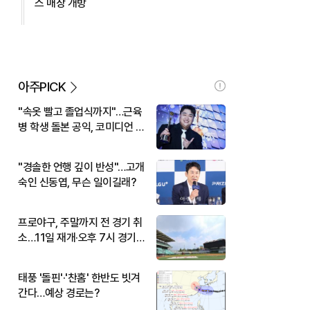
스 매장 개방
아주PICK
"속옷 빨고 졸업식까지"…근육
병 학생 돌본 공익, 코미디언 김
규원이었다
"경솔한 언행 깊이 반성"…고개
숙인 신동엽, 무슨 일이길래?
프로야구, 주말까지 전 경기 취
소…11일 재개·오후 7시 경기
시작
태풍 '돌핀'·'찬홈' 한반도 빗겨
간다…예상 경로는?