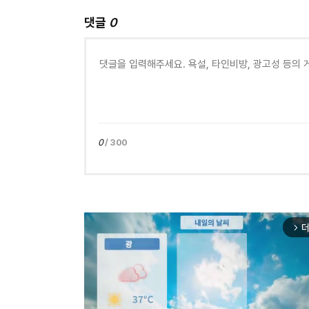
댓글
0
0
/ 300
더
arrow_forward_ios