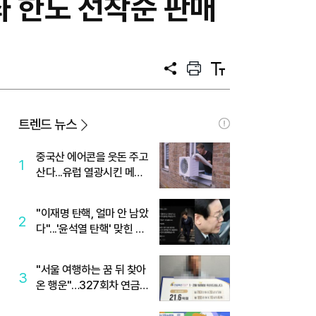
만좌 한도 선착순 판매
공
프
텍
유
린
스
트
트
크
기
트렌드 뉴스
중국산 에어콘을 웃돈 주고
1
산다...유럽 열광시킨 메이
디
"이재명 탄핵, 얼마 안 남았
2
다"...'윤석열 탄핵' 맞힌 무
당, '성지글' 등장
"서울 여행하는 꿈 뒤 찾아
3
온 행운"…327회차 연금
복권720+ 당첨번호조회