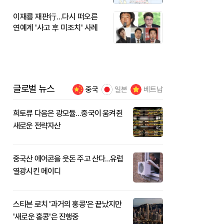
이재룡 재판行…다시 떠오른
연예계 '사고 후 미조치' 사례
글로벌 뉴스
중국
일본
베트남
희토류 다음은 광모듈…중국이 움켜쥔
새로운 전략자산
중국산 에어콘을 웃돈 주고 산다...유럽
열광시킨 메이디
스티븐 로치 '과거의 홍콩'은 끝났지만
'새로운 홍콩'은 진행중