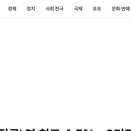
경제
정치
사회·전국
국제
포토
문화·연예