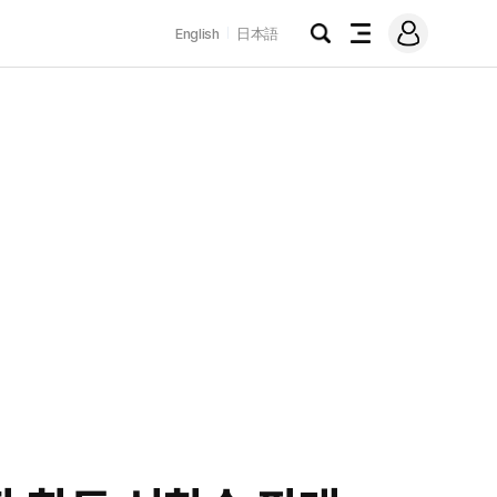
로
English
日本語
그
검
전
인
색
체
메
뉴