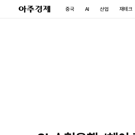
아
중국
AI
산업
재테크
주
경
제