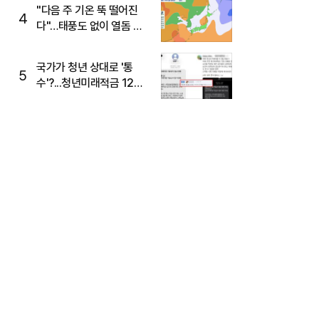
주목
"다음 주 기온 뚝 떨어진
4
다"…태풍도 없이 열돔 박
살 낸 '이것'
국가가 청년 상대로 '통
5
수'?...청년미래적금 12%
준다더니 "응, 오류야"