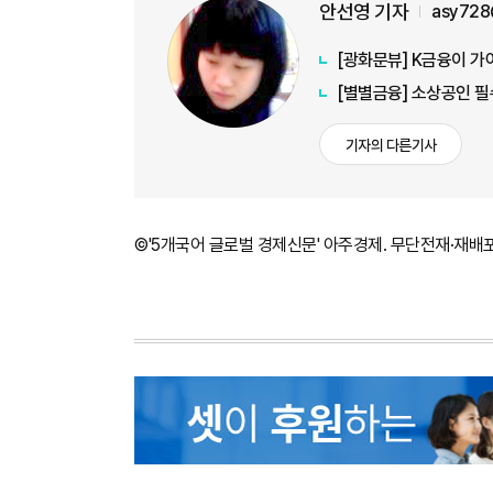
안선영 기자
asy728
[광화문뷰] K금융이 가
[별별금융] 소상공인 필
기자의 다른기사
©'5개국어 글로벌 경제신문' 아주경제. 무단전재·재배