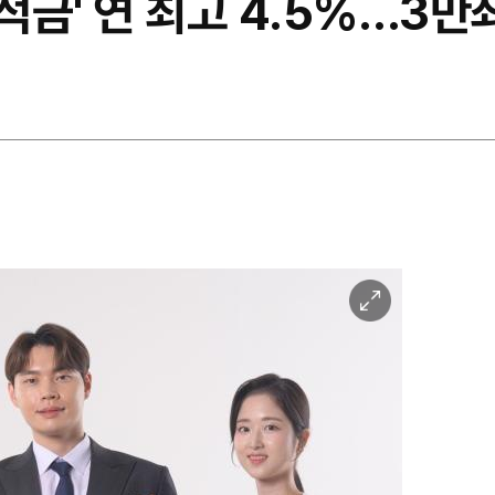
 적금' 연 최고 4.5%…3
이
미
지
확
대