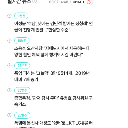
실시간 뉴스
08.07 14:46
UPDATE
9분전
이성윤 '호남, 낮에는 김민석 밤에는 정청래' 언
급에 친명계 반발…"한심한 수준"
16분전
조용호 오산시장 "자매도시에서 제공하는 다
양한 할인 혜택 함께 챙겨보시길 바란다"
23분전
폭염 피하는 '그늘막' 3만 9514개…2019년
대비 7배 증가
27분전
종합특검, '관저 감사 무마' 유병호 감사위원 구
속기소
27분전
폭염에 통신사 매장도 '쉼터'로…KT·LG유플러