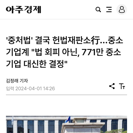
로
아
그
검
전
주
인
색
체
경
메
제
뉴
'중처법' 결국 헌법재판소行...중소
기업계 "법 회피 아닌, 771만 중소
기업 대신한 결정"
김정래 기자
공
텍
입력 2024-04-01 14:26
유
스
트
크
기