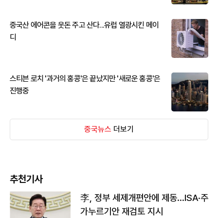
중국산 에어콘을 웃돈 주고 산다...유럽 열광시킨 메이
디
스티븐 로치 '과거의 홍콩'은 끝났지만 '새로운 홍콩'은
진행중
중국뉴스
더보기
추천기사
李, 정부 세제개편안에 제동…ISA·주
가누르기안 재검토 지시