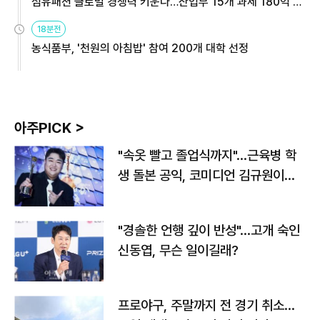
섬유패션 글로벌 경쟁력 키운다…산업부 15개 과제 180억 지
원
18분전
농식품부, '천원의 아침밥' 참여 200개 대학 선정
아주PICK >
"속옷 빨고 졸업식까지"…근육병 학
생 돌본 공익, 코미디언 김규원이었
다
"경솔한 언행 깊이 반성"…고개 숙인
신동엽, 무슨 일이길래?
프로야구, 주말까지 전 경기 취소…