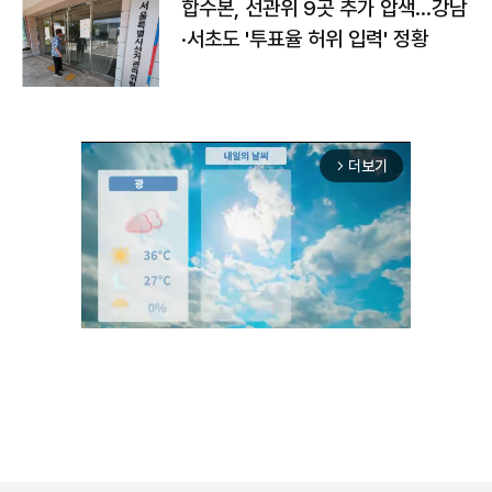
합수본, 선관위 9곳 추가 압색…강남
·서초도 '투표율 허위 입력' 정황
더보기
arrow_forward_ios
Unmute