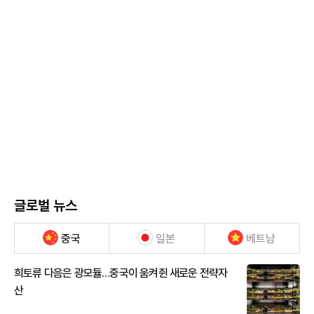
글로벌 뉴스
중국
일본
베트남
희토류 다음은 광모듈…중국이 움켜쥔 새로운 전략자
산