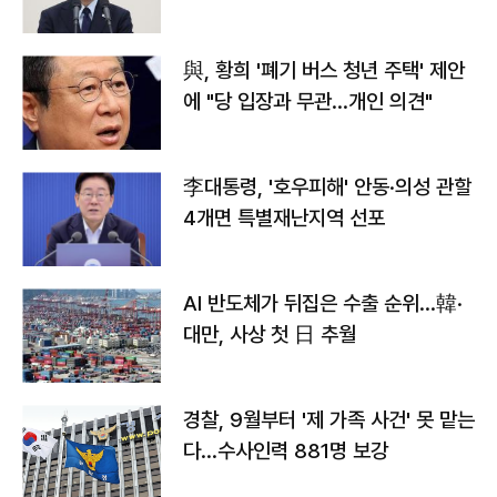
與, 황희 '폐기 버스 청년 주택' 제안
에 "당 입장과 무관…개인 의견"
李대통령, '호우피해' 안동·의성 관할
4개면 특별재난지역 선포
AI 반도체가 뒤집은 수출 순위…韓·
대만, 사상 첫 日 추월
경찰, 9월부터 '제 가족 사건' 못 맡는
다…수사인력 881명 보강