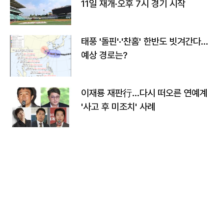
11일 재개·오후 7시 경기 시작
태풍 '돌핀'·'찬홈' 한반도 빗겨간다…
예상 경로는?
이재룡 재판行…다시 떠오른 연예계
'사고 후 미조치' 사례