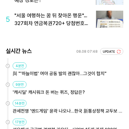
예상 경로는?
"서울 여행하는 꿈 뒤 찾아온 행운"…
5
327회차 연금복권720+ 당첨번호조
회 주목
실시간 뉴스
08.08 07:48
UPDATE
4분전
與 "'하늘이법' 여야 공동 발의 괜찮아…그것이 협치"
9분전
'캐시딜' 캐시워크 돈 버는 퀴즈, 정답은?
14분전
관세전쟁 '엔드게임' 윤곽 나오나…한국 新통상정책 교두보 활
용해야
17분전