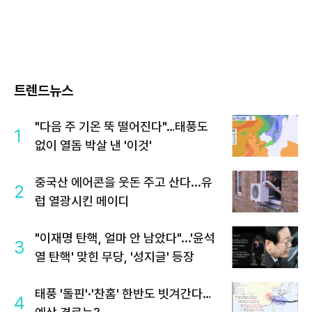
트렌드뉴스
"다음 주 기온 뚝 떨어진다"…태풍도
1
없이 열돔 박살 낸 '이것'
중국산 에어콘을 웃돈 주고 산다...유
2
럽 열광시킨 메이디
"이재명 탄핵, 얼마 안 남았다"...'윤석
3
열 탄핵' 맞힌 무당, '성지글' 등장
태풍 '돌핀'·'찬홈' 한반도 빗겨간다…
4