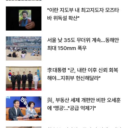
"이란 지도부 내 최고지도자 모즈타
바 위독설 확산"
서울 낮 35도 무더위 계속…동해안
최대 150㎜ 폭우
李대통령 "군, 내란 이후 신뢰 회복
해야…지휘부 헌신해달라"
與, 부동산 세제 개편안 비판 오세훈
에 '맹공'…"공급 억제기"