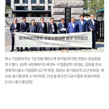
중소기업중앙회는 1일 헌법재판소에 중처법에 대한 헌법소원심판을
청구했다. (왼쪽 네번째부터) 배현두 수협중앙회 부대표, 김태홍 한국
경영혁신중소기업협회 상근부회장, 정윤모 중기중앙회 상근부회장, 배
조웅 중기중앙회 수석부회장, 인성철 한국전기공사협회 회원부회장.
[사진=중기중앙회]