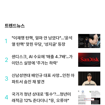
트렌드뉴스
"이재명 탄핵, 얼마 안 남았다"...'윤석
1
열 탄핵' 맞힌 무당, '성지글' 등장
샌디스크, AI 수요에 '매출 4.7배'…가
2
이던스 실망에 '주가는 하락'
신남성연대 배인규 대표 사망…인천 아
3
파트서 숨진 채 발견
국가가 청년 상대로 '통수'?...청년미
4
래적금 12% 준다더니 "응, 오류야"