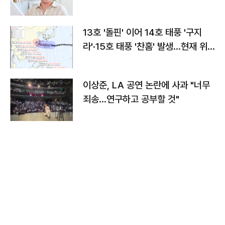
13호 '돌핀' 이어 14호 태풍 '구지
라'·15호 태풍 '찬홈' 발생…현재 위
치와 이동경로는?
이상준, LA 공연 논란에 사과 "너무
죄송…연구하고 공부할 것"