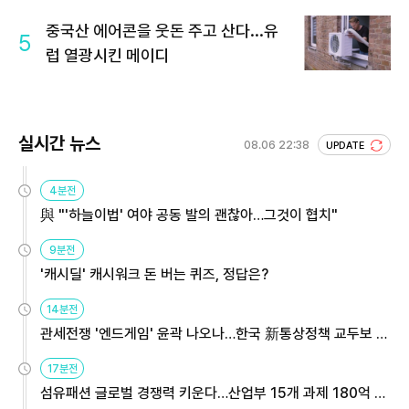
중국산 에어콘을 웃돈 주고 산다...유
5
럽 열광시킨 메이디
실시간 뉴스
08.06 22:38
UPDATE
4분전
與 "'하늘이법' 여야 공동 발의 괜찮아…그것이 협치"
9분전
'캐시딜' 캐시워크 돈 버는 퀴즈, 정답은?
14분전
관세전쟁 '엔드게임' 윤곽 나오나…한국 新통상정책 교두보 활
용해야
17분전
섬유패션 글로벌 경쟁력 키운다…산업부 15개 과제 180억 지