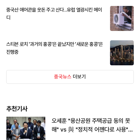
중국산 에어콘을 웃돈 주고 산다...유럽 열광시킨 메이
디
스티븐 로치 '과거의 홍콩'은 끝났지만 '새로운 홍콩'은
진행중
중국뉴스
더보기
추천기사
오세훈 "용산공원 주택공급 동의 못
해" vs 與 "정치적 어젠다로 사용"
맞불