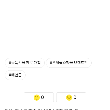
#농특산물 판로 개척
#우체국쇼핑몰 브랜드관
#태안군
0
0