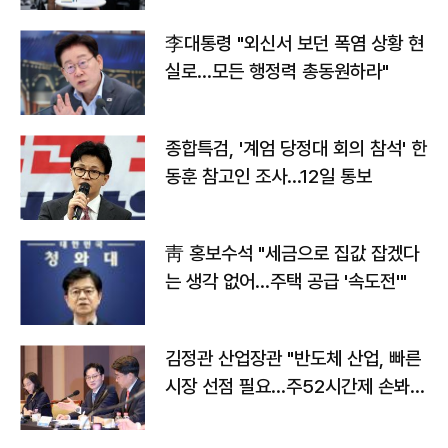
李대통령 "외신서 보던 폭염 상황 현
실로…모든 행정력 총동원하라"
종합특검, '계엄 당정대 회의 참석' 한
동훈 참고인 조사...12일 통보
靑 홍보수석 "세금으로 집값 잡겠다
는 생각 없어…주택 공급 '속도전'"
김정관 산업장관 "반도체 산업, 빠른
시장 선점 필요…주52시간제 손봐
야"