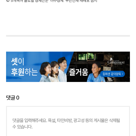
©'5개국어 글로벌 경제신문' 아주경제. 무단전재·재배포 금지
댓글
0