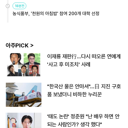
원
18분전
농식품부, '천원의 아침밥' 참여 200개 대학 선정
아주PICK >
이재룡 재판行…다시 떠오른 연예계
'사고 후 미조치' 사례
"한국산 물은 안마셔"…日 지진 구호
품 보냈더니 비하한 누리꾼
'태도 논란' 정준원 "난 배우 하면 안
되는 사람인가? 생각 했다"