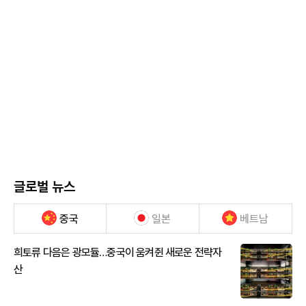
글로벌 뉴스
중국
일본
베트남
희토류 다음은 광모듈…중국이 움켜쥔 새로운 전략자
산