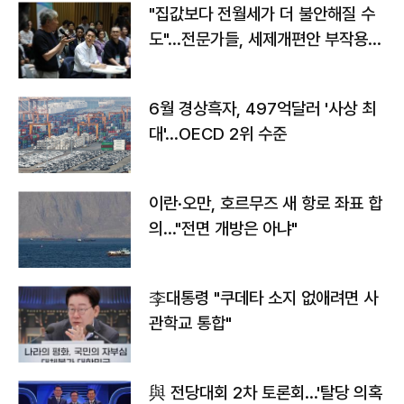
"집값보다 전월세가 더 불안해질 수
도"…전문가들, 세제개편안 부작용
우려
6월 경상흑자, 497억달러 '사상 최
대'…OECD 2위 수준
이란·오만, 호르무즈 새 항로 좌표 합
의…"전면 개방은 아냐"
李대통령 "쿠데타 소지 없애려면 사
관학교 통합"
與 전당대회 2차 토론회…'탈당 의혹