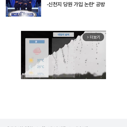
·신천지 당원 가입 논란' 공방
더보기
arrow_forward_ios
Unmute