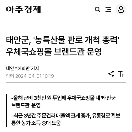
로
아
그
검
전
주
인
색
체
경
메
제
뉴
태안군, '농특산물 판로 개척 총력'
우체국쇼핑몰 브랜드관 운영
태안=허희만 기자
공
텍
입력 2024-04-01 10:19
유
스
트
크
기
-올해 군비 3천만 원 투입해 우체국쇼핑몰 내 '태안군
브랜드관' 운영
-최근 3년간 주문건과 매출액 크게 증가, 유통경로 확보
통한 농가 소득 증대 도움