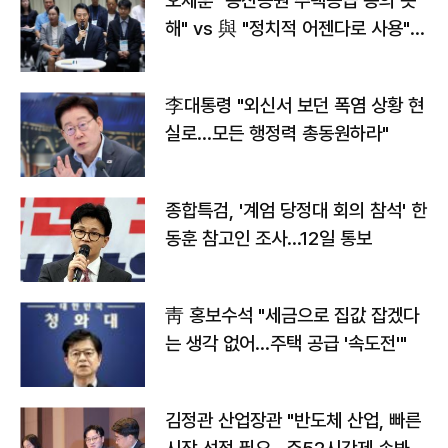
오세훈 "용산공원 주택공급 동의 못
해" vs 與 "정치적 어젠다로 사용"
맞불
李대통령 "외신서 보던 폭염 상황 현
실로…모든 행정력 총동원하라"
종합특검, '계엄 당정대 회의 참석' 한
동훈 참고인 조사...12일 통보
靑 홍보수석 "세금으로 집값 잡겠다
는 생각 없어…주택 공급 '속도전'"
김정관 산업장관 "반도체 산업, 빠른