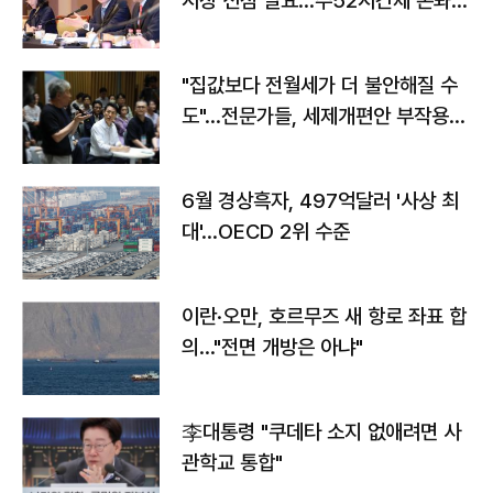
시장 선점 필요…주52시간제 손봐
야"
"집값보다 전월세가 더 불안해질 수
도"…전문가들, 세제개편안 부작용
우려
6월 경상흑자, 497억달러 '사상 최
대'…OECD 2위 수준
이란·오만, 호르무즈 새 항로 좌표 합
의…"전면 개방은 아냐"
李대통령 "쿠데타 소지 없애려면 사
관학교 통합"