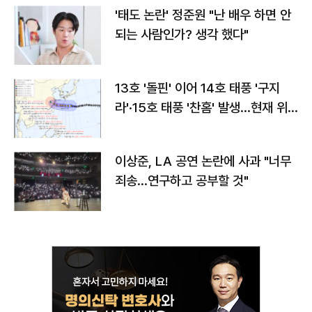
'태도 논란' 정준원 "난 배우 하면 안
되는 사람인가? 생각 했다"
13호 '돌핀' 이어 14호 태풍 '구지
라'·15호 태풍 '찬홈' 발생…현재 위
치와 이동경로는?
이상준, LA 공연 논란에 사과 "너무
죄송…연구하고 공부할 것"