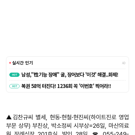
▲김찬규씨 별세, 현동·현철·현진씨(하이트진로 영업
부문 상무) 부친상, 박소정씨 시부상=26일, 마산의료
원 장례식장 201호실, 발인 28일. ☎ 055-249-