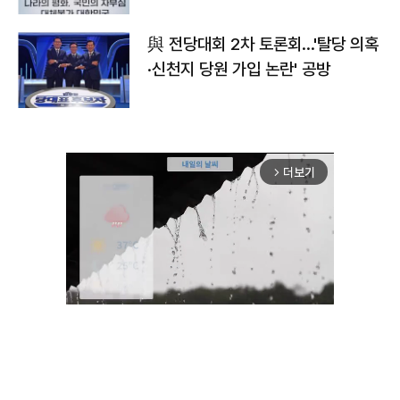
與 전당대회 2차 토론회…'탈당 의혹
·신천지 당원 가입 논란' 공방
더보기
arrow_forward_ios
Unmute