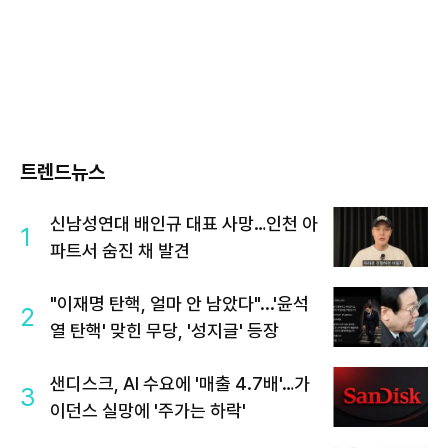
트렌드뉴스
신남성연대 배인규 대표 사망…인천 아
1
파트서 숨진 채 발견
"이재명 탄핵, 얼마 안 남았다"...'윤석
2
열 탄핵' 맞힌 무당, '성지글' 등장
샌디스크, AI 수요에 '매출 4.7배'…가
3
이던스 실망에 '주가는 하락'