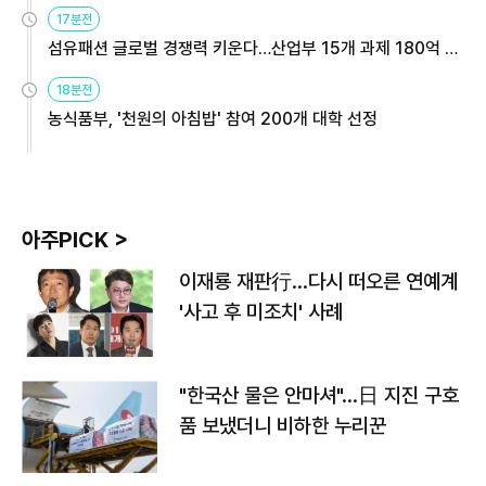
용해야
17분전
섬유패션 글로벌 경쟁력 키운다…산업부 15개 과제 180억 지
원
18분전
농식품부, '천원의 아침밥' 참여 200개 대학 선정
아주PICK >
이재룡 재판行…다시 떠오른 연예계
'사고 후 미조치' 사례
"한국산 물은 안마셔"…日 지진 구호
품 보냈더니 비하한 누리꾼