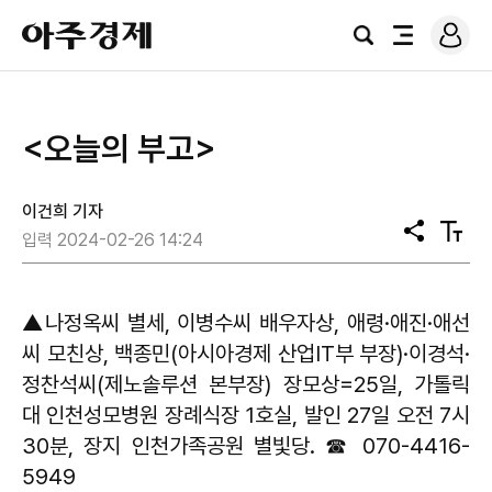
로
아
그
검
전
주
인
색
체
경
메
제
뉴
<오늘의 부고>
이건희 기자
공
텍
입력 2024-02-26 14:24
유
스
트
크
기
▲나정옥씨 별세, 이병수씨 배우자상, 애령·애진·애선
씨 모친상, 백종민(아시아경제 산업IT부 부장)·이경석·
정찬석씨(제노솔루션 본부장) 장모상=25일, 가톨릭
대 인천성모병원 장례식장 1호실, 발인 27일 오전 7시
30분, 장지 인천가족공원 별빛당. ☎ 070-4416-
5949