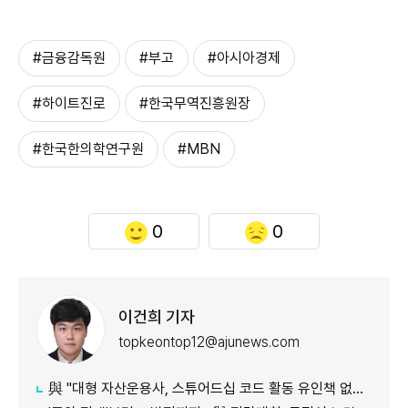
#금융감독원
#부고
#아시아경제
#하이트진로
#한국무역진흥원장
#한국한의학연구원
#MBN
0
0
이건희 기자
topkeontop12@ajunews.com
與 "대형 자산운용사, 스튜어드십 코드 활동 유인책 없다고 해"