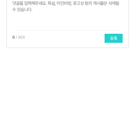
0
/ 300
등록