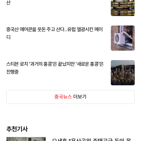
산
중국산 에어콘을 웃돈 주고 산다...유럽 열광시킨 메이
디
스티븐 로치 '과거의 홍콩'은 끝났지만 '새로운 홍콩'은
진행중
중국뉴스
더보기
추천기사