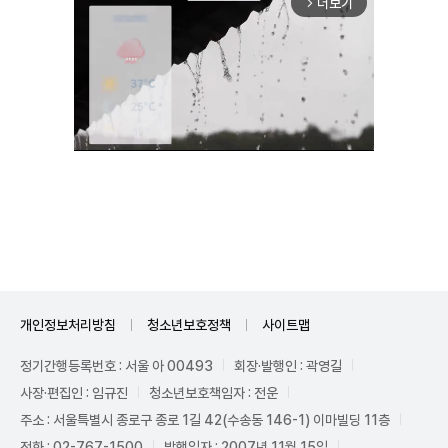
더보기
arrow_forward_ios
Unmute
개인정보처리방침
청소년보호정책
사이트맵
정기간행등록번호 : 서울 아 00493
회장·발행인 : 곽영길
사장·편집인 : 임규진
청소년보호책임자 : 전운
주소 : 서울특별시 종로구 종로 1길 42(수송동 146-1) 이마빌딩 11층
전화 : 02-767-1500
발행일자 : 2007년 11월 15일