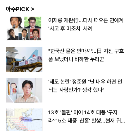
아주PICK >
이재룡 재판行…다시 떠오른 연예계
'사고 후 미조치' 사례
"한국산 물은 안마셔"…日 지진 구호
품 보냈더니 비하한 누리꾼
'태도 논란' 정준원 "난 배우 하면 안
되는 사람인가? 생각 했다"
13호 '돌핀' 이어 14호 태풍 '구지
라'·15호 태풍 '찬홈' 발생…현재 위
치와 이동경로는?