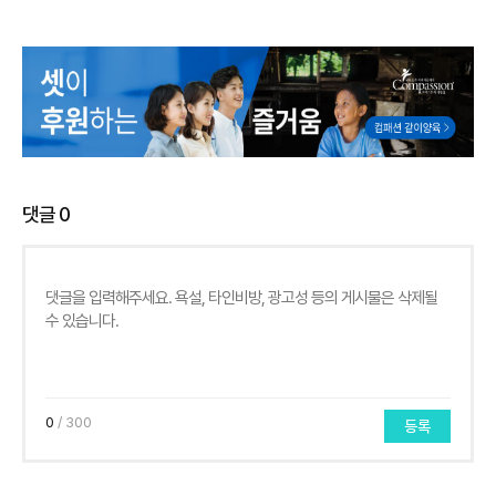
댓글
0
0
/ 300
등록