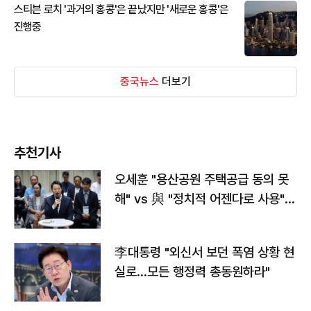
스티븐 로치 '과거의 홍콩'은 끝났지만 '새로운 홍콩'은
진행중
중국뉴스
더보기
추천기사
오세훈 "용산공원 주택공급 동의 못
해" vs 與 "정치적 어젠다로 사용"
맞불
李대통령 "외신서 보던 폭염 상황 현
실로…모든 행정력 총동원하라"