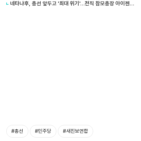
네타냐후, 총선 앞두고 '최대 위기'…전직 참모총장 아이젠코트 급부상
#총선
#민주당
#새진보연합