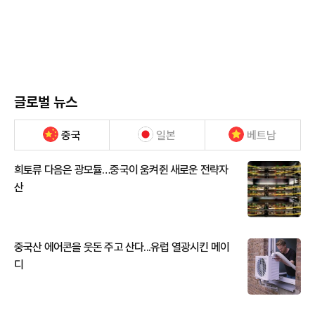
글로벌 뉴스
중국
일본
베트남
희토류 다음은 광모듈…중국이 움켜쥔 새로운 전략자
산
중국산 에어콘을 웃돈 주고 산다...유럽 열광시킨 메이
디