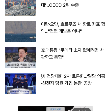
대'…OECD 2위 수준
이란·오만, 호르무즈 새 항로 좌표 합
의…"전면 개방은 아냐"
李대통령 "쿠데타 소지 없애려면 사
관학교 통합"
與 전당대회 2차 토론회…'탈당 의혹
·신천지 당원 가입 논란' 공방