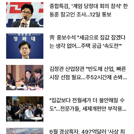
종합특검, '계엄 당정대 회의 참석' 한
동훈 참고인 조사...12일 통보
靑 홍보수석 "세금으로 집값 잡겠다
는 생각 없어…주택 공급 '속도전'"
김정관 산업장관 "반도체 산업, 빠른
시장 선점 필요…주52시간제 손봐
야"
"집값보다 전월세가 더 불안해질 수
도"…전문가들, 세제개편안 부작용
우려
6월 경상흑자, 497억달러 '사상 최