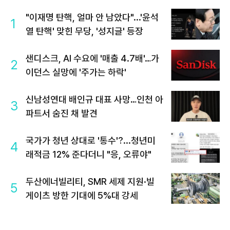
"이재명 탄핵, 얼마 안 남았다"...'윤석
1
열 탄핵' 맞힌 무당, '성지글' 등장
샌디스크, AI 수요에 '매출 4.7배'…가
2
이던스 실망에 '주가는 하락'
신남성연대 배인규 대표 사망…인천 아
3
파트서 숨진 채 발견
국가가 청년 상대로 '통수'?...청년미
4
래적금 12% 준다더니 "응, 오류야"
두산에너빌리티, SMR 세제 지원·빌
5
게이츠 방한 기대에 5%대 강세