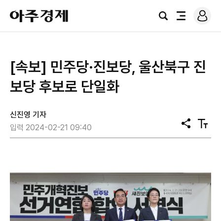
로
아
그
검
전
주
인
색
체
경
메
제
뉴
[속보] 민주당·진보당, 울산북구 진
보당 후보로 단일화
신진영 기자
공
텍
입력 2024-02-21 09:40
유
스
트
크
기