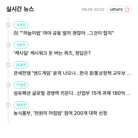
실시간 뉴스
08.06 20:22
UPDATE
4분전
與 "'하늘이법' 여야 공동 발의 괜찮아…그것이 협치"
9분전
'캐시딜' 캐시워크 돈 버는 퀴즈, 정답은?
14분전
관세전쟁 '엔드게임' 윤곽 나오나…한국 新통상정책 교두보 활
용해야
17분전
섬유패션 글로벌 경쟁력 키운다…산업부 15개 과제 180억 지
원
18분전
농식품부, '천원의 아침밥' 참여 200개 대학 선정