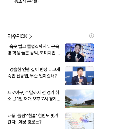
층조사 본격화
아주PICK
"속옷 빨고 졸업식까지"…근육
병 학생 돌본 공익, 코미디언 김
규원이었다
"경솔한 언행 깊이 반성"…고개
숙인 신동엽, 무슨 일이길래?
프로야구, 주말까지 전 경기 취
소…11일 재개·오후 7시 경기
시작
태풍 '돌핀'·'찬홈' 한반도 빗겨
간다…예상 경로는?