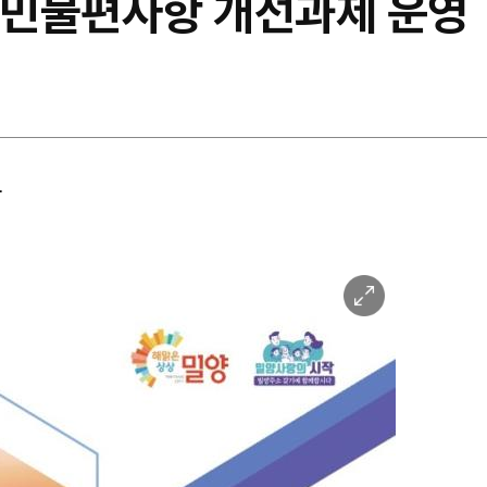
 시민불편사항 개선과제 운영
상
이
미
지
확
대