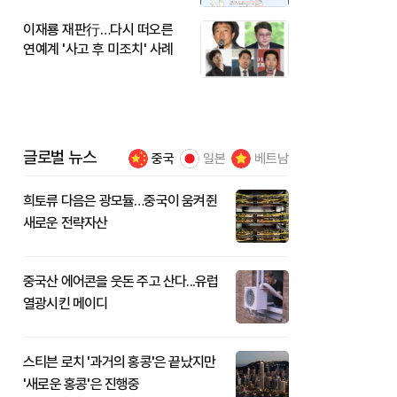
이재룡 재판行…다시 떠오른
연예계 '사고 후 미조치' 사례
글로벌 뉴스
중국
일본
베트남
희토류 다음은 광모듈…중국이 움켜쥔
새로운 전략자산
중국산 에어콘을 웃돈 주고 산다...유럽
열광시킨 메이디
스티븐 로치 '과거의 홍콩'은 끝났지만
'새로운 홍콩'은 진행중