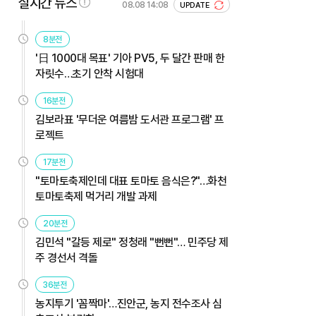
실시간 뉴스
08.08 14:08
UPDATE
8분전
'日 1000대 목표' 기아 PV5, 두 달간 판매 한
자릿수…초기 안착 시험대
16분전
김보라표 '무더운 여름밤 도서관 프로그램' 프
로젝트
17분전
"토마토축제인데 대표 토마토 음식은?"…화천
토마토축제 먹거리 개발 과제
20분전
김민석 "갈등 제로" 정청래 "뻔뻔"… 민주당 제
주 경선서 격돌
36분전
농지투기 '꼼짝마'…진안군, 농지 전수조사 심