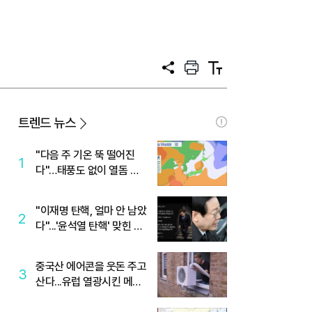
공
프
텍
유
린
스
트
트
크
기
트렌드 뉴스
"다음 주 기온 뚝 떨어진
1
다"…태풍도 없이 열돔 박
살 낸 '이것'
"이재명 탄핵, 얼마 안 남았
2
다"...'윤석열 탄핵' 맞힌 무
당, '성지글' 등장
중국산 에어콘을 웃돈 주고
3
산다...유럽 열광시킨 메이
디