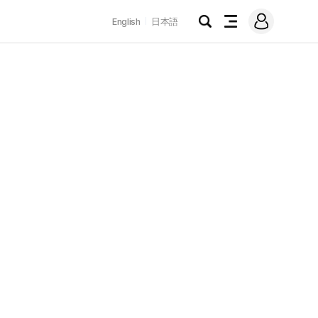
로
English
日本語
그
검
전
인
색
체
메
뉴