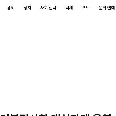
경제
정치
사회·전국
국제
포토
문화·연예