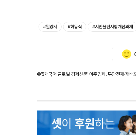
#밀양시
#허동식
#시민불편사항개선과제
©'5개국어 글로벌 경제신문' 아주경제. 무단전재·재배