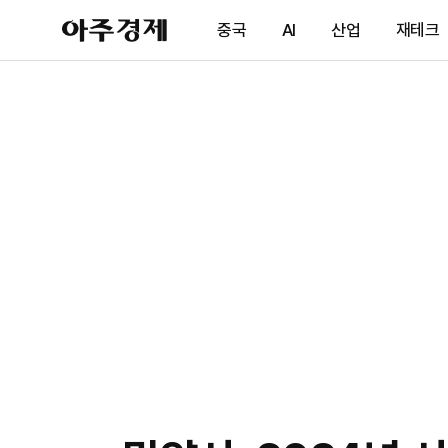
아
중국
AI
산업
재테크
주
경
제