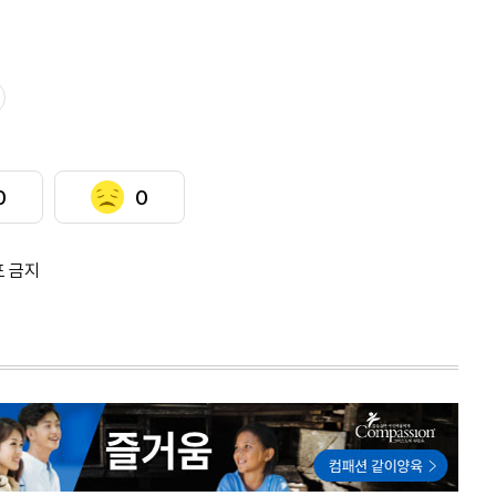
0
0
포 금지