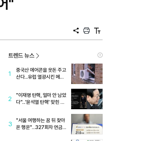
어"
공
프
텍
유
린
스
트
트
크
기
트렌드 뉴스
중국산 에어콘을 웃돈 주고
1
산다...유럽 열광시킨 메이
디
"이재명 탄핵, 얼마 안 남았
2
다"...'윤석열 탄핵' 맞힌 무
당, '성지글' 등장
"서울 여행하는 꿈 뒤 찾아
3
온 행운"…327회차 연금
복권720+ 당첨번호조회