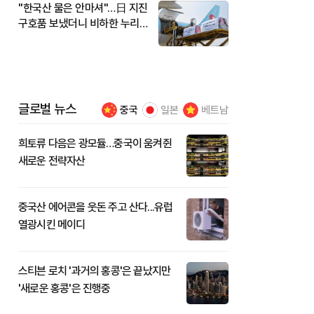
"한국산 물은 안마셔"…日 지진
구호품 보냈더니 비하한 누리
꾼
글로벌 뉴스
중국
일본
베트남
희토류 다음은 광모듈…중국이 움켜쥔
새로운 전략자산
중국산 에어콘을 웃돈 주고 산다...유럽
열광시킨 메이디
스티븐 로치 '과거의 홍콩'은 끝났지만
'새로운 홍콩'은 진행중