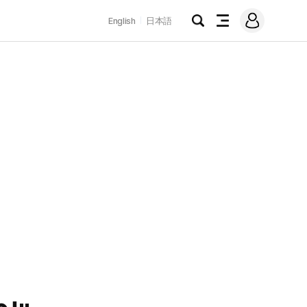
로
English
日本語
그
검
전
인
색
체
메
뉴