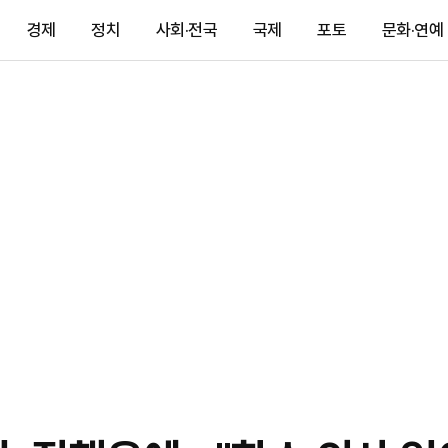
경제
정치
사회·전국
국제
포토
문화·연예