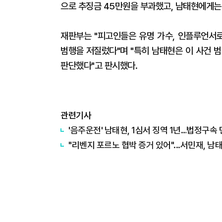
으로 추징금 45만원을 부과했고, 남태현에게는
재판부는 "피고인들은 유명 가수, 인플루언서로
범행을 저질렀다"며 "특히 남태현은 이 사건 
판단했다"고 판시했다.
관련기사
'음주운전' 남태현, 1심서 징역 1년…법정구속
"리벤지 포르노 협박 증거 있어"...서민재, 남