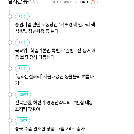
실시간 뉴스
08.07 14:07
UPDATE
7분전
중견기업 만난 노동장관 "지역경제·일자리 핵
심축"…청년채용 등 논의
7분전
국교위, '학습기본권 특별위' 출범…전 생애 배
움 보장 정책 다듬는다
8분전
[광화문갤러리] 서울대공원 동물들의 여름나
기
10분전
전북은행, 하반기 경영전략회의…"민첩 대응
조직력 갖춰야"
11분전
중국 수출 견조한 상승...7월 24% 증가