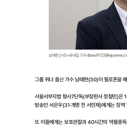
남태현 [사진=유대길 기자 dbeorlf123@ajunews.c
그룹 위너 출신 가수 남태현(30)이 필로폰을 
서울서부지법 형사7단독(부장판사 정철민)은 18
방송인 서은우(31·개명 전 서민재)에게는 징역
또 이들에게는 보호관찰과 40시간의 약물중독