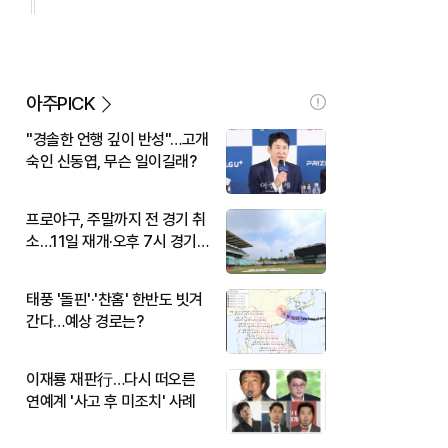
아주PICK
"경솔한 언행 깊이 반성"…고개
숙인 신동엽, 무슨 일이길래?
프로야구, 주말까지 전 경기 취
소…11일 재개·오후 7시 경기
시작
태풍 '돌핀'·'찬홈' 한반도 빗겨
간다…예상 경로는?
이재룡 재판行…다시 떠오른
연예계 '사고 후 미조치' 사례