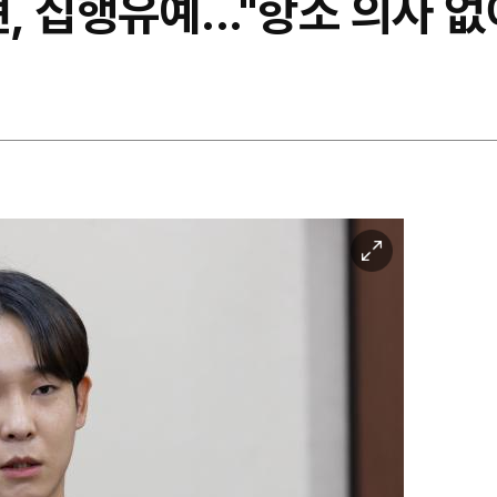
, 집행유예..."항소 의사 없
이
미
지
확
대