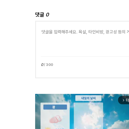
댓글
0
0
/ 300
더
arrow_forward_ios