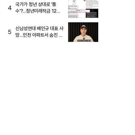
주목
국가가 청년 상대로 '통
4
수'?...청년미래적금 12%
준다더니 "응, 오류야"
신남성연대 배인규 대표 사
5
망…인천 아파트서 숨진 채
발견