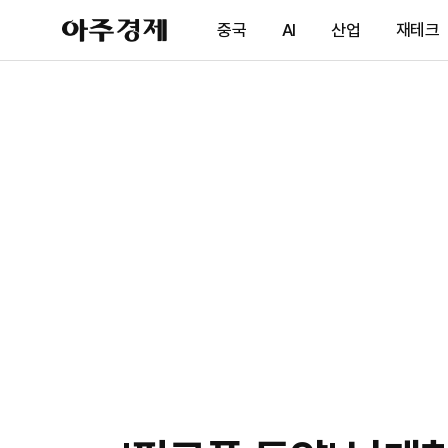
아
중국
AI
산업
재테크
주
경
제