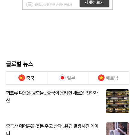
글로벌 뉴스
중국
일본
베트남
희토류 다음은 광모듈…중국이 움켜쥔 새로운 전략자
산
중국산 에어콘을 웃돈 주고 산다...유럽 열광시킨 메이
디