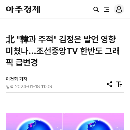
로
아
그
검
전
주
인
색
체
경
메
제
뉴
北 "韓과 주적" 김정은 발언 영향
미쳤나...조선중앙TV 한반도 그래
픽 급변경
이건희 기자
공
텍
입력 2024-01-18 11:09
유
스
트
크
기