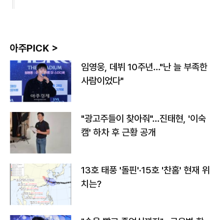
아주PICK >
임영웅, 데뷔 10주년…"난 늘 부족한
사람이었다"
"광고주들이 찾아줘"…진태현, '이숙
캠' 하차 후 근황 공개
13호 태풍 '돌핀'·15호 '찬홈' 현재 위
치는?