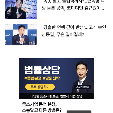
"속옷 빨고 졸업식까지"…근육병 학
생 돌본 공익, 코미디언 김규원이었
다
"경솔한 언행 깊이 반성"…고개 숙인
신동엽, 무슨 일이길래?