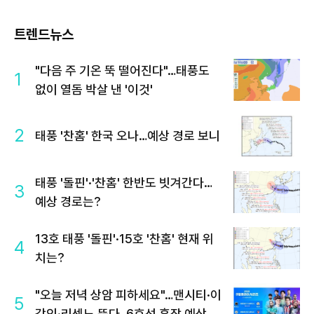
트렌드뉴스
"다음 주 기온 뚝 떨어진다"…태풍도
1
없이 열돔 박살 낸 '이것'
2
태풍 '찬홈' 한국 오나…예상 경로 보니
태풍 '돌핀'·'찬홈' 한반도 빗겨간다…
3
예상 경로는?
13호 태풍 '돌핀'·15호 '찬홈' 현재 위
4
치는?
"오늘 저녁 상암 피하세요"…맨시티·이
5
강인·리센느 뜬다, 6호선 혼잡 예상