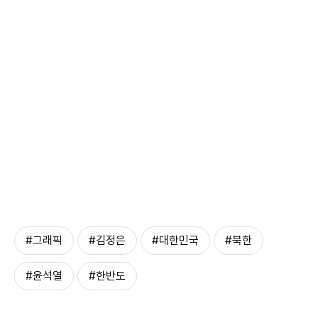
#그래픽
#김정은
#대한민국
#북한
#윤석열
#한반도