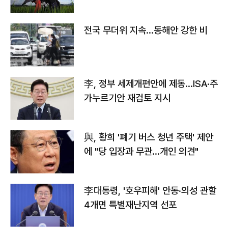
전국 무더위 지속…동해안 강한 비
李, 정부 세제개편안에 제동…ISA·주
가누르기안 재검토 지시
與, 황희 '폐기 버스 청년 주택' 제안
에 "당 입장과 무관…개인 의견"
李대통령, '호우피해' 안동·의성 관할
4개면 특별재난지역 선포