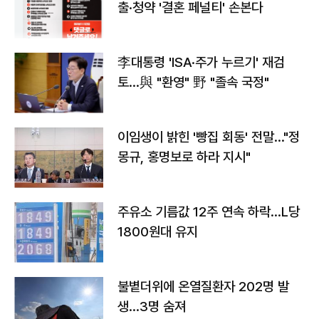
출·청약 '결혼 페널티' 손본다
李대통령 'ISA·주가 누르기' 재검
토…與 "환영" 野 "졸속 국정"
이임생이 밝힌 '빵집 회동' 전말…"정
몽규, 홍명보로 하라 지시"
주유소 기름값 12주 연속 하락…L당
1800원대 유지
불볕더위에 온열질환자 202명 발
생…3명 숨져