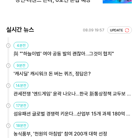
실시간 뉴스
08.09 19:57
UPDATE
4분전
與 "'하늘이법' 여야 공동 발의 괜찮아…그것이 협치"
9분전
'캐시딜' 캐시워크 돈 버는 퀴즈, 정답은?
14분전
관세전쟁 '엔드게임' 윤곽 나오나…한국 新통상정책 교두보 활
용해야
17분전
섬유패션 글로벌 경쟁력 키운다…산업부 15개 과제 180억 지
원
18분전
농식품부, '천원의 아침밥' 참여 200개 대학 선정