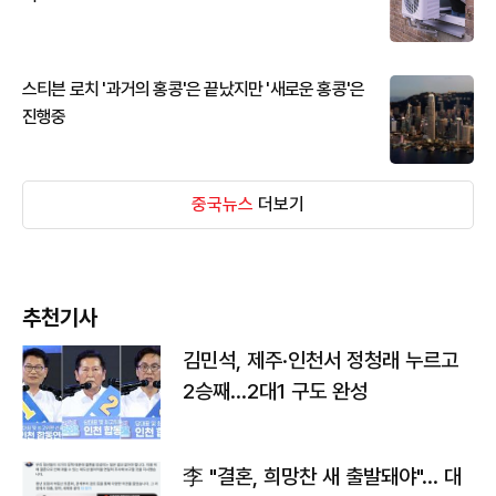
스티븐 로치 '과거의 홍콩'은 끝났지만 '새로운 홍콩'은
진행중
중국뉴스
더보기
추천기사
김민석, 제주·인천서 정청래 누르고
2승째…2대1 구도 완성
李 "결혼, 희망찬 새 출발돼야"… 대