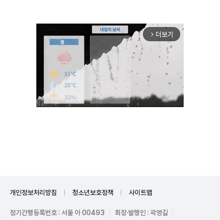
더보기
arrow_forward_ios
Unmute
개인정보처리방침
청소년보호정책
사이트맵
정기간행등록번호 : 서울 아 00493
회장·발행인 : 곽영길