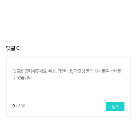
댓글
0
0
/ 300
등록