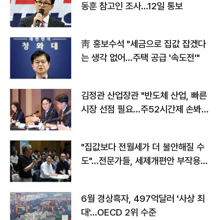
동훈 참고인 조사...12일 통보
靑 홍보수석 "세금으로 집값 잡겠다
는 생각 없어…주택 공급 '속도전'"
김정관 산업장관 "반도체 산업, 빠른
시장 선점 필요…주52시간제 손봐
야"
"집값보다 전월세가 더 불안해질 수
도"…전문가들, 세제개편안 부작용
우려
6월 경상흑자, 497억달러 '사상 최
대'…OECD 2위 수준