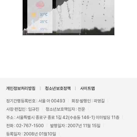
Unmute
개인정보처리방침
청소년보호정책
사이트맵
정기간행등록번호 : 서울 아 00493
회장·발행인 : 곽영길
사장·편집인 : 임규진
청소년보호책임자 : 전운
주소 : 서울특별시 종로구 종로 1길 42(수송동 146-1) 이마빌딩 11층
전화 : 02-767-1500
발행일자 : 2007년 11월 15일
등록일자 : 2008년 01월10일