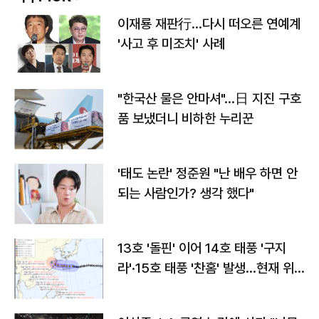
이재룡 재판行…다시 떠오른 연예계
'사고 후 미조치' 사례
"한국산 물은 안마셔"…日 지진 구호
품 보냈더니 비하한 누리꾼
'태도 논란' 정준원 "난 배우 하면 안
되는 사람인가? 생각 했다"
13호 '돌핀' 이어 14호 태풍 '구지
라'·15호 태풍 '찬홈' 발생…현재 위
치와 이동경로는?