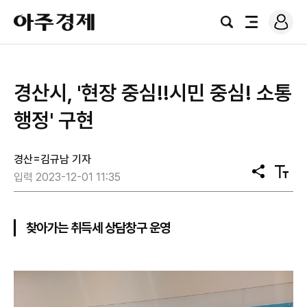
로
아
그
검
전
주
인
색
체
경
메
제
뉴
경산시, '현장 중심!!시민 중심! 소통
행정' 구현
경산=김규남 기자
공
텍
입력 2023-12-01 11:35
유
스
트
크
기
찾아가는 취득세 상담창구 운영