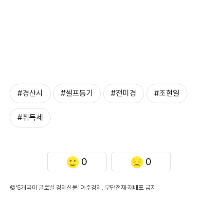
#경산시
#셀프등기
#전미경
#조현일
#취득세
0
0
©'5개국어 글로벌 경제신문' 아주경제. 무단전재·재배포 금지