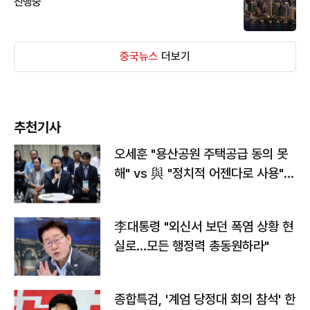
진행중
중국뉴스
더보기
추천기사
오세훈 "용산공원 주택공급 동의 못
해" vs 與 "정치적 어젠다로 사용"
맞불
李대통령 "외신서 보던 폭염 상황 현
실로…모든 행정력 총동원하라"
종합특검, '계엄 당정대 회의 참석' 한