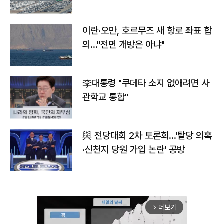
이란·오만, 호르무즈 새 항로 좌표 합
의…"전면 개방은 아냐"
李대통령 "쿠데타 소지 없애려면 사
관학교 통합"
與 전당대회 2차 토론회…'탈당 의혹
·신천지 당원 가입 논란' 공방
더보기
arrow_forward_ios