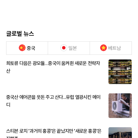
글로벌 뉴스
중국
일본
베트남
희토류 다음은 광모듈…중국이 움켜쥔 새로운 전략자
산
중국산 에어콘을 웃돈 주고 산다...유럽 열광시킨 메이
디
스티븐 로치 '과거의 홍콩'은 끝났지만 '새로운 홍콩'은