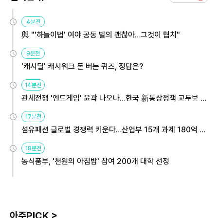
4분전
與 "'하늘이법' 여야 공동 발의 괜찮아…그것이 협치"
9분전
'캐시딜' 캐시워크 돈 버는 퀴즈, 정답은?
14분전
관세전쟁 '엔드게임' 윤곽 나오나…한국 新통상정책 교두보 활
용해야
17분전
섬유패션 글로벌 경쟁력 키운다…산업부 15개 과제 180억 지
원
18분전
농식품부, '천원의 아침밥' 참여 200개 대학 선정
아주PICK >