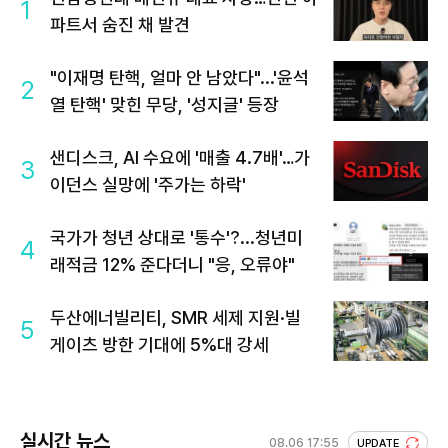
1
파트서 숨진 채 발견
"이재명 탄핵, 얼마 안 남았다"...'윤석
2
열 탄핵' 맞힌 무당, '성지글' 등장
샌디스크, AI 수요에 '매출 4.7배'…가
3
이던스 실망에 '주가는 하락'
국가가 청년 상대로 '통수'?...청년미
4
래적금 12% 준다더니 "응, 오류야"
두산에너빌리티, SMR 세제 지원·빌
5
게이츠 방한 기대에 5%대 강세
실시간 뉴스
08.06 17:55
UPDATE