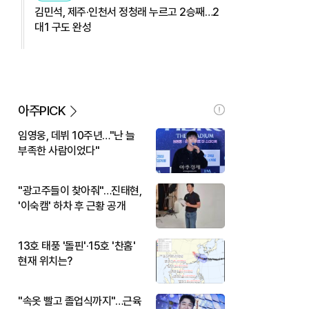
김민석, 제주·인천서 정청래 누르고 2승째…2
대1 구도 완성
아주PICK
임영웅, 데뷔 10주년…"난 늘
부족한 사람이었다"
"광고주들이 찾아줘"…진태현,
'이숙캠' 하차 후 근황 공개
13호 태풍 '돌핀'·15호 '찬홈'
현재 위치는?
"속옷 빨고 졸업식까지"…근육