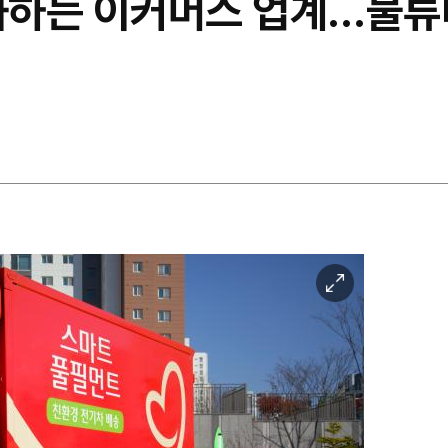
도화하는 이커머스 업계…물류
이
미
지
확
대