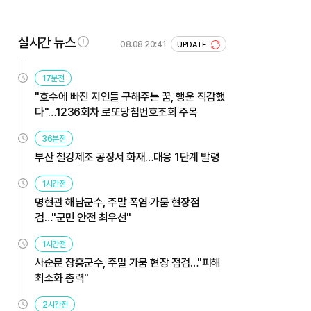
실시간 뉴스
08.08 20:41
UPDATE
17분전
"호수에 빠진 지인들 구해주는 꿈, 행운 직감했
다"…1236회차 로또당첨번호조회 주목
36분전
부산 철강제조 공장서 화재…대응 1단계 발령
1시간전
명현관 해남군수, 주말 폭염·가뭄 현장점
검…"군민 안전 최우선"
1시간전
사순문 장흥군수, 주말 가뭄 현장 점검…"피해
최소화 총력"
2시간전