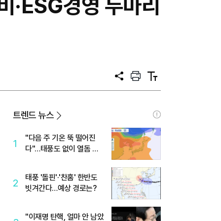
비·ESG경영 두마리
공
프
텍
유
린
스
트
트
크
기
트렌드 뉴스
"다음 주 기온 뚝 떨어진
1
다"…태풍도 없이 열돔 박
살 낸 '이것'
태풍 '돌핀'·'찬홈' 한반도
2
빗겨간다…예상 경로는?
"이재명 탄핵, 얼마 안 남았