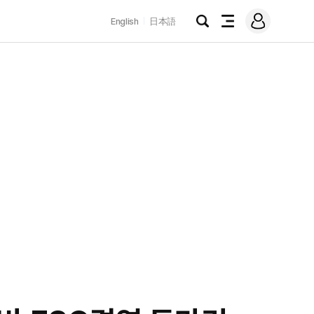
로
English
日本語
그
검
전
인
색
체
메
뉴