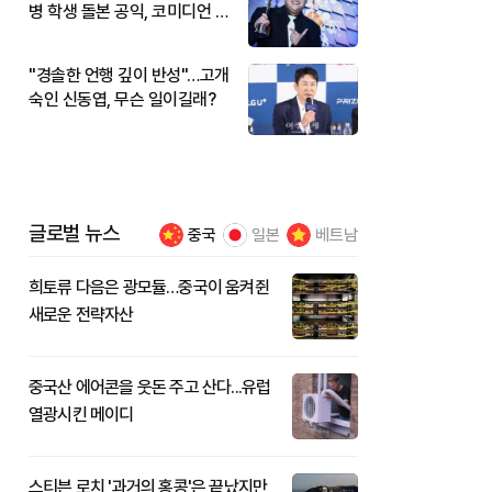
병 학생 돌본 공익, 코미디언 김
규원이었다
"경솔한 언행 깊이 반성"…고개
숙인 신동엽, 무슨 일이길래?
글로벌 뉴스
중국
일본
베트남
희토류 다음은 광모듈…중국이 움켜쥔
새로운 전략자산
중국산 에어콘을 웃돈 주고 산다...유럽
열광시킨 메이디
스티븐 로치 '과거의 홍콩'은 끝났지만