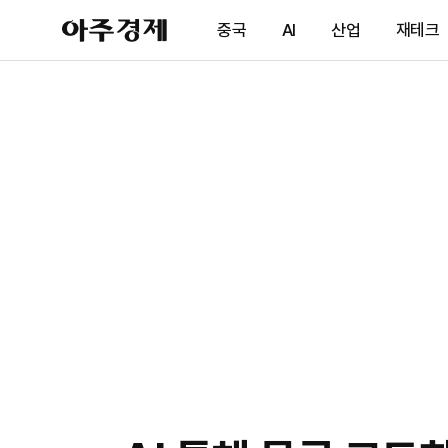
아
중국
AI
산업
재테크
주
경
제