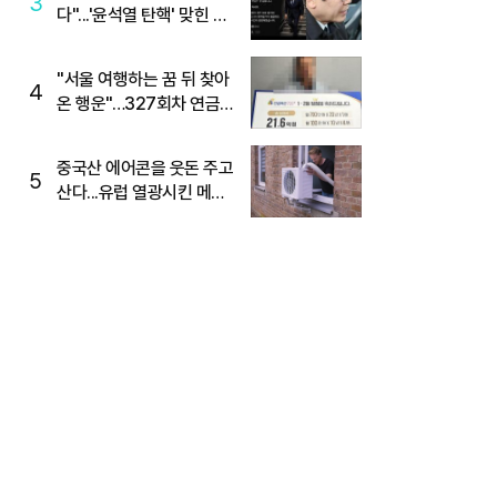
3
다"...'윤석열 탄핵' 맞힌 무
당, '성지글' 등장
"서울 여행하는 꿈 뒤 찾아
4
온 행운"…327회차 연금
복권720+ 당첨번호조회
주목
중국산 에어콘을 웃돈 주고
5
산다...유럽 열광시킨 메이
디