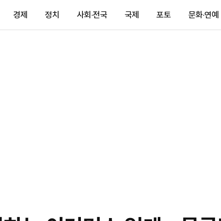
경제
정치
사회·전국
국제
포토
문화·연예