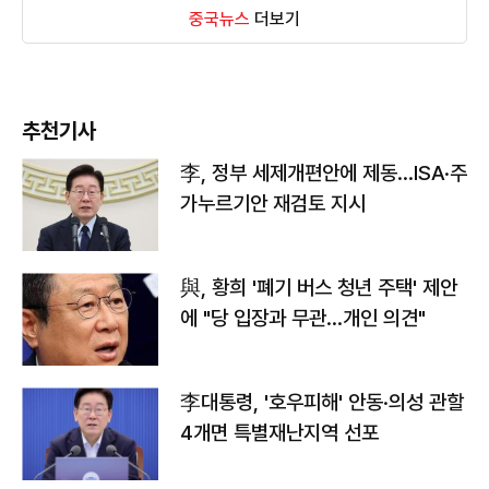
중국뉴스
더보기
추천기사
李, 정부 세제개편안에 제동…ISA·주
가누르기안 재검토 지시
與, 황희 '폐기 버스 청년 주택' 제안
에 "당 입장과 무관…개인 의견"
李대통령, '호우피해' 안동·의성 관할
4개면 특별재난지역 선포