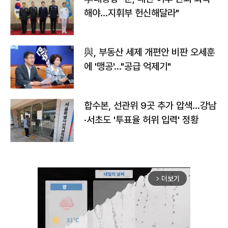
해야…지휘부 헌신해달라"
與, 부동산 세제 개편안 비판 오세훈
에 '맹공'…"공급 억제기"
합수본, 선관위 9곳 추가 압색…강남
·서초도 '투표율 허위 입력' 정황
더보기
arrow_forward_ios