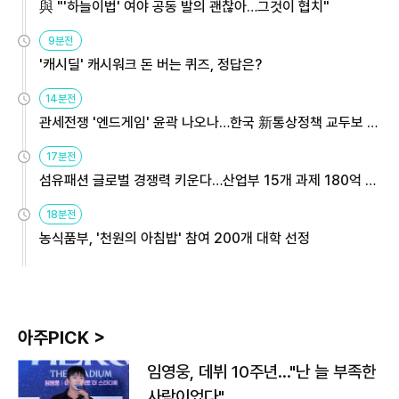
與 "'하늘이법' 여야 공동 발의 괜찮아…그것이 협치"
9분전
'캐시딜' 캐시워크 돈 버는 퀴즈, 정답은?
14분전
관세전쟁 '엔드게임' 윤곽 나오나…한국 新통상정책 교두보 활
용해야
17분전
섬유패션 글로벌 경쟁력 키운다…산업부 15개 과제 180억 지
원
18분전
농식품부, '천원의 아침밥' 참여 200개 대학 선정
아주PICK >
임영웅, 데뷔 10주년…"난 늘 부족한
사람이었다"