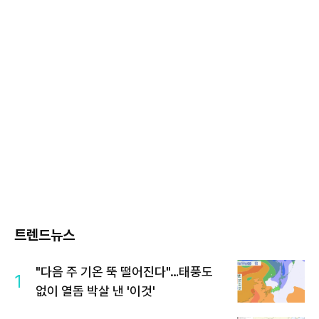
트렌드뉴스
"다음 주 기온 뚝 떨어진다"…태풍도
1
없이 열돔 박살 낸 '이것'