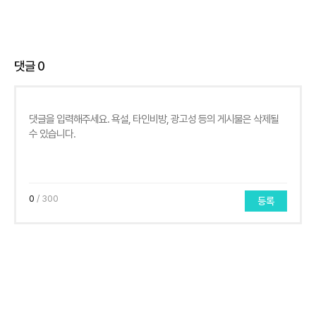
댓글
0
0
/ 300
등록