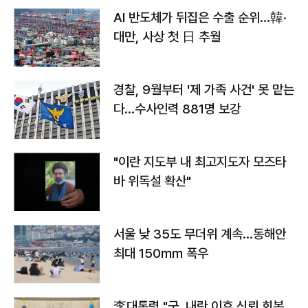
AI 반도체가 뒤집은 수출 순위…韓·
대만, 사상 첫 日 추월
경찰, 9월부터 '제 가족 사건' 못 맡는
다…수사인력 881명 보강
"이란 지도부 내 최고지도자 모즈타
바 위독설 확산"
서울 낮 35도 무더위 계속…동해안
최대 150㎜ 폭우
李대통령 "군, 내란 이후 신뢰 회복