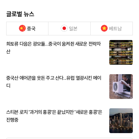
글로벌 뉴스
중국
일본
베트남
희토류 다음은 광모듈…중국이 움켜쥔 새로운 전략자
산
중국산 에어콘을 웃돈 주고 산다...유럽 열광시킨 메이
디
스티븐 로치 '과거의 홍콩'은 끝났지만 '새로운 홍콩'은
진행중