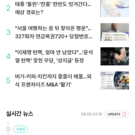
태풍 '돌핀'·'찬홈' 한반도 빗겨간다…
2
예상 경로는?
"서울 여행하는 꿈 뒤 찾아온 행운"…
3
327회차 연금복권720+ 당첨번호조
회 주목
"이재명 탄핵, 얼마 안 남았다"...'윤석
4
열 탄핵' 맞힌 무당, '성지글' 등장
버거·커피·치킨까지 줄줄이 매물…외
5
식 프랜차이즈 M&A '활기'
실시간 뉴스
08.09 02:19
UPDATE
4분전