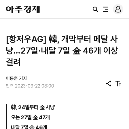
로
아
그
검
전
주
인
색
체
경
메
제
뉴
​[항저우AG] 韓, 개막부터 메달 사
냥…27일·내달 7일 金 46개 이상
걸려
이동훈 기자
공
텍
입력 2023-09-22 08:00
유
스
트
크
기
韓, 24일부터 金 사냥
오는 27일 金 47개
내달 7일 金 46개