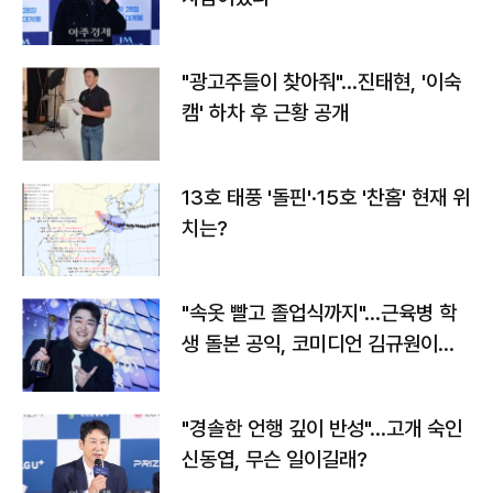
"광고주들이 찾아줘"…진태현, '이숙
캠' 하차 후 근황 공개
13호 태풍 '돌핀'·15호 '찬홈' 현재 위
치는?
"속옷 빨고 졸업식까지"…근육병 학
생 돌본 공익, 코미디언 김규원이었
다
"경솔한 언행 깊이 반성"…고개 숙인
신동엽, 무슨 일이길래?