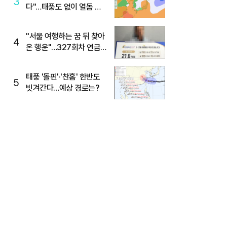
3
다"…태풍도 없이 열돔 박
살 낸 '이것'
"서울 여행하는 꿈 뒤 찾아
4
온 행운"…327회차 연금
복권720+ 당첨번호조회
주목
태풍 '돌핀'·'찬홈' 한반도
5
빗겨간다…예상 경로는?