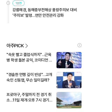
1분전
강릉해경, 동해중부전해상 풍랑주의보 대비
'주의보' 발령…연안 안전관리 강화
아주PICK
"속옷 빨고 졸업식까지"…근육
병 학생 돌본 공익, 코미디언 김
규원이었다
"경솔한 언행 깊이 반성"…고개
숙인 신동엽, 무슨 일이길래?
프로야구, 주말까지 전 경기 취
소…11일 재개·오후 7시 경기
시작