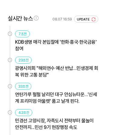
실시간 뉴스
08.07 16:59
UPDATE
7초전
KDB생명 매각 본입찰에 '한화·흥국·한국금융'
참여
23초전
광명시의회 "해외연수 예산 반납…민생경제 회
복 위한 고통 분담"
33초전
연탄가루 펄펄 날리던 대구 안심뉴타운…'신세
계 프리미엄 아울렛' 품고 날개 핀다.
42초전
민경선 고양시장, 자족도시 전략부터 물놀이
안전까지...민선 9기 현장행정 속도