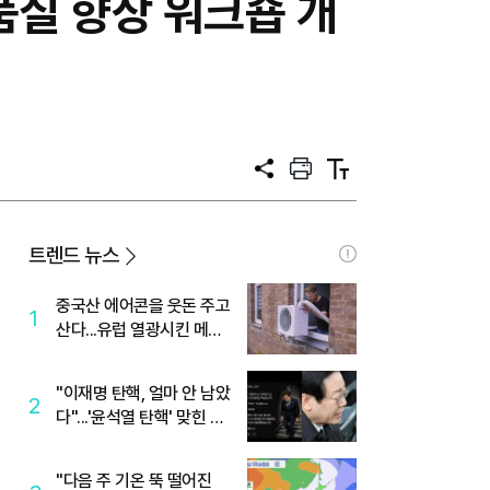
질 향상 워크숍 개
공
프
텍
유
린
스
트
트
크
기
트렌드 뉴스
중국산 에어콘을 웃돈 주고
1
산다...유럽 열광시킨 메이
디
"이재명 탄핵, 얼마 안 남았
2
다"...'윤석열 탄핵' 맞힌 무
당, '성지글' 등장
"다음 주 기온 뚝 떨어진