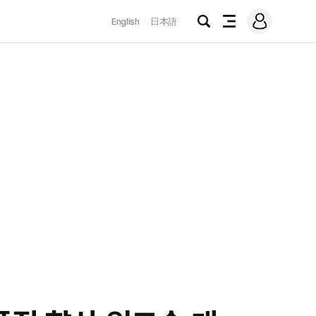
로
English
日本語
그
검
전
인
색
체
메
뉴