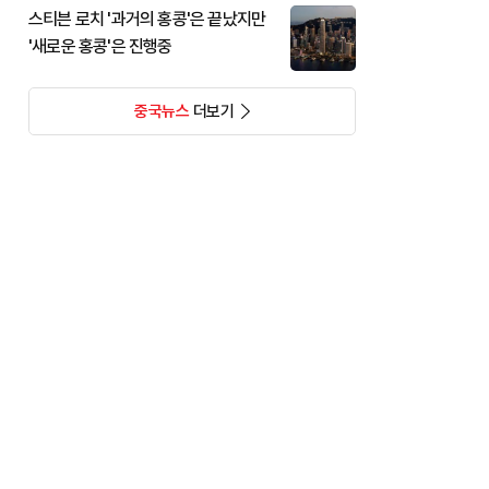
스티븐 로치 '과거의 홍콩'은 끝났지만
'새로운 홍콩'은 진행중
중국뉴스
더보기