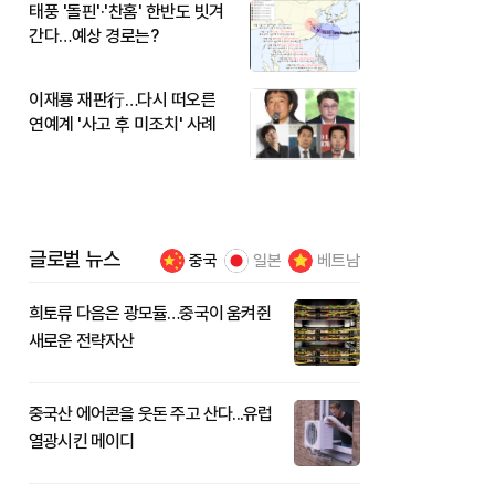
태풍 '돌핀'·'찬홈' 한반도 빗겨
간다…예상 경로는?
이재룡 재판行…다시 떠오른
연예계 '사고 후 미조치' 사례
글로벌 뉴스
중국
일본
베트남
희토류 다음은 광모듈…중국이 움켜쥔
새로운 전략자산
중국산 에어콘을 웃돈 주고 산다...유럽
열광시킨 메이디