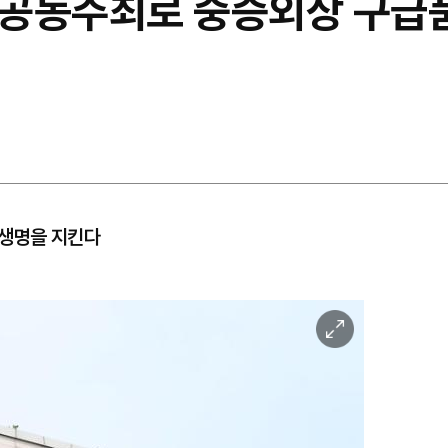
공동주최로 중증외상 구급품
 생명을 지킨다
이
미
지
확
대