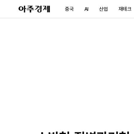
아
중국
AI
산업
재테크
주
경
제