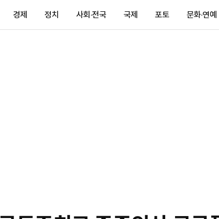
경제
정치
사회·전국
국제
포토
문화·연예