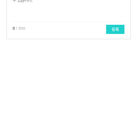
0
/ 300
등록