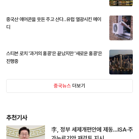
중국산 에어콘을 웃돈 주고 산다...유럽 열광시킨 메이
디
스티븐 로치 '과거의 홍콩'은 끝났지만 '새로운 홍콩'은
진행중
중국뉴스
더보기
추천기사
李, 정부 세제개편안에 제동…ISA·주
가누르기안 재검토 지시