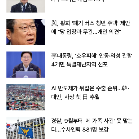
與, 황희 '폐기 버스 청년 주택' 제안
에 "당 입장과 무관…개인 의견"
李대통령, '호우피해' 안동·의성 관할
4개면 특별재난지역 선포
AI 반도체가 뒤집은 수출 순위…韓·
대만, 사상 첫 日 추월
경찰, 9월부터 '제 가족 사건' 못 맡는
다…수사인력 881명 보강