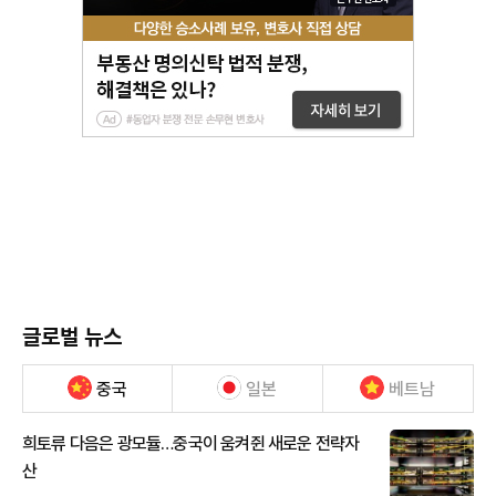
글로벌 뉴스
중국
일본
베트남
희토류 다음은 광모듈…중국이 움켜쥔 새로운 전략자
산