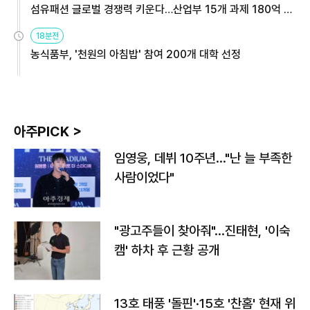
섬유패션 글로벌 경쟁력 키운다…산업부 15개 과제 180억 지
원
18분전
농식품부, '천원의 아침밥' 참여 200개 대학 선정
아주PICK >
임영웅, 데뷔 10주년…"난 늘 부족한
사람이었다"
"광고주들이 찾아줘"…진태현, '이숙
캠' 하차 후 근황 공개
13호 태풍 '돌핀'·15호 '찬홈' 현재 위