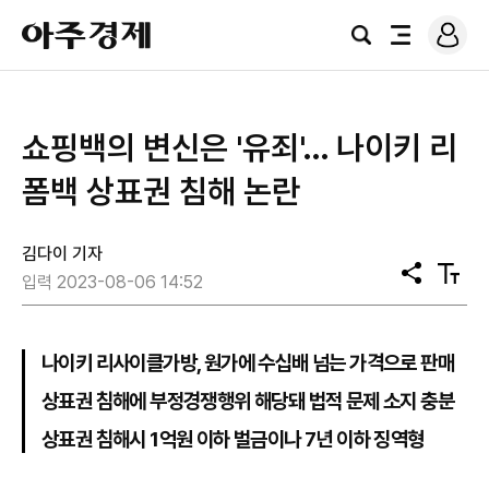
로
아
그
검
전
주
인
색
체
경
메
제
뉴
쇼핑백의 변신은 '유죄'… 나이키 리
폼백 상표권 침해 논란
김다이 기자
공
텍
입력 2023-08-06 14:52
유
스
트
크
기
나이키 리사이클가방, 원가에 수십배 넘는 가격으로 판매
상표권 침해에 부정경쟁행위 해당돼 법적 문제 소지 충분
상표권 침해시 1억원 이하 벌금이나 7년 이하 징역형