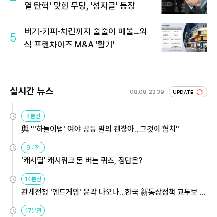
열 탄핵' 맞힌 무당, '성지글' 등장
버거·커피·치킨까지 줄줄이 매물…외
5
식 프랜차이즈 M&A '활기'
실시간 뉴스
08.08 23:39
UPDATE
4분전
與 "'하늘이법' 여야 공동 발의 괜찮아…그것이 협치"
9분전
'캐시딜' 캐시워크 돈 버는 퀴즈, 정답은?
14분전
관세전쟁 '엔드게임' 윤곽 나오나…한국 新통상정책 교두보 활
용해야
17분전