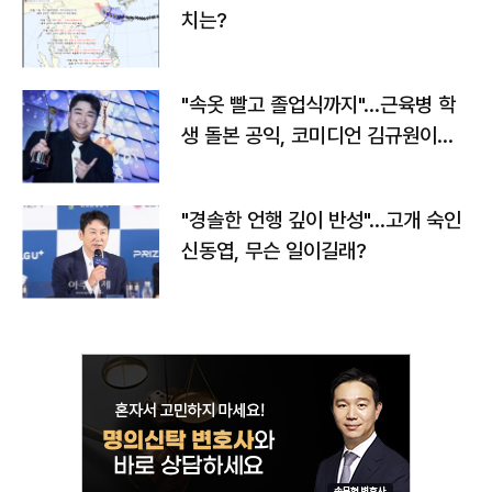
치는?
"속옷 빨고 졸업식까지"…근육병 학
생 돌본 공익, 코미디언 김규원이었
다
"경솔한 언행 깊이 반성"…고개 숙인
신동엽, 무슨 일이길래?