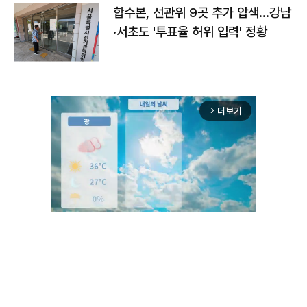
합수본, 선관위 9곳 추가 압색…강남
·서초도 '투표율 허위 입력' 정황
더보기
arrow_forward_ios
Unmute