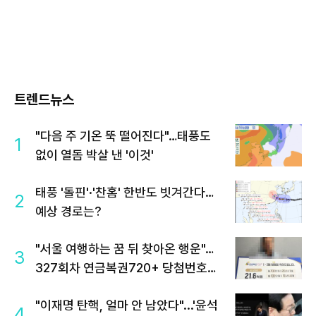
트렌드뉴스
"다음 주 기온 뚝 떨어진다"…태풍도
1
없이 열돔 박살 낸 '이것'
태풍 '돌핀'·'찬홈' 한반도 빗겨간다…
2
예상 경로는?
"서울 여행하는 꿈 뒤 찾아온 행운"…
3
327회차 연금복권720+ 당첨번호조
회 주목
"이재명 탄핵, 얼마 안 남았다"...'윤석
4