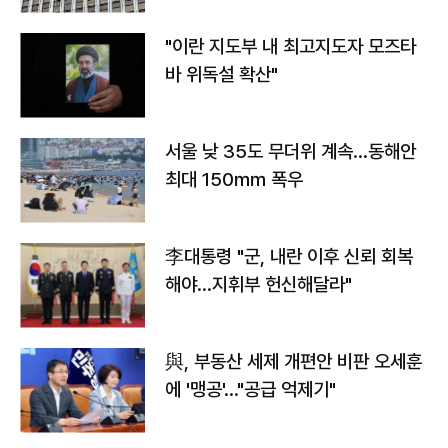
"이란 지도부 내 최고지도자 모즈타
바 위독설 확산"
서울 낮 35도 무더위 계속…동해안
최대 150㎜ 폭우
李대통령 "군, 내란 이후 신뢰 회복
해야…지휘부 헌신해달라"
與, 부동산 세제 개편안 비판 오세훈
에 '맹공'…"공급 억제기"