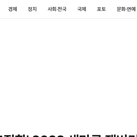
경제
정치
사회·전국
국제
포토
문화·연예