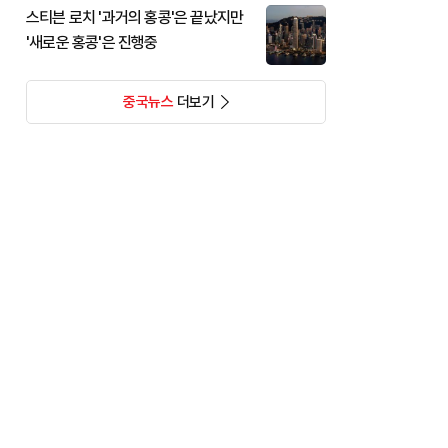
스티븐 로치 '과거의 홍콩'은 끝났지만
'새로운 홍콩'은 진행중
중국뉴스
더보기