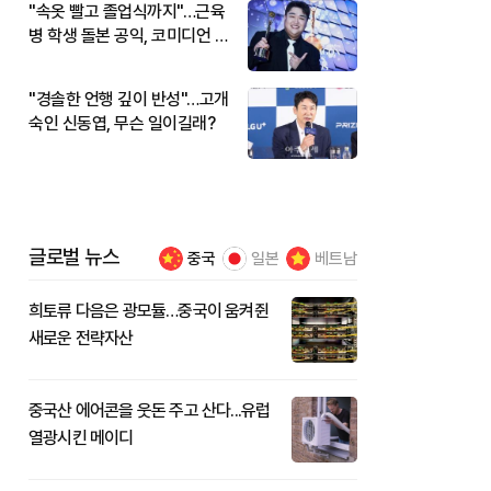
"속옷 빨고 졸업식까지"…근육
병 학생 돌본 공익, 코미디언 김
규원이었다
"경솔한 언행 깊이 반성"…고개
숙인 신동엽, 무슨 일이길래?
글로벌 뉴스
중국
일본
베트남
희토류 다음은 광모듈…중국이 움켜쥔
새로운 전략자산
중국산 에어콘을 웃돈 주고 산다...유럽
열광시킨 메이디