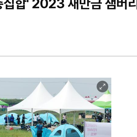
집합' 2023 새만금 잼버리
이
미
지
확
대