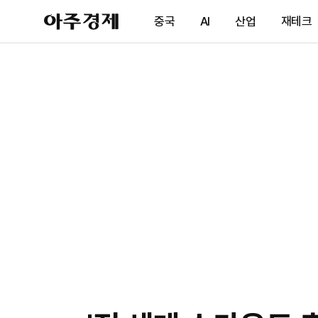
아
중국
AI
산업
재테크
주
경
제