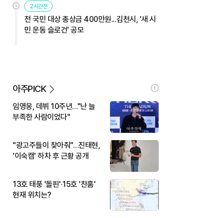
2시간전
전 국민 대상 총상금 400만원...김천시, '새 시
민 운동 슬로건' 공모
아주PICK
임영웅, 데뷔 10주년…"난 늘
부족한 사람이었다"
"광고주들이 찾아줘"…진태현,
'이숙캠' 하차 후 근황 공개
13호 태풍 '돌핀'·15호 '찬홈'
현재 위치는?