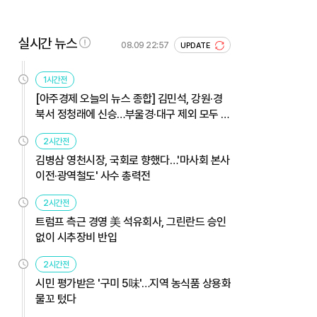
실시간 뉴스
08.09 22:57
UPDATE
1시간전
[아주경제 오늘의 뉴스 종합] 김민석, 강원·경
북서 정청래에 신승…부울경·대구 제외 모두 웃
었다 外
2시간전
김병삼 영천시장, 국회로 향했다…'마사회 본사
이전·광역철도' 사수 총력전
2시간전
트럼프 측근 경영 美 석유회사, 그린란드 승인
없이 시추장비 반입
2시간전
시민 평가받은 '구미 5味'…지역 농식품 상용화
물꼬 텄다