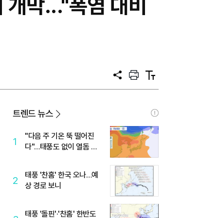
 개막..."폭염 대비
공
프
텍
유
린
스
트
트
크
기
트렌드 뉴스
"다음 주 기온 뚝 떨어진
1
다"…태풍도 없이 열돔 박
살 낸 '이것'
태풍 '찬홈' 한국 오나…예
2
상 경로 보니
태풍 '돌핀'·'찬홈' 한반도