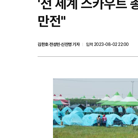
'전 세계 스카우트 총
만전"
김한호·전성민·신진영 기자
입력 2023-08-02 22:00