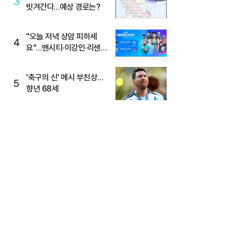
3
빗겨간다…예상 경로는?
"오늘 저녁 상암 피하세
4
요"…맨시티·이강인·리센느
뜬다, 6호선 혼잡 예상
'축구의 신' 메시 부친상…
5
향년 68세