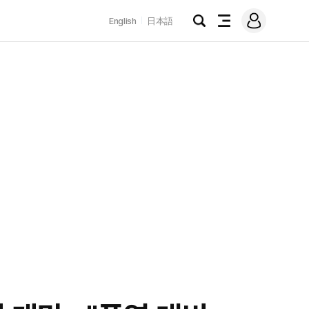
로
English
日本語
그
검
전
인
색
체
메
뉴