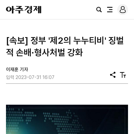
로
아
그
검
전
주
인
색
체
경
메
제
뉴
[속보] 정부 '제2의 누누티비' 징벌
적 손배·형사처벌 강화
이재훈 기자
공
텍
입력 2023-07-31 16:07
유
스
트
크
기