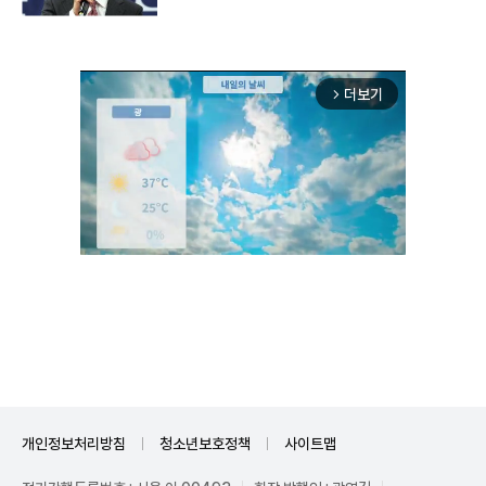
더보기
arrow_forward_ios
Unmute
개인정보처리방침
청소년보호정책
사이트맵