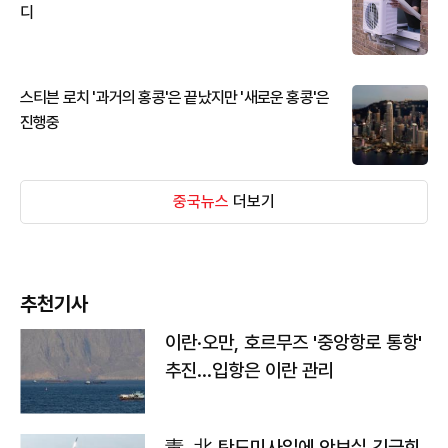
디
스티븐 로치 '과거의 홍콩'은 끝났지만 '새로운 홍콩'은
진행중
중국뉴스
더보기
추천기사
이란·오만, 호르무즈 '중앙항로 통항'
추진…입항은 이란 관리
靑, 北 탄도미사일에 안보실 긴급회