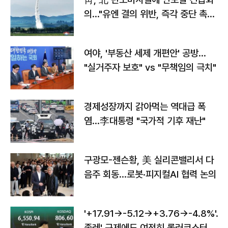
의…"유엔 결의 위반, 즉각 중단 촉
구"
여야, '부동산 세제 개편안' 공방…
"실거주자 보호" vs "무책임의 극치"
경제성장까지 갉아먹는 역대급 폭
염…李대통령 "국가적 기후 재난"
구광모-젠슨황, 美 실리콘밸리서 다
음주 회동…로봇·피지컬AI 협력 논의
'+17.91→-5.12→+3.76→-4.8%'…'
종레' 규제에도 여전히 롤러코스터