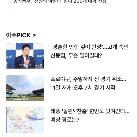
농식품부, '천원의 아침밥' 참여 200개 대학 선정
아주PICK >
"경솔한 언행 깊이 반성"…고개 숙인
신동엽, 무슨 일이길래?
프로야구, 주말까지 전 경기 취소…
11일 재개·오후 7시 경기 시작
태풍 '돌핀'·'찬홈' 한반도 빗겨간다…
예상 경로는?