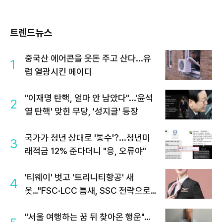
트렌드뉴스
중국산 에어콘을 웃돈 주고 산다...유
1
럽 열광시킨 메이디
"이재명 탄핵, 얼마 안 남았다"...'윤석
2
열 탄핵' 맞힌 무당, '성지글' 등장
국가가 청년 상대로 '통수'?...청년미
3
래적금 12% 준다더니 "응, 오류야"
'티웨이' 벗고 '트리니티항공' 새
4
옷…"FSC·LCC 틈새, SSC 전략으로
공략"
"서울 여행하는 꿈 뒤 찾아온 행운"…