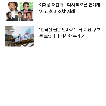
이재룡 재판行…다시 떠오른 연예계
'사고 후 미조치' 사례
"한국산 물은 안마셔"…日 지진 구호
품 보냈더니 비하한 누리꾼