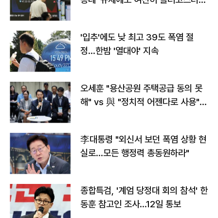
타는 코스피
'입추'에도 낮 최고 39도 폭염 절
정…한밤 '열대야' 지속
오세훈 "용산공원 주택공급 동의 못
해" vs 與 "정치적 어젠다로 사용"
맞불
李대통령 "외신서 보던 폭염 상황 현
실로…모든 행정력 총동원하라"
종합특검, '계엄 당정대 회의 참석' 한
동훈 참고인 조사...12일 통보