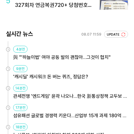
5
327회차 연금복권720+ 당첨번호조
회 주목
실시간 뉴스
08.07 11:59
UPDATE
4분전
與 "'하늘이법' 여야 공동 발의 괜찮아…그것이 협치"
9분전
'캐시딜' 캐시워크 돈 버는 퀴즈, 정답은?
14분전
관세전쟁 '엔드게임' 윤곽 나오나…한국 新통상정책 교두보 활
용해야
17분전
섬유패션 글로벌 경쟁력 키운다…산업부 15개 과제 180억 지
원
18분전