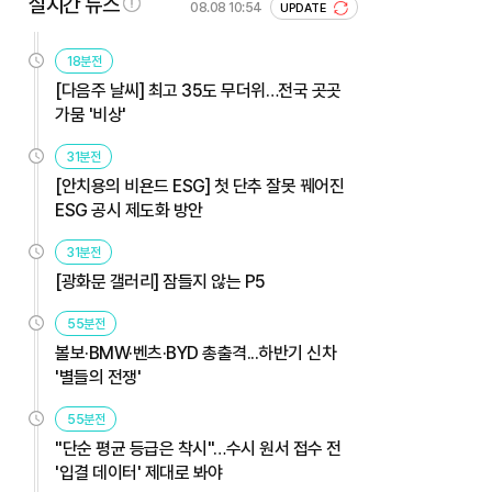
실시간 뉴스
08.08 10:54
UPDATE
18분전
[다음주 날씨] 최고 35도 무더위…전국 곳곳
가뭄 '비상'
31분전
[안치용의 비욘드 ESG] 첫 단추 잘못 꿰어진
ESG 공시 제도화 방안
31분전
[광화문 갤러리] 잠들지 않는 P5
55분전
볼보·BMW·벤츠·BYD 총출격...하반기 신차
'별들의 전쟁'
55분전
"단순 평균 등급은 착시"…수시 원서 접수 전
'입결 데이터' 제대로 봐야