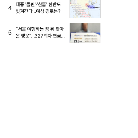
태풍 '돌핀'·'찬홈' 한반도
4
빗겨간다…예상 경로는?
"서울 여행하는 꿈 뒤 찾아
5
온 행운"…327회차 연금
복권720+ 당첨번호조회
주목