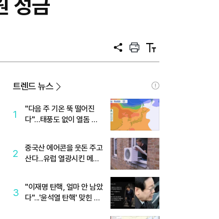
원 성금
공
프
텍
유
린
스
트
트
크
기
트렌드 뉴스
"다음 주 기온 뚝 떨어진
1
다"…태풍도 없이 열돔 박
살 낸 '이것'
중국산 에어콘을 웃돈 주고
2
산다...유럽 열광시킨 메이
디
"이재명 탄핵, 얼마 안 남았
3
다"...'윤석열 탄핵' 맞힌 무
당, '성지글' 등장