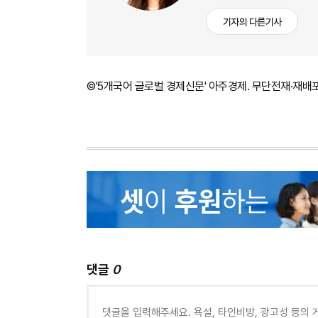
기자의 다른기사
©'5개국어 글로벌 경제신문' 아주경제. 무단전재·재배
댓글
0