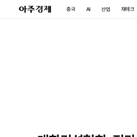
아
중국
AI
산업
재테크
주
경
제