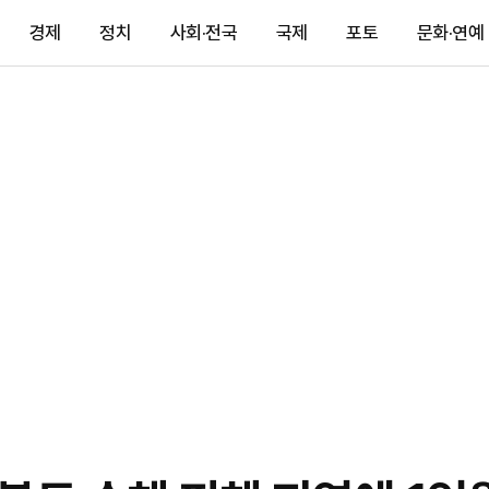
경제
정치
사회·전국
국제
포토
문화·연예