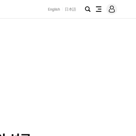
로
English
日本語
그
검
전
인
색
체
메
뉴