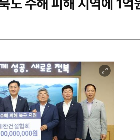
북도 수해 피해 지역에 1억
이
미
지
확
대