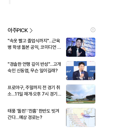
아주PICK
"속옷 빨고 졸업식까지"…근육
병 학생 돌본 공익, 코미디언 김
규원이었다
"경솔한 언행 깊이 반성"…고개
숙인 신동엽, 무슨 일이길래?
프로야구, 주말까지 전 경기 취
소…11일 재개·오후 7시 경기
시작
태풍 '돌핀'·'찬홈' 한반도 빗겨
간다…예상 경로는?