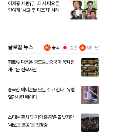
이재룡 재판行…다시 떠오른
연예계 '사고 후 미조치' 사례
글로벌 뉴스
중국
일본
베트남
희토류 다음은 광모듈…중국이 움켜쥔
새로운 전략자산
중국산 에어콘을 웃돈 주고 산다...유럽
열광시킨 메이디
스티븐 로치 '과거의 홍콩'은 끝났지만
'새로운 홍콩'은 진행중