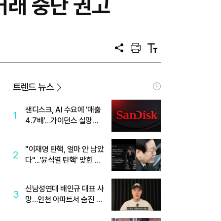
거래 중단 권고
공
프
텍
유
린
스
트
트
크
기
트렌드 뉴스
샌디스크, AI 수요에 '매출
1
4.7배'…가이던스 실망에
'주가는 하락'
"이재명 탄핵, 얼마 안 남았
2
다"...'윤석열 탄핵' 맞힌 무
당, '성지글' 등장
신남성연대 배인규 대표 사
3
망…인천 아파트서 숨진 채
발견