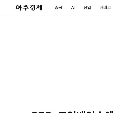
아
중국
AI
산업
재테크
주
경
제