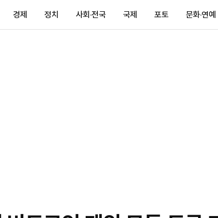
경제
정치
사회·전국
국제
포토
문화·연예