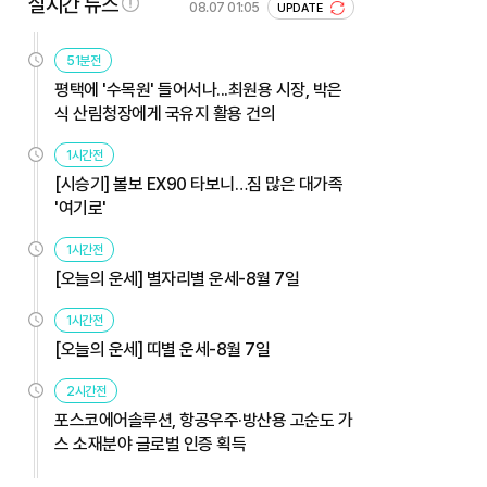
실시간 뉴스
08.07 01:05
UPDATE
51분전
평택에 '수목원' 들어서나...최원용 시장, 박은
식 산림청장에게 국유지 활용 건의
1시간전
[시승기] 볼보 EX90 타보니…짐 많은 대가족
'여기로'
1시간전
[오늘의 운세] 별자리별 운세-8월 7일
1시간전
[오늘의 운세] 띠별 운세-8월 7일
2시간전
포스코에어솔루션, 항공우주·방산용 고순도 가
스 소재분야 글로벌 인증 획득