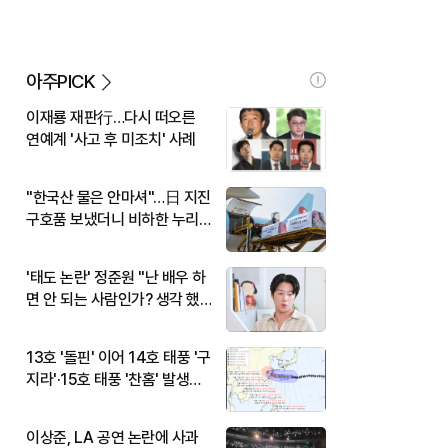
아주PICK
이재룡 재판行…다시 떠오른
연예계 '사고 후 미조치' 사례
"한국산 물은 안마셔"…日 지진
구호품 보냈더니 비하한 누리
꾼
'태도 논란' 정준원 "난 배우 하
면 안 되는 사람인가? 생각 했
다"
13호 '돌핀' 이어 14호 태풍 '구
지라'·15호 태풍 '찬홈' 발생…
현재 위치와 이동경로는?
이상준, LA 공연 논란에 사과