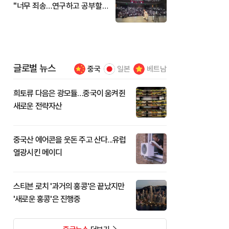
"너무 죄송…연구하고 공부할
것"
글로벌 뉴스
중국
일본
베트남
희토류 다음은 광모듈…중국이 움켜쥔
새로운 전략자산
중국산 에어콘을 웃돈 주고 산다...유럽
열광시킨 메이디
스티븐 로치 '과거의 홍콩'은 끝났지만
'새로운 홍콩'은 진행중