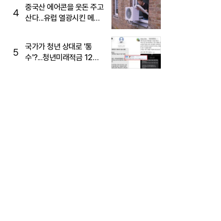
중국산 에어콘을 웃돈 주고
4
산다...유럽 열광시킨 메이
디
국가가 청년 상대로 '통
5
수'?...청년미래적금 12%
준다더니 "응, 오류야"