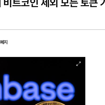
 비트코인 제외 모든 토큰 
 폐지
이
미
지
확
대