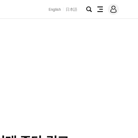
로
English
日本語
그
검
전
인
색
체
메
뉴