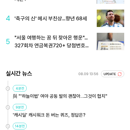
4
'축구의 신' 메시 부친상…향년 68세
"서울 여행하는 꿈 뒤 찾아온 행운"…
5
327회차 연금복권720+ 당첨번호조
회 주목
실시간 뉴스
08.09 13:56
UPDATE
4분전
與 "'하늘이법' 여야 공동 발의 괜찮아…그것이 협치"
9분전
'캐시딜' 캐시워크 돈 버는 퀴즈, 정답은?
14분전