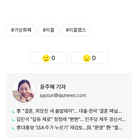
#가상화폐
#리플
#리플랩스
0
0
윤주혜 기자
jujusun@ajunews.com
李 "결혼, 희망찬 새 출발돼야"… 대출·청약 '결혼 페널티' 손본다
김민석 "갈등 제로" 정청래 "뻔뻔"… 민주당 제주 경선서 격돌
李대통령 'ISA·주가 누르기' 재검토…與 "환영" 野 "졸속 국정"