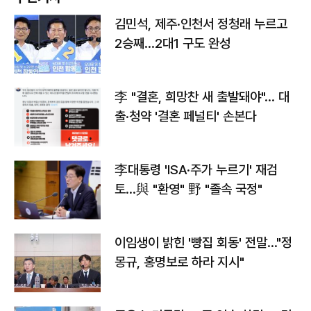
김민석, 제주·인천서 정청래 누르고
2승째…2대1 구도 완성
李 "결혼, 희망찬 새 출발돼야"… 대
출·청약 '결혼 페널티' 손본다
李대통령 'ISA·주가 누르기' 재검
토…與 "환영" 野 "졸속 국정"
이임생이 밝힌 '빵집 회동' 전말…"정
몽규, 홍명보로 하라 지시"