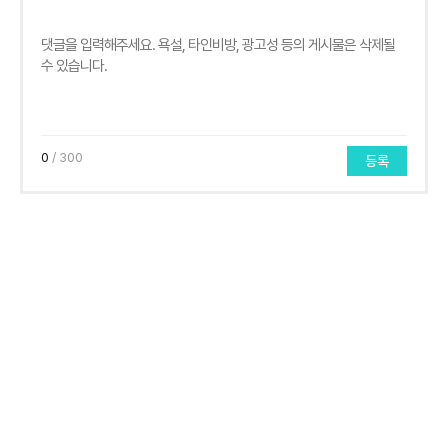
0
/ 300
등록