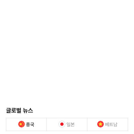
글로벌 뉴스
중국
일본
베트남