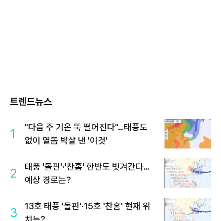
트렌드뉴스
"다음 주 기온 뚝 떨어진다"…태풍도
1
없이 열돔 박살 낸 '이것'
태풍 '돌핀'·'찬홈' 한반도 빗겨간다…
2
예상 경로는?
13호 태풍 '돌핀'·15호 '찬홈' 현재 위
3
치는?