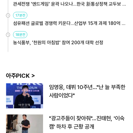
관세전쟁 '엔드게임' 윤곽 나오나…한국 新통상정책 교두보 활
용해야
17분전
섬유패션 글로벌 경쟁력 키운다…산업부 15개 과제 180억 지
원
18분전
농식품부, '천원의 아침밥' 참여 200개 대학 선정
아주PICK >
임영웅, 데뷔 10주년…"난 늘 부족한
사람이었다"
"광고주들이 찾아줘"…진태현, '이숙
캠' 하차 후 근황 공개