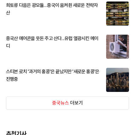
희토류 다음은 광모듈…중국이 움켜쥔 새로운 전략자
산
중국산 에어콘을 웃돈 주고 산다...유럽 열광시킨 메이
디
스티븐 로치 '과거의 홍콩'은 끝났지만 '새로운 홍콩'은
진행중
중국뉴스
더보기
추천기사