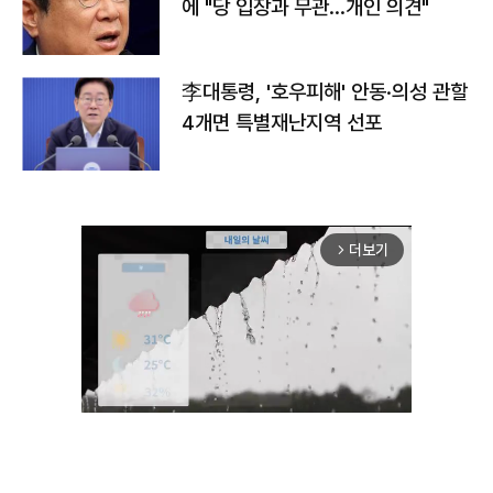
에 "당 입장과 무관…개인 의견"
李대통령, '호우피해' 안동·의성 관할
4개면 특별재난지역 선포
더보기
arrow_forward_ios
Unmute