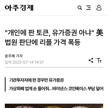
로
아
그
검
전
주
인
색
체
경
메
제
뉴
"개인에 판 토큰, 유가증권 아냐" 美
법원 판단에 리플 가격 폭등
윤주혜 기자
공
텍
입력 2023-07-14 14:37
유
스
트
크
기
기관투자자에 판 경우만 유가증권
가상화폐 업계 손 들어줘…바이낸스·코인베이스 부담 덜어