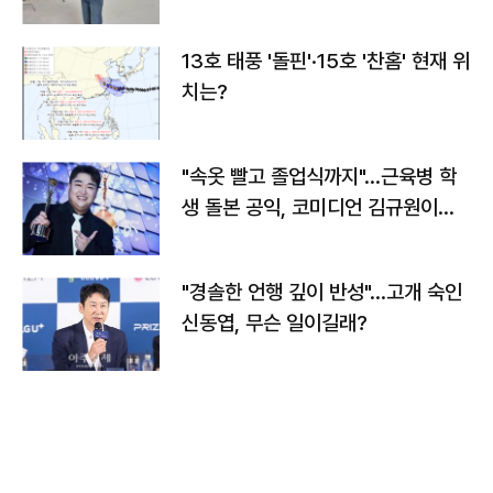
13호 태풍 '돌핀'·15호 '찬홈' 현재 위
치는?
"속옷 빨고 졸업식까지"…근육병 학
생 돌본 공익, 코미디언 김규원이었
다
"경솔한 언행 깊이 반성"…고개 숙인
신동엽, 무슨 일이길래?