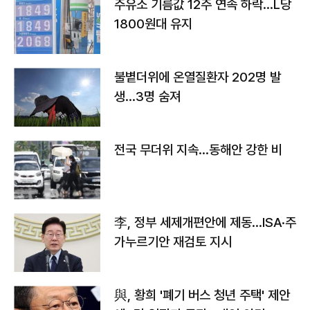
주유소 기름값 12주 연속 하락…L당
1800원대 유지
불볕더위에 온열질환자 202명 발
생…3명 숨져
전국 무더위 지속…동해안 강한 비
李, 정부 세제개편안에 제동…ISA·주
가누르기안 재검토 지시
與, 황희 '폐기 버스 청년 주택' 제안