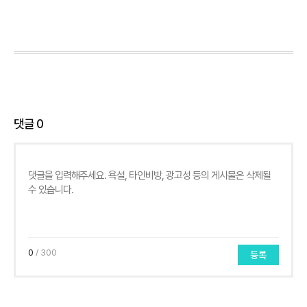
댓글
0
0
/ 300
등록