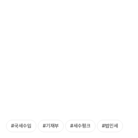
#국세수입
#기재부
#세수펑크
#법인세