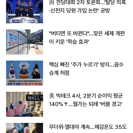
與 전당대회 2차 토론회…'탈당 의혹
·신천지 당원 가입 논란' 공방
"버티면 또 바뀐다"…잦은 세제 개편
이 키운 '학습 효과'
핵심 빠진 '주가 누르기' 방지…꼼수
승계 허점
美 빅테크 4사, 2분기 순이익 평균
140%↑…월가는 되레 '버블 경고'
무더위·열대야 계속…체감온도 35도