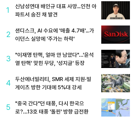
신남성연대 배인규 대표 사망…인천 아
1
파트서 숨진 채 발견
샌디스크, AI 수요에 '매출 4.7배'…가
2
이던스 실망에 '주가는 하락'
"이재명 탄핵, 얼마 안 남았다"...'윤석
3
열 탄핵' 맞힌 무당, '성지글' 등장
두산에너빌리티, SMR 세제 지원·빌
4
게이츠 방한 기대에 5%대 강세
"중국 간다"던 태풍, 다시 한국으
5
로?...13호 태풍 '돌핀' 방향 급전환