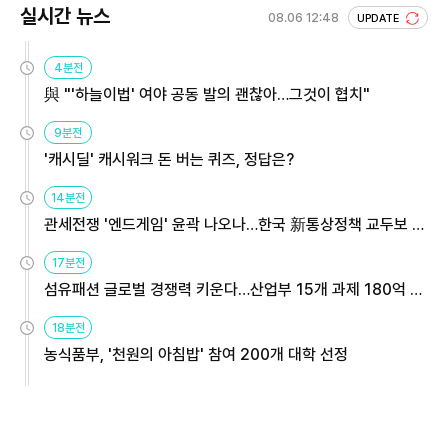
실시간 뉴스
08.06 12:48
UPDATE
4분전
與 "'하늘이법' 여야 공동 발의 괜찮아…그것이 협치"
9분전
'캐시딜' 캐시워크 돈 버는 퀴즈, 정답은?
14분전
관세전쟁 '엔드게임' 윤곽 나오나…한국 新통상정책 교두보 활
용해야
17분전
섬유패션 글로벌 경쟁력 키운다…산업부 15개 과제 180억 지
원
18분전
농식품부, '천원의 아침밥' 참여 200개 대학 선정