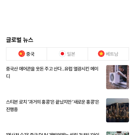
글로벌 뉴스
중국
일본
베트남
중국산 에어콘을 웃돈 주고 산다...유럽 열광시킨 메이
디
스티븐 로치 '과거의 홍콩'은 끝났지만 '새로운 홍콩'은
진행중