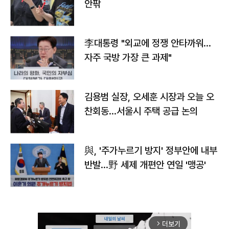
안팎
李대통령 "외교에 정쟁 안타까워…
자주 국방 가장 큰 과제"
김용범 실장, 오세훈 시장과 오늘 오
찬회동...서울시 주택 공급 논의
與, '주가누르기 방지' 정부안에 내부
반발…野 세제 개편안 연일 '맹공'
더보기
arrow_forward_ios