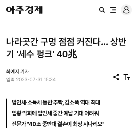
로
아
그
검
전
주
인
색
체
경
메
제
뉴
나라곳간 구멍 점점 커진다… 상반
기 '세수 펑크' 40兆
최예지 기자
공
텍
입력 2023-07-31 15:34
유
스
트
크
기
법인세·소득세 동반 추락, 감소폭 역대 최대
업황 악화에 법인세 중간 예납 기대 어려워
전문가 "40조 중반대 결손이 최상 시나리오"