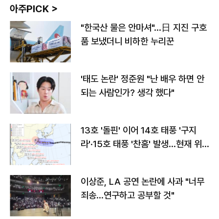
아주PICK >
"한국산 물은 안마셔"…日 지진 구호
품 보냈더니 비하한 누리꾼
'태도 논란' 정준원 "난 배우 하면 안
되는 사람인가? 생각 했다"
13호 '돌핀' 이어 14호 태풍 '구지
라'·15호 태풍 '찬홈' 발생…현재 위
치와 이동경로는?
이상준, LA 공연 논란에 사과 "너무
죄송…연구하고 공부할 것"