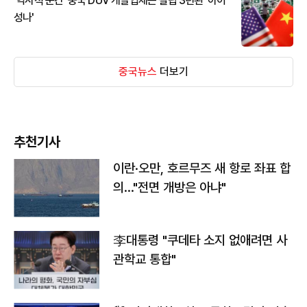
'역사적 순간' 중국 DUV 개발업체는 설립 3년된 '아이
성나'
중국뉴스
더보기
추천기사
이란·오만, 호르무즈 새 항로 좌표 합
의…"전면 개방은 아냐"
李대통령 "쿠데타 소지 없애려면 사
관학교 통합"