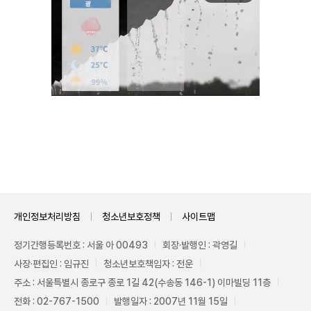
Unmute
개인정보처리방침
청소년보호정책
사이트맵
정기간행등록번호 : 서울 아 00493
회장·발행인 : 곽영길
사장·편집인 : 임규진
청소년보호책임자 : 전운
주소 : 서울특별시 종로구 종로 1길 42(수송동 146-1) 이마빌딩 11층
전화 : 02-767-1500
발행일자 : 2007년 11월 15일