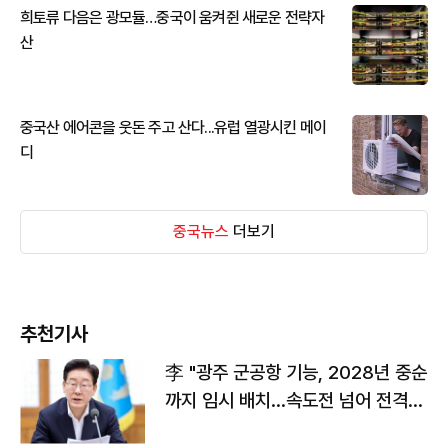
희토류 다음은 광모듈…중국이 움켜쥔 새로운 전략자
산
중국산 에어콘을 웃돈 주고 산다...유럽 열광시킨 메이
디
중국뉴스
더보기
추천기사
李 "광주 군공항 기능, 2028년 중순
까지 임시 배치…속도전 넘어 전격
전"