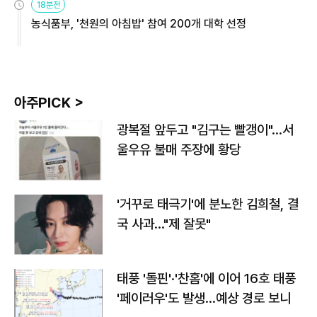
18분전
농식품부, '천원의 아침밥' 참여 200개 대학 선정
아주PICK >
광복절 앞두고 "김구는 빨갱이"…서
울우유 불매 주장에 황당
'거꾸로 태극기'에 분노한 김희철, 결
국 사과…"제 잘못"
태풍 '돌핀'·'찬홈'에 이어 16호 태풍
'페이러우'도 발생…예상 경로 보니