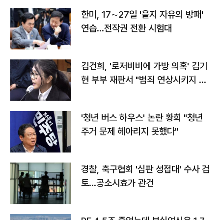
한미, 17∼27일 '을지 자유의 방패'
연습…전작권 전환 시험대
김건희, '로저비비에 가방 의혹' 김기
현 부부 재판서 "범죄 연상시키지 말
라"
'청년 버스 하우스' 논란 황희 "청년
주거 문제 헤아리지 못했다"
경찰, 축구협회 '심판 성접대' 수사 검
토…공소시효가 관건