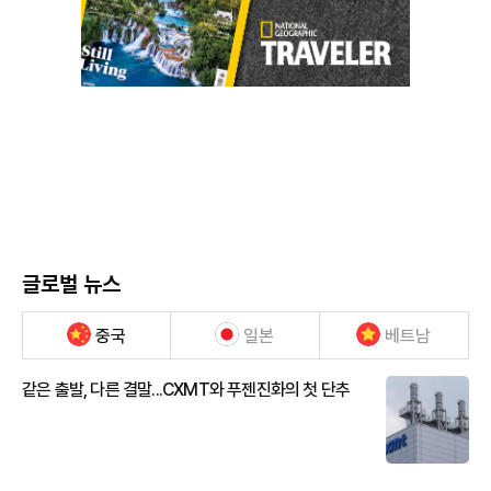
글로벌 뉴스
중국
일본
베트남
같은 출발, 다른 결말...CXMT와 푸젠진화의 첫 단추