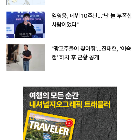
임영웅, 데뷔 10주년…"난 늘 부족한
사람이었다"
"광고주들이 찾아줘"…진태현, '이숙
캠' 하차 후 근황 공개