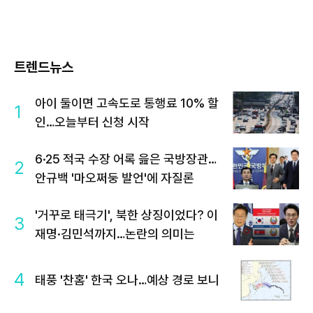
트렌드뉴스
아이 둘이면 고속도로 통행료 10% 할
1
인…오늘부터 신청 시작
6·25 적국 수장 어록 읊은 국방장관…
2
안규백 '마오쩌둥 발언'에 자질론
'거꾸로 태극기', 북한 상징이었다? 이
3
재명·김민석까지…논란의 의미는
4
태풍 '찬홈' 한국 오나…예상 경로 보니