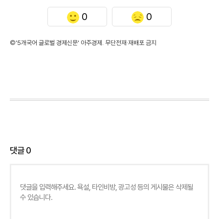
0
0
©'5개국어 글로벌 경제신문' 아주경제. 무단전재·재배포 금지
댓글
0