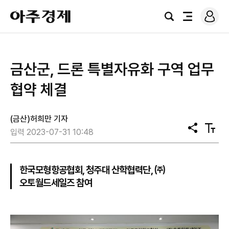
로
아
그
검
전
주
인
색
체
경
메
제
뉴
금산군, 드론 특별자유화 구역 업무
협약 체결
(금산)허희만 기자
공
텍
입력 2023-07-31 10:48
유
스
트
크
기
한국모형항공협회, 청주대 산학협력단, ㈜
오토월드세일즈 참여