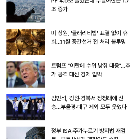
PF 4.5조 줄었는데 부실여신은 1.7
조 증가
미 상원, '클래리티법' 표결 없이 휴
회…11월 중간선거 전 처리 불투명
트럼프 "이란에 수위 낮춰 대응"…추
가 공격 대신 경제 압박
김민석, 강원·경북서 정청래에 신
승…부울경·대구 제외 모두 웃었다
정부 ISA·주가누르기 방지법 재검