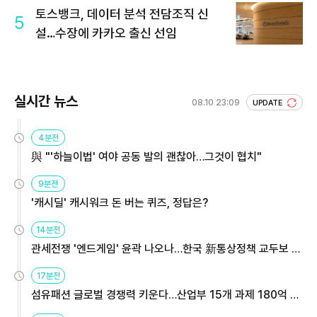
토스뱅크, 데이터 분석 전담조직 신
5
설…수장에 카카오 출신 선임
실시간 뉴스
08.10 23:09
UPDATE
4분전
與 "'하늘이법' 여야 공동 발의 괜찮아…그것이 협치"
9분전
'캐시딜' 캐시워크 돈 버는 퀴즈, 정답은?
14분전
관세전쟁 '엔드게임' 윤곽 나오나…한국 新통상정책 교두보 활
용해야
17분전
섬유패션 글로벌 경쟁력 키운다…산업부 15개 과제 180억 지
원