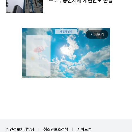
토…부동산세제 개편안도 손질
더보기
arrow_forward_ios
Unmute
개인정보처리방침
청소년보호정책
사이트맵