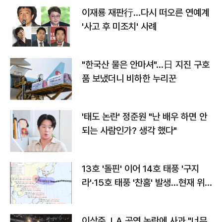
이재룡 재판行…다시 떠오른 연예계
'사고 후 미조치' 사례
"한국산 물은 안마셔"…日 지진 구호
품 보냈더니 비하한 누리꾼
'태도 논란' 정준원 "난 배우 하면 안
되는 사람인가? 생각 했다"
13호 '돌핀' 이어 14호 태풍 '구지
라'·15호 태풍 '찬홈' 발생…현재 위
치와 이동경로는?
이상준, LA 공연 논란에 사과 "너무