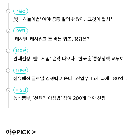
4분전
與 "'하늘이법' 여야 공동 발의 괜찮아…그것이 협치"
9분전
'캐시딜' 캐시워크 돈 버는 퀴즈, 정답은?
14분전
관세전쟁 '엔드게임' 윤곽 나오나…한국 新통상정책 교두보 활
용해야
17분전
섬유패션 글로벌 경쟁력 키운다…산업부 15개 과제 180억 지
원
18분전
농식품부, '천원의 아침밥' 참여 200개 대학 선정
아주PICK >