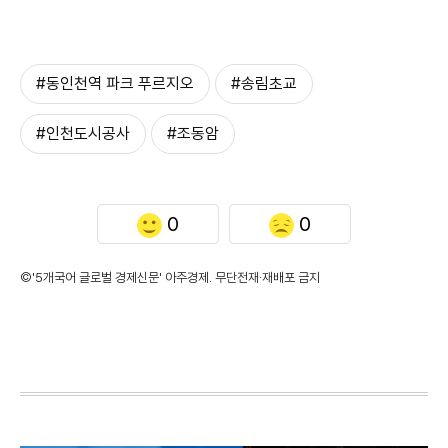
#동인천역 파크 푸르지오
#송림초교
#인천도시공사
#조동암
0
0
©'5개국어 글로벌 경제신문' 아주경제. 무단전재·재배포 금지