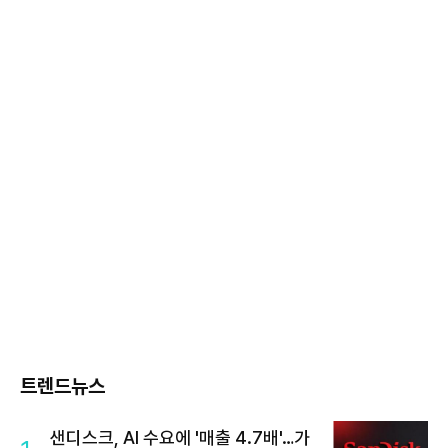
트렌드뉴스
샌디스크, AI 수요에 '매출 4.7배'…가