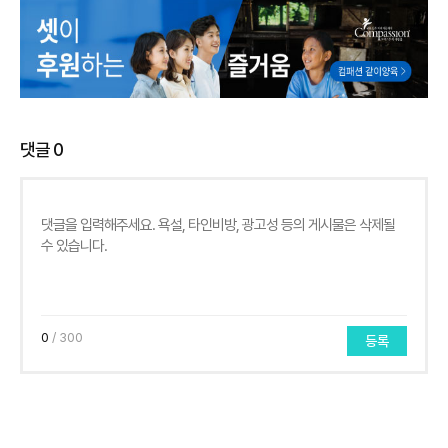
댓글
0
0
/ 300
등록