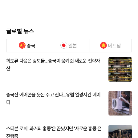
글로벌 뉴스
중국
일본
베트남
희토류 다음은 광모듈…중국이 움켜쥔 새로운 전략자
산
중국산 에어콘을 웃돈 주고 산다...유럽 열광시킨 메이
디
스티븐 로치 '과거의 홍콩'은 끝났지만 '새로운 홍콩'은
진행중