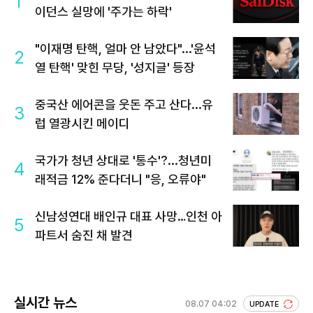
1
이던스 실망에 '주가는 하락'
"이재명 탄핵, 얼마 안 남았다"...'윤석
2
열 탄핵' 맞힌 무당, '성지글' 등장
중국산 에어콘을 웃돈 주고 산다...유
3
럽 열광시킨 메이디
국가가 청년 상대로 '통수'?...청년미
4
래적금 12% 준다더니 "응, 오류야"
신남성연대 배인규 대표 사망…인천 아
5
파트서 숨진 채 발견
실시간 뉴스
08.07 04:02
UPDATE