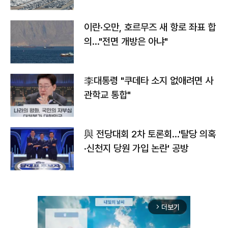
이란·오만, 호르무즈 새 항로 좌표 합
의…"전면 개방은 아냐"
李대통령 "쿠데타 소지 없애려면 사
관학교 통합"
與 전당대회 2차 토론회…'탈당 의혹
·신천지 당원 가입 논란' 공방
더보기
arrow_forward_ios