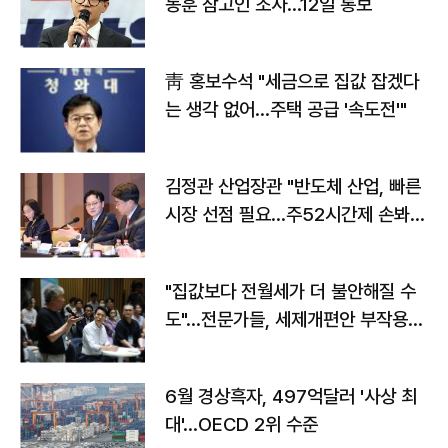
동훈 참고인 조사...12일 통보
靑 홍보수석 "세금으로 집값 잡겠다
는 생각 없어…주택 공급 '속도전'"
김정관 산업장관 "반도체 산업, 빠른
시장 선점 필요…주52시간제 손봐
야"
"집값보다 전월세가 더 불안해질 수
도"…전문가들, 세제개편안 부작용
우려
6월 경상흑자, 497억달러 '사상 최
대'…OECD 2위 수준