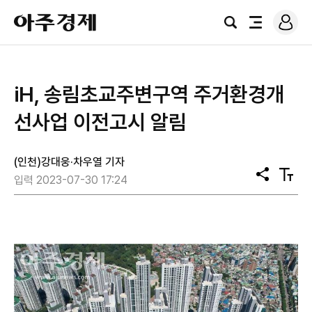
로
아
그
검
전
주
인
색
체
경
메
제
뉴
iH, 송림초교주변구역 주거환경개
선사업 이전고시 알림
(인천)강대웅·차우열 기자
공
텍
입력 2023-07-30 17:24
유
스
트
크
기