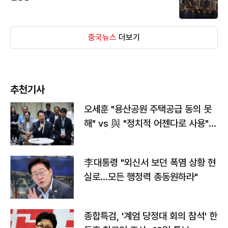
중국뉴스
더보기
추천기사
오세훈 "용산공원 주택공급 동의 못
해" vs 與 "정치적 어젠다로 사용"
맞불
李대통령 "외신서 보던 폭염 상황 현
실로…모든 행정력 총동원하라"
종합특검, '계엄 당정대 회의 참석' 한