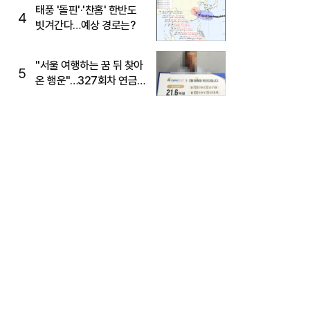
태풍 '돌핀'·'찬홈' 한반도
4
빗겨간다…예상 경로는?
"서울 여행하는 꿈 뒤 찾아
5
온 행운"…327회차 연금
복권720+ 당첨번호조회
주목