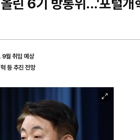
올린 6기 방통위...'포털개혁
. 9월 취임 예상
개혁 등 추진 전망
이
미
지
확
대