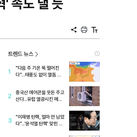
' 속도 낼 듯
공
프
텍
유
린
스
트
트
크
기
트렌드 뉴스
"다음 주 기온 뚝 떨어진
1
다"…태풍도 없이 열돔 박
살 낸 '이것'
중국산 에어콘을 웃돈 주고
2
산다...유럽 열광시킨 메이
디
"이재명 탄핵, 얼마 안 남았
3
다"...'윤석열 탄핵' 맞힌 무
당, '성지글' 등장