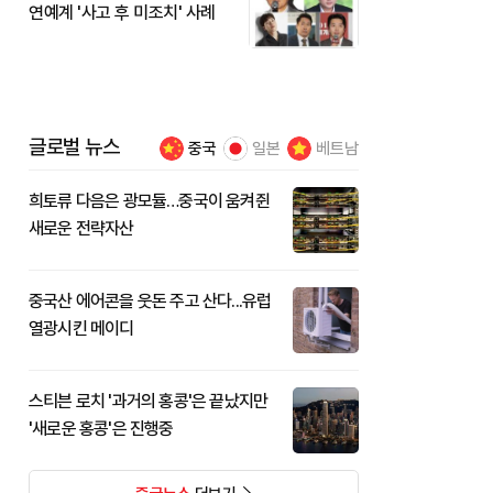
연예계 '사고 후 미조치' 사례
글로벌 뉴스
중국
일본
베트남
희토류 다음은 광모듈…중국이 움켜쥔
새로운 전략자산
중국산 에어콘을 웃돈 주고 산다...유럽
열광시킨 메이디
스티븐 로치 '과거의 홍콩'은 끝났지만
'새로운 홍콩'은 진행중