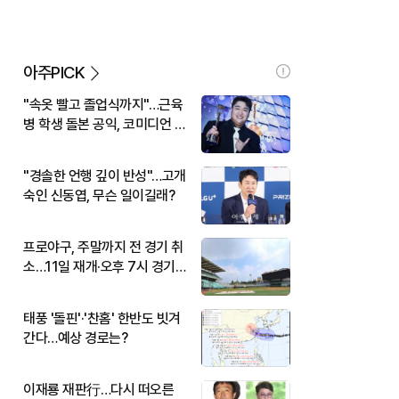
아주PICK
"속옷 빨고 졸업식까지"…근육
병 학생 돌본 공익, 코미디언 김
규원이었다
"경솔한 언행 깊이 반성"…고개
숙인 신동엽, 무슨 일이길래?
프로야구, 주말까지 전 경기 취
소…11일 재개·오후 7시 경기
시작
태풍 '돌핀'·'찬홈' 한반도 빗겨
간다…예상 경로는?
이재룡 재판行…다시 떠오른