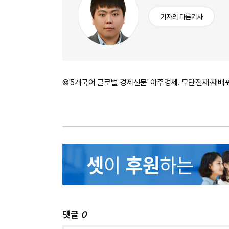
기자의 다른기사
©'5개국어 글로벌 경제신문' 아주경제. 무단전재·재배
댓글
0