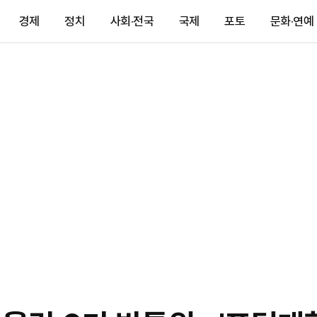
경제
정치
사회·전국
국제
포토
문화·연예