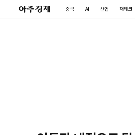
아
중국
AI
산업
재테크
주
경
제