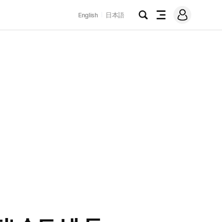
로
English
日本語
그
검
전
인
색
체
메
뉴