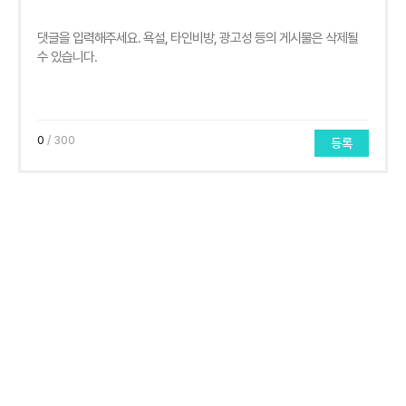
0
/ 300
등록