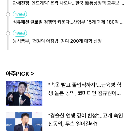
관세전쟁 '엔드게임' 윤곽 나오나…한국 新통상정책 교두보 활
용해야
17분전
섬유패션 글로벌 경쟁력 키운다…산업부 15개 과제 180억 지
원
18분전
농식품부, '천원의 아침밥' 참여 200개 대학 선정
아주PICK >
"속옷 빨고 졸업식까지"…근육병 학
생 돌본 공익, 코미디언 김규원이었
다
"경솔한 언행 깊이 반성"…고개 숙인
신동엽, 무슨 일이길래?