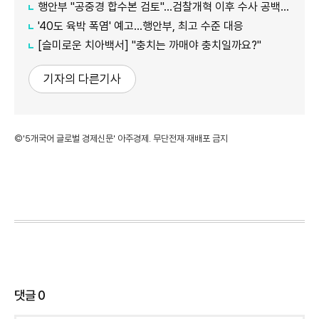
행안부 "공중경 합수본 검토"…검찰개혁 이후 수사 공백 대응 나서
'40도 육박 폭염' 예고…행안부, 최고 수준 대응
[슬미로운 치아백서] "충치는 까매야 충치일까요?"
기자의 다른기사
©'5개국어 글로벌 경제신문' 아주경제. 무단전재·재배포 금지
댓글
0