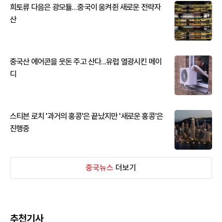
희토류 다음은 광모듈…중국이 움켜쥔 새로운 전략자
산
중국산 에어콘을 웃돈 주고 산다...유럽 열광시킨 메이
디
스티븐 로치 '과거의 홍콩'은 끝났지만 '새로운 홍콩'은
진행중
중국뉴스
더보기
추천기사