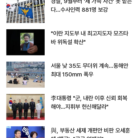
경찰, 9월부터 '제 가족 사건' 못 맡는
다…수사인력 881명 보강
"이란 지도부 내 최고지도자 모즈타
바 위독설 확산"
서울 낮 35도 무더위 계속…동해안
최대 150㎜ 폭우
李대통령 "군, 내란 이후 신뢰 회복
해야…지휘부 헌신해달라"
與, 부동산 세제 개편안 비판 오세훈