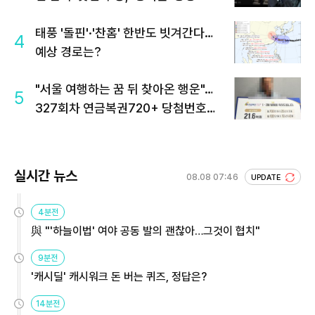
태풍 '돌핀'·'찬홈' 한반도 빗겨간다…
4
예상 경로는?
"서울 여행하는 꿈 뒤 찾아온 행운"…
5
327회차 연금복권720+ 당첨번호조
회 주목
실시간 뉴스
08.08 07:46
UPDATE
4분전
與 "'하늘이법' 여야 공동 발의 괜찮아…그것이 협치"
9분전
'캐시딜' 캐시워크 돈 버는 퀴즈, 정답은?
14분전