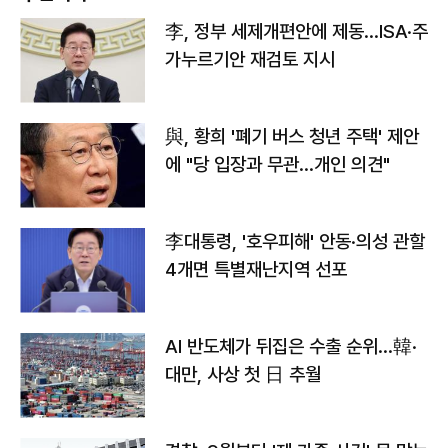
李, 정부 세제개편안에 제동…ISA·주
가누르기안 재검토 지시
與, 황희 '폐기 버스 청년 주택' 제안
에 "당 입장과 무관…개인 의견"
李대통령, '호우피해' 안동·의성 관할
4개면 특별재난지역 선포
AI 반도체가 뒤집은 수출 순위…韓·
대만, 사상 첫 日 추월