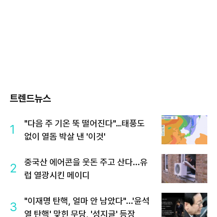
트렌드뉴스
"다음 주 기온 뚝 떨어진다"…태풍도
1
없이 열돔 박살 낸 '이것'
중국산 에어콘을 웃돈 주고 산다...유
2
럽 열광시킨 메이디
"이재명 탄핵, 얼마 안 남았다"...'윤석
3
열 탄핵' 맞힌 무당, '성지글' 등장