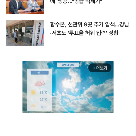
에 '맹공'…"공급 억제기"
합수본, 선관위 9곳 추가 압색…강남
·서초도 '투표율 허위 입력' 정황
더보기
arrow_forward_ios
Unmute