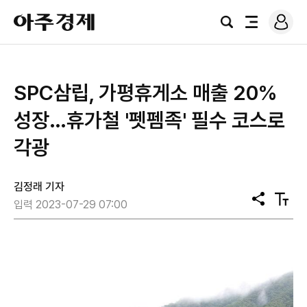
로
아
그
검
전
주
인
색
체
경
메
제
뉴
SPC삼립, 가평휴게소 매출 20%
성장…휴가철 '펫펨족' 필수 코스로
각광
김정래 기자
공
텍
입력 2023-07-29 07:00
유
스
트
크
기