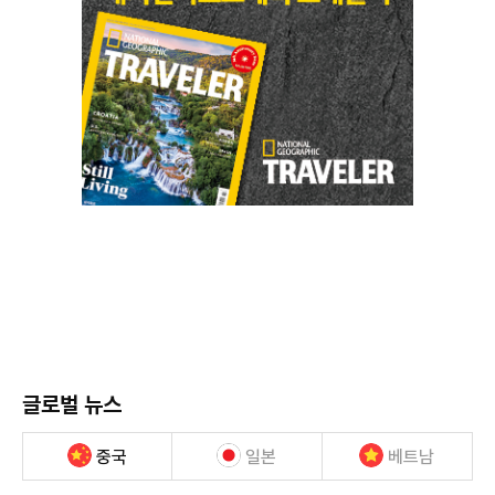
글로벌 뉴스
중국
일본
베트남