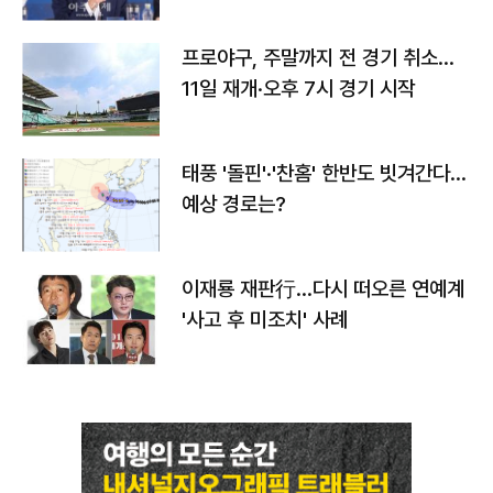
프로야구, 주말까지 전 경기 취소…
11일 재개·오후 7시 경기 시작
태풍 '돌핀'·'찬홈' 한반도 빗겨간다…
예상 경로는?
이재룡 재판行…다시 떠오른 연예계
'사고 후 미조치' 사례