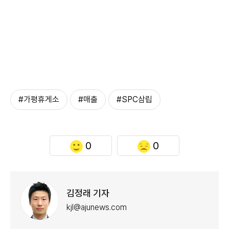
#가평휴게소
#매출
#SPC삼립
0
0
김정래 기자
kjl@ajunews.com