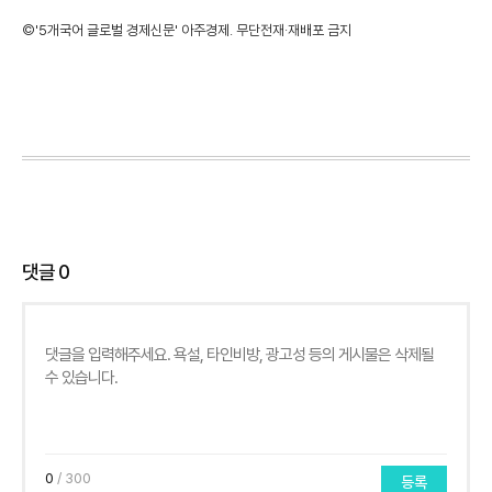
©'5개국어 글로벌 경제신문' 아주경제. 무단전재·재배포 금지
댓글
0
0
/ 300
등록