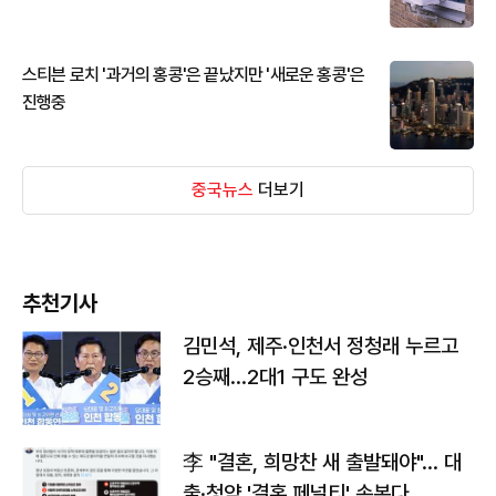
스티븐 로치 '과거의 홍콩'은 끝났지만 '새로운 홍콩'은
진행중
중국뉴스
더보기
추천기사
김민석, 제주·인천서 정청래 누르고
2승째…2대1 구도 완성
李 "결혼, 희망찬 새 출발돼야"… 대
출·청약 '결혼 페널티' 손본다