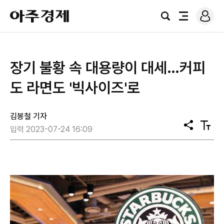
로
아
그
검
전
주
인
색
체
경
메
제
뉴
장기 불황 속 대용량이 대세…커피
도 라면도 '빅사이즈'로
김봉철 기자
공
텍
입력 2023-07-24 16:09
유
스
트
크
기