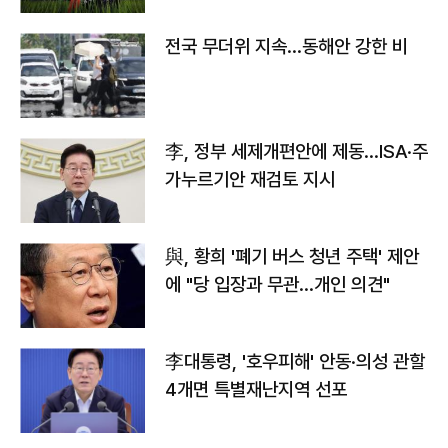
전국 무더위 지속…동해안 강한 비
李, 정부 세제개편안에 제동…ISA·주
가누르기안 재검토 지시
與, 황희 '폐기 버스 청년 주택' 제안
에 "당 입장과 무관…개인 의견"
李대통령, '호우피해' 안동·의성 관할
4개면 특별재난지역 선포