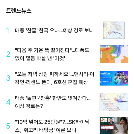
트렌드뉴스
1
태풍 '찬홈' 한국 오나…예상 경로 보니
"다음 주 기온 뚝 떨어진다"…태풍도
2
없이 열돔 박살 낸 '이것'
"오늘 저녁 상암 피하세요"…맨시티·이
3
강인·리센느 뜬다, 6호선 혼잡 예상
태풍 '돌핀'·'찬홈' 한반도 빗겨간다…
4
예상 경로는?
"10억 넣어도 25만원"?…SK하이닉
5
스, '쥐꼬리 배당금' 여론 보니