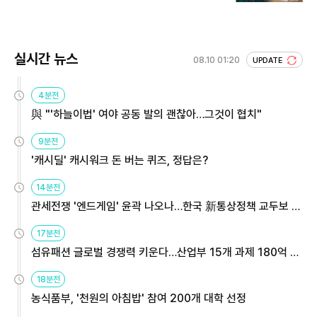
실시간 뉴스
08.10 01:20
UPDATE
4분전
與 "'하늘이법' 여야 공동 발의 괜찮아…그것이 협치"
9분전
'캐시딜' 캐시워크 돈 버는 퀴즈, 정답은?
14분전
관세전쟁 '엔드게임' 윤곽 나오나…한국 新통상정책 교두보 활
용해야
17분전
섬유패션 글로벌 경쟁력 키운다…산업부 15개 과제 180억 지
원
18분전
농식품부, '천원의 아침밥' 참여 200개 대학 선정