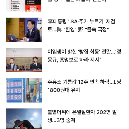
李대통령 'ISA·주가 누르기' 재검
토…與 "환영" 野 "졸속 국정"
이임생이 밝힌 '빵집 회동' 전말…"정
몽규, 홍명보로 하라 지시"
주유소 기름값 12주 연속 하락…L당
1800원대 유지
불볕더위에 온열질환자 202명 발
생…3명 숨져