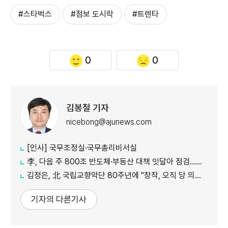
#스타벅스
#점보 도시락
#트렌타
0
0
김봉철 기자
nicebong@ajunews.com
[인사] 국무조정실·국무총리비서실
李, 다음 주 800조 반도체·부동산 대책 잇달아 점검…어떤 얘기 오갈까
김정은, 北 국립교향악단 80주년에 "창작, 오직 당 의도대로 진행"
기자의 다른기사