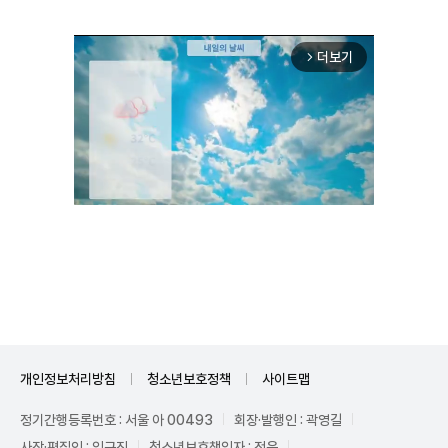
더보기
arrow_forward_ios
Mute
개인정보처리방침
청소년보호정책
사이트맵
정기간행등록번호 : 서울 아 00493
회장·발행인 : 곽영길
사장·편집인 : 임규진
청소년보호책임자 : 전운