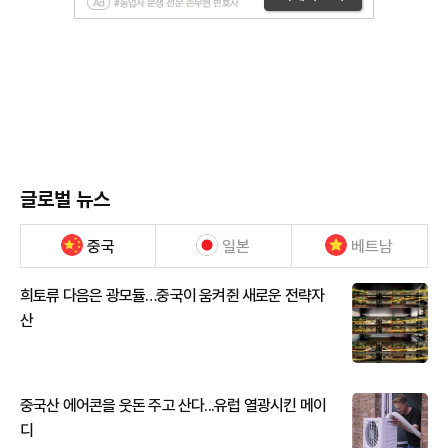
글로벌 뉴스
중국
일본
베트남
희토류 다음은 광모듈…중국이 움켜쥔 새로운 전략자
산
중국산 에어콘을 웃돈 주고 산다...유럽 열광시킨 메이
디