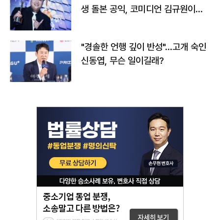
생 돌본 공익, 코미디언 김규원이었
다
"경솔한 언행 깊이 반성"…고개 숙인
신동엽, 무슨 일이길래?