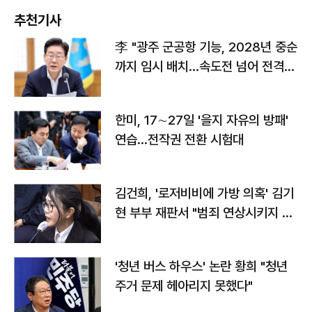
추천기사
李 "광주 군공항 기능, 2028년 중순
까지 임시 배치…속도전 넘어 전격
전"
한미, 17∼27일 '을지 자유의 방패'
연습…전작권 전환 시험대
김건희, '로저비비에 가방 의혹' 김기
현 부부 재판서 "범죄 연상시키지 말
라"
'청년 버스 하우스' 논란 황희 "청년
주거 문제 헤아리지 못했다"