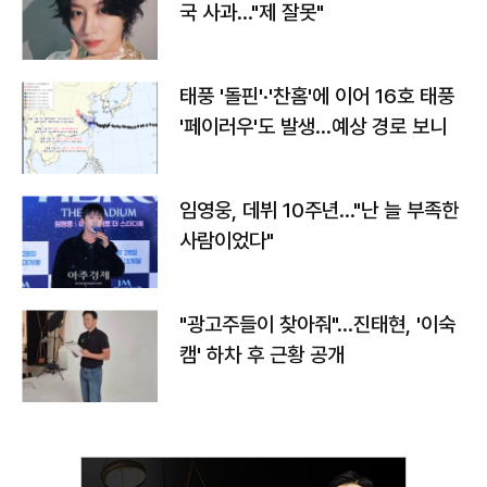
국 사과…"제 잘못"
태풍 '돌핀'·'찬홈'에 이어 16호 태풍
'페이러우'도 발생…예상 경로 보니
임영웅, 데뷔 10주년…"난 늘 부족한
사람이었다"
"광고주들이 찾아줘"…진태현, '이숙
캠' 하차 후 근황 공개