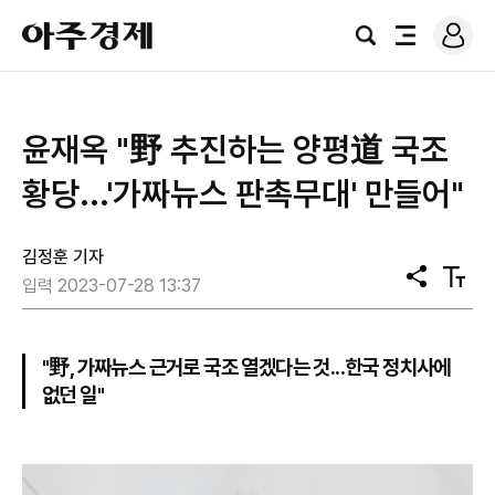
로
아
그
검
전
주
인
색
체
경
메
제
뉴
​윤재옥 "野 추진하는 양평道 국조
황당...'가짜뉴스 판촉무대' 만들어"
김정훈 기자
공
텍
입력 2023-07-28 13:37
유
스
트
크
기
"野, 가짜뉴스 근거로 국조 열겠다는 것...한국 정치사에
없던 일"