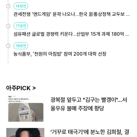
14분전
관세전쟁 '엔드게임' 윤곽 나오나…한국 新통상정책 교두보 활
용해야
17분전
섬유패션 글로벌 경쟁력 키운다…산업부 15개 과제 180억 지
원
18분전
농식품부, '천원의 아침밥' 참여 200개 대학 선정
아주PICK >
광복절 앞두고 "김구는 빨갱이"…서
울우유 불매 주장에 황당
'거꾸로 태극기'에 분노한 김희철, 결