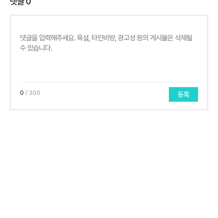
댓글
0
0
/ 300
등록