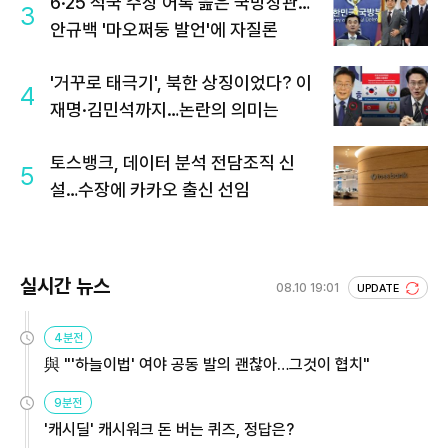
6·25 적국 수장 어록 읊은 국방장관…
3
안규백 '마오쩌둥 발언'에 자질론
'거꾸로 태극기', 북한 상징이었다? 이
4
재명·김민석까지…논란의 의미는
토스뱅크, 데이터 분석 전담조직 신
5
설…수장에 카카오 출신 선임
실시간 뉴스
08.10 19:01
UPDATE
4분전
與 "'하늘이법' 여야 공동 발의 괜찮아…그것이 협치"
9분전
'캐시딜' 캐시워크 돈 버는 퀴즈, 정답은?