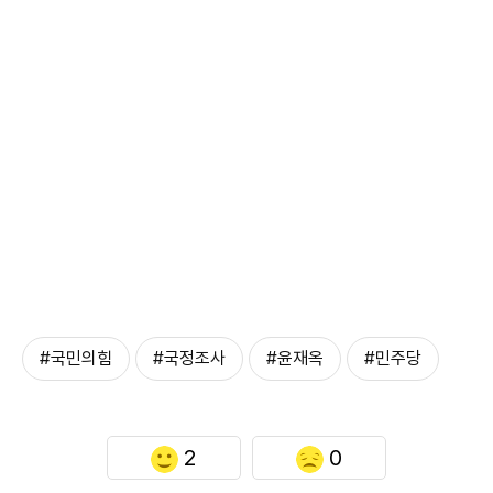
#국민의힘
#국정조사
#윤재옥
#민주당
2
0