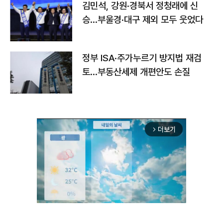
김민석, 강원·경북서 정청래에 신
승…부울경·대구 제외 모두 웃었다
정부 ISA·주가누르기 방지법 재검
토…부동산세제 개편안도 손질
더보기
arrow_forward_ios