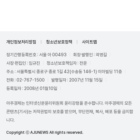
Unmute
개인정보처리방침
청소년보호정책
사이트맵
정기간행등록번호 : 서울 아 00493
회장·발행인 : 곽영길
사장·편집인 : 임규진
청소년보호책임자 : 전운
주소 : 서울특별시 종로구 종로 1길 42(수송동 146-1) 이마빌딩 11층
전화 : 02-767-1500
발행일자 : 2007년 11월 15일
등록일자 : 2008년 01월10일
아주경제는 인터넷신문윤리위원회 윤리강령을 준수합니다. 아주경제의 모든
콘텐츠(기사)는 저작권법의 보호를 받으며, 무단전재, 복사, 배포 등을 금지합
니다.
Copyright ⓒ AJUNEWS All rights reserved.