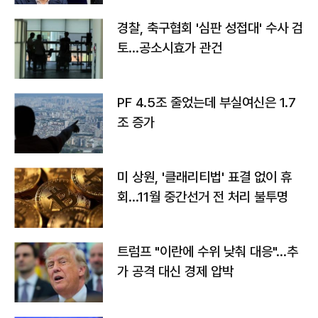
경찰, 축구협회 '심판 성접대' 수사 검
토…공소시효가 관건
PF 4.5조 줄었는데 부실여신은 1.7
조 증가
미 상원, '클래리티법' 표결 없이 휴
회…11월 중간선거 전 처리 불투명
트럼프 "이란에 수위 낮춰 대응"…추
가 공격 대신 경제 압박