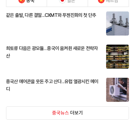
중국
일본
베트남
같은 출발, 다른 결말...CXMT와 푸젠진화의 첫 단추
희토류 다음은 광모듈…중국이 움켜쥔 새로운 전략자
산
중국산 에어콘을 웃돈 주고 산다...유럽 열광시킨 메이
디
중국뉴스
더보기