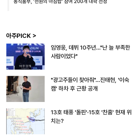
농식품부, '천원의 아침밥' 참여 200개 대학 선정
아주PICK >
임영웅, 데뷔 10주년…"난 늘 부족한
사람이었다"
"광고주들이 찾아줘"…진태현, '이숙
캠' 하차 후 근황 공개
13호 태풍 '돌핀'·15호 '찬홈' 현재 위
치는?