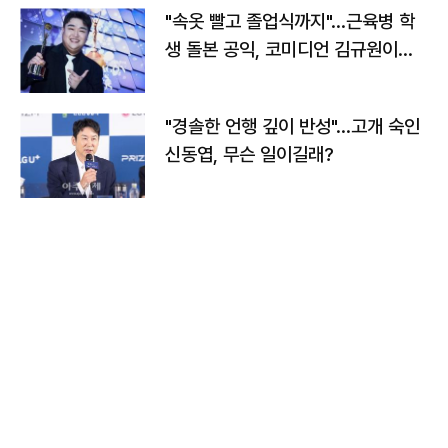
"속옷 빨고 졸업식까지"…근육병 학
생 돌본 공익, 코미디언 김규원이었
다
"경솔한 언행 깊이 반성"…고개 숙인
신동엽, 무슨 일이길래?