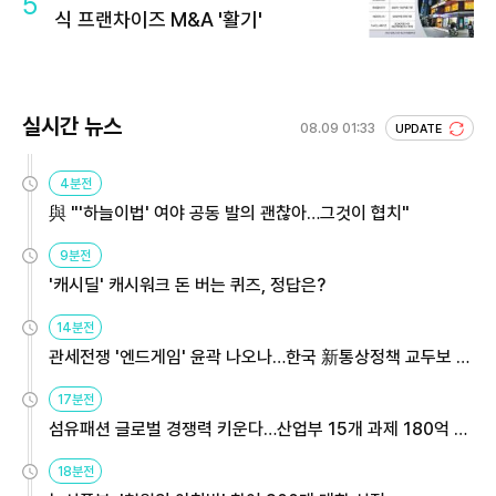
5
식 프랜차이즈 M&A '활기'
실시간 뉴스
08.09 01:33
UPDATE
4분전
與 "'하늘이법' 여야 공동 발의 괜찮아…그것이 협치"
9분전
'캐시딜' 캐시워크 돈 버는 퀴즈, 정답은?
14분전
관세전쟁 '엔드게임' 윤곽 나오나…한국 新통상정책 교두보 활
용해야
17분전
섬유패션 글로벌 경쟁력 키운다…산업부 15개 과제 180억 지
원
18분전