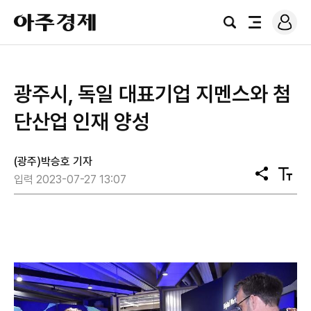
로
아
그
검
전
주
인
색
체
경
메
제
뉴
광주시, 독일 대표기업 지멘스와 첨
단산업 인재 양성
(광주)박승호 기자
공
텍
입력 2023-07-27 13:07
유
스
트
크
기