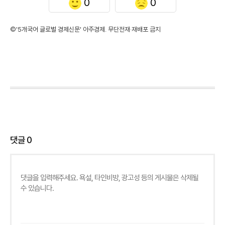
0
0
©'5개국어 글로벌 경제신문' 아주경제. 무단전재·재배포 금지
댓글
0