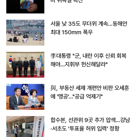
바 위독설 확산"
서울 낮 35도 무더위 계속…동해안
최대 150㎜ 폭우
李대통령 "군, 내란 이후 신뢰 회복
해야…지휘부 헌신해달라"
與, 부동산 세제 개편안 비판 오세훈
에 '맹공'…"공급 억제기"
합수본, 선관위 9곳 추가 압색…강남
·서초도 '투표율 허위 입력' 정황