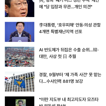
與, 황희 '폐기 버스 청년 주택' 제안
에 "당 입장과 무관…개인 의견"
李대통령, '호우피해' 안동·의성 관할
4개면 특별재난지역 선포
AI 반도체가 뒤집은 수출 순위…韓·
대만, 사상 첫 日 추월
경찰, 9월부터 '제 가족 사건' 못 맡는
다…수사인력 881명 보강
"이란 지도부 내 최고지도자 모즈타