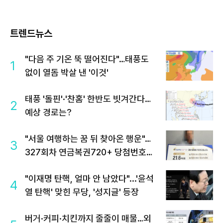
트렌드뉴스
"다음 주 기온 뚝 떨어진다"…태풍도
1
없이 열돔 박살 낸 '이것'
태풍 '돌핀'·'찬홈' 한반도 빗겨간다…
2
예상 경로는?
"서울 여행하는 꿈 뒤 찾아온 행운"…
3
327회차 연금복권720+ 당첨번호조
회 주목
"이재명 탄핵, 얼마 안 남았다"...'윤석
4
열 탄핵' 맞힌 무당, '성지글' 등장
버거·커피·치킨까지 줄줄이 매물…외