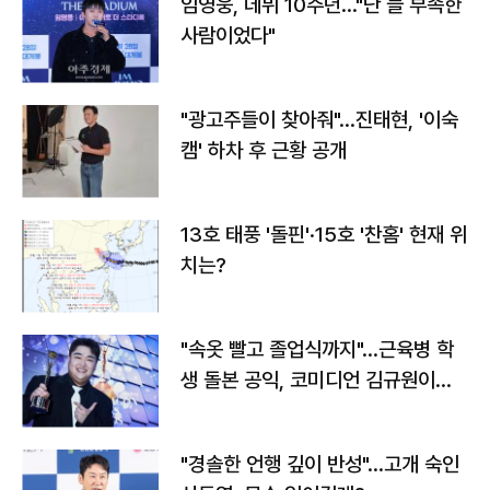
임영웅, 데뷔 10주년…"난 늘 부족한
사람이었다"
"광고주들이 찾아줘"…진태현, '이숙
캠' 하차 후 근황 공개
13호 태풍 '돌핀'·15호 '찬홈' 현재 위
치는?
"속옷 빨고 졸업식까지"…근육병 학
생 돌본 공익, 코미디언 김규원이었
다
"경솔한 언행 깊이 반성"…고개 숙인