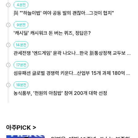
4분전
與 "'하늘이법' 여야 공동 발의 괜찮아…그것이 협치"
9분전
'캐시딜' 캐시워크 돈 버는 퀴즈, 정답은?
14분전
관세전쟁 '엔드게임' 윤곽 나오나…한국 新통상정책 교두보 활
용해야
17분전
섬유패션 글로벌 경쟁력 키운다…산업부 15개 과제 180억 지
원
18분전
농식품부, '천원의 아침밥' 참여 200개 대학 선정
아주PICK >