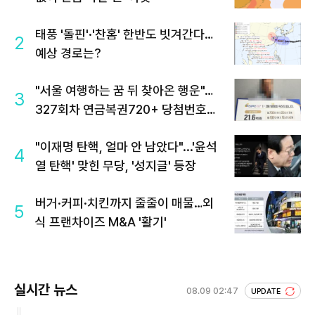
태풍 '돌핀'·'찬홈' 한반도 빗겨간다…
2
예상 경로는?
"서울 여행하는 꿈 뒤 찾아온 행운"…
3
327회차 연금복권720+ 당첨번호조
회 주목
"이재명 탄핵, 얼마 안 남았다"...'윤석
4
열 탄핵' 맞힌 무당, '성지글' 등장
버거·커피·치킨까지 줄줄이 매물…외
5
식 프랜차이즈 M&A '활기'
실시간 뉴스
08.09 02:47
UPDATE