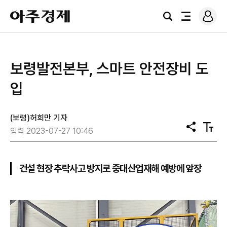
로
아
그
검
전
주
인
색
체
경
메
제
뉴
보령발전본부, 스마트 안전장비 도
입
(보령)허희만 기자
공
텍
입력 2023-07-27 10:46
유
스
트
크
기
건설 현장 추락사고 방지로 중대산업재해 예방에 앞장