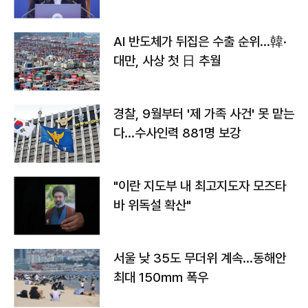
AI 반도체가 뒤집은 수출 순위…韓·
대만, 사상 첫 日 추월
경찰, 9월부터 '제 가족 사건' 못 맡는
다…수사인력 881명 보강
"이란 지도부 내 최고지도자 모즈타
바 위독설 확산"
서울 낮 35도 무더위 계속…동해안
최대 150㎜ 폭우