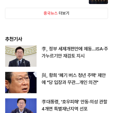
중국뉴스
더보기
추천기사
李, 정부 세제개편안에 제동…ISA·주
가누르기안 재검토 지시
與, 황희 '폐기 버스 청년 주택' 제안
에 "당 입장과 무관…개인 의견"
李대통령, '호우피해' 안동·의성 관할
4개면 특별재난지역 선포