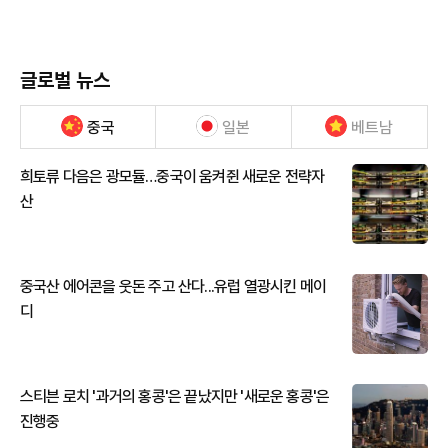
글로벌 뉴스
중국
일본
베트남
희토류 다음은 광모듈…중국이 움켜쥔 새로운 전략자
산
중국산 에어콘을 웃돈 주고 산다...유럽 열광시킨 메이
디
스티븐 로치 '과거의 홍콩'은 끝났지만 '새로운 홍콩'은
진행중