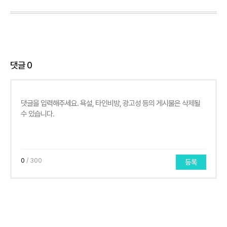
댓글
0
0
/ 300
등록