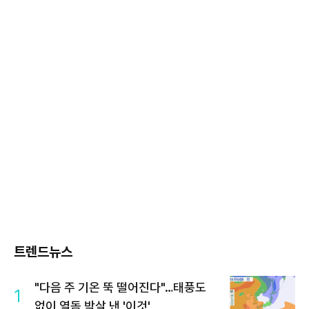
트렌드뉴스
"다음 주 기온 뚝 떨어진다"…태풍도
1
없이 열돔 박살 낸 '이것'