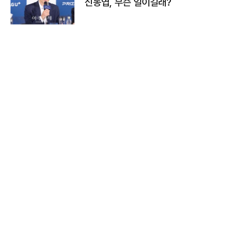
신동엽, 무슨 일이길래?