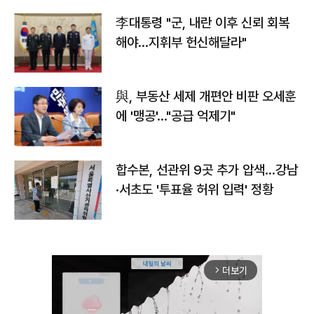
李대통령 "군, 내란 이후 신뢰 회복
해야…지휘부 헌신해달라"
與, 부동산 세제 개편안 비판 오세훈
에 '맹공'…"공급 억제기"
합수본, 선관위 9곳 추가 압색…강남
·서초도 '투표율 허위 입력' 정황
더보기
arrow_forward_ios