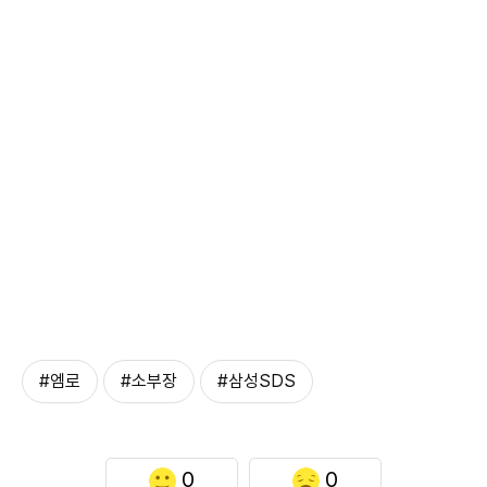
#엠로
#소부장
#삼성SDS
0
0