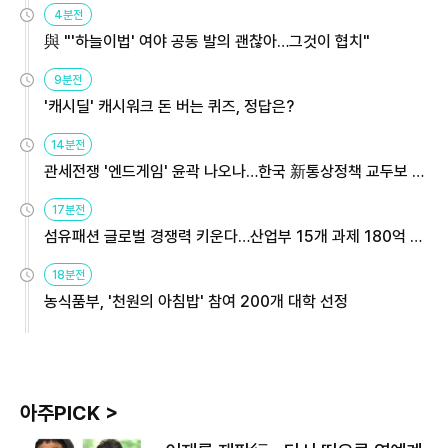
4분전
與 "'하늘이법' 여야 공동 발의 괜찮아…그것이 협치"
9분전
'캐시딜' 캐시워크 돈 버는 퀴즈, 정답은?
14분전
관세전쟁 '엔드게임' 윤곽 나오나…한국 新통상정책 교두보 활
용해야
17분전
섬유패션 글로벌 경쟁력 키운다…산업부 15개 과제 180억 지
원
18분전
농식품부, '천원의 아침밥' 참여 200개 대학 선정
아주PICK >