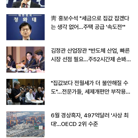
靑 홍보수석 "세금으로 집값 잡겠다
는 생각 없어…주택 공급 '속도전'"
김정관 산업장관 "반도체 산업, 빠른
시장 선점 필요…주52시간제 손봐
야"
"집값보다 전월세가 더 불안해질 수
도"…전문가들, 세제개편안 부작용
우려
6월 경상흑자, 497억달러 '사상 최
대'…OECD 2위 수준