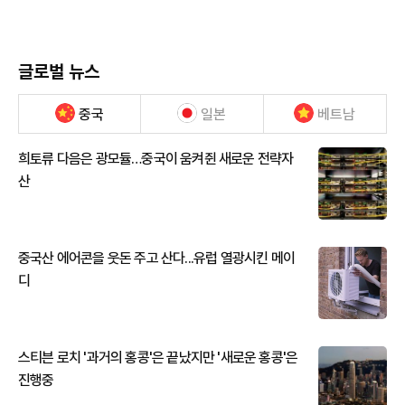
글로벌 뉴스
중국
일본
베트남
희토류 다음은 광모듈…중국이 움켜쥔 새로운 전략자
산
중국산 에어콘을 웃돈 주고 산다...유럽 열광시킨 메이
디
스티븐 로치 '과거의 홍콩'은 끝났지만 '새로운 홍콩'은
진행중