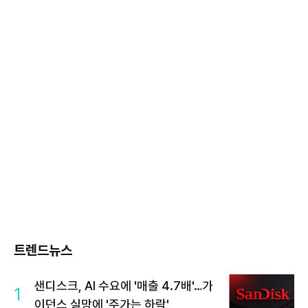
트렌드뉴스
샌디스크, AI 수요에 '매출 4.7배'…가
1
이던스 실망에 '주가는 하락'