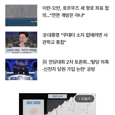
이란·오만, 호르무즈 새 항로 좌표 합
의…"전면 개방은 아냐"
李대통령 "쿠데타 소지 없애려면 사
관학교 통합"
與 전당대회 2차 토론회…'탈당 의혹
·신천지 당원 가입 논란' 공방
더보기
arrow_forward_ios