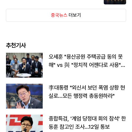
중국뉴스
더보기
추천기사
오세훈 "용산공원 주택공급 동의 못
해" vs 與 "정치적 어젠다로 사용"
맞불
李대통령 "외신서 보던 폭염 상황 현
실로…모든 행정력 총동원하라"
종합특검, '계엄 당정대 회의 참석' 한
동훈 참고인 조사...12일 통보