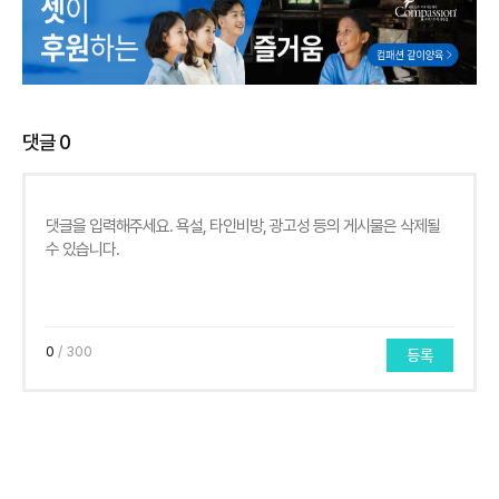
댓글
0
0
/ 300
등록