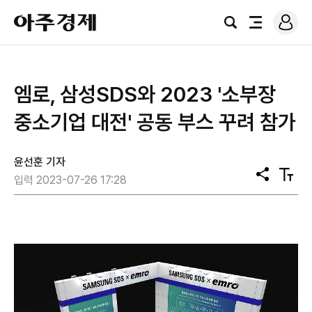
로
아
그
검
전
주
인
색
체
경
메
제
뉴
엠로, 삼성SDS와 2023 '소부장
중소기업 대전' 공동 부스 꾸려 참가
윤선훈 기자
공
텍
입력 2023-07-26 17:28
유
스
트
크
기