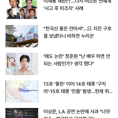
이재룡 재판行…다시 떠오른 연예계
'사고 후 미조치' 사례
"한국산 물은 안마셔"…日 지진 구호
품 보냈더니 비하한 누리꾼
'태도 논란' 정준원 "난 배우 하면 안
되는 사람인가? 생각 했다"
13호 '돌핀' 이어 14호 태풍 '구지
라'·15호 태풍 '찬홈' 발생…현재 위
치와 이동경로는?
이상준, LA 공연 논란에 사과 "너무