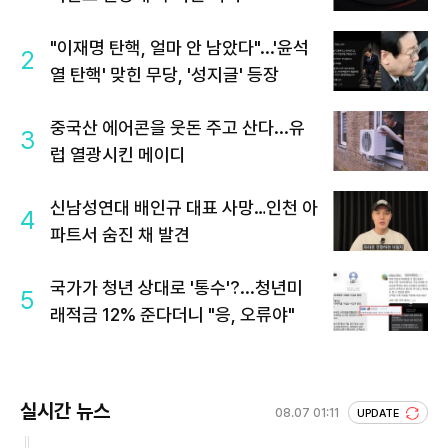
"이재명 탄핵, 얼마 안 남았다"...'윤석
2
열 탄핵' 맞힌 무당, '성지글' 등장
중국산 에어콘을 웃돈 주고 산다...유
3
럽 열광시킨 메이디
신남성연대 배인규 대표 사망…인천 아
4
파트서 숨진 채 발견
국가가 청년 상대로 '통수'?...청년미
5
래적금 12% 준다더니 "응, 오류야"
실시간 뉴스
08.07 01:11
UPDATE