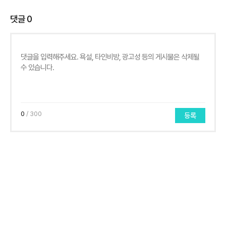
댓글
0
0
/ 300
등록