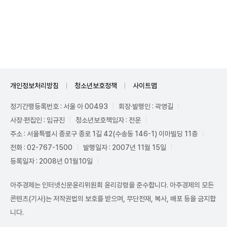
Mute
개인정보처리방침
청소년보호정책
사이트맵
정기간행등록번호 : 서울 아 00493
회장·발행인 : 곽영길
사장·편집인 : 임규진
청소년보호책임자 : 전운
주소 : 서울특별시 종로구 종로 1길 42(수송동 146-1) 이마빌딩 11층
전화 : 02-767-1500
발행일자 : 2007년 11월 15일
등록일자 : 2008년 01월10일
아주경제는 인터넷신문윤리위원회 윤리강령을 준수합니다. 아주경제의 모든
콘텐츠(기사)는 저작권법의 보호를 받으며, 무단전재, 복사, 배포 등을 금지합
니다.