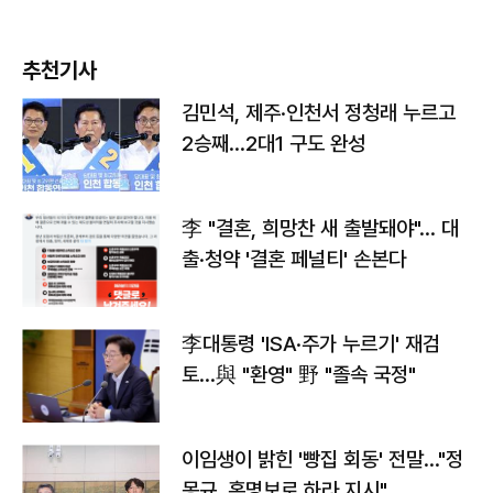
추천기사
김민석, 제주·인천서 정청래 누르고
2승째…2대1 구도 완성
李 "결혼, 희망찬 새 출발돼야"… 대
출·청약 '결혼 페널티' 손본다
李대통령 'ISA·주가 누르기' 재검
토…與 "환영" 野 "졸속 국정"
이임생이 밝힌 '빵집 회동' 전말…"정
몽규, 홍명보로 하라 지시"