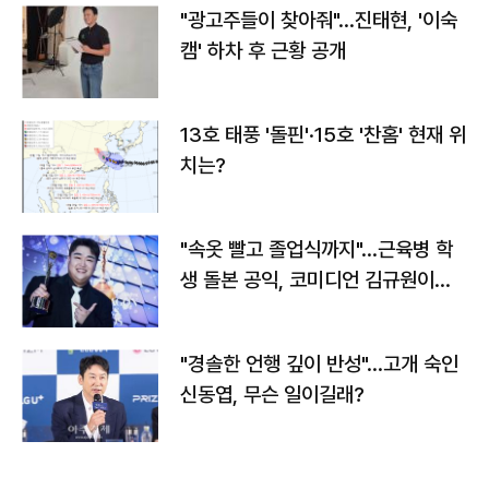
"광고주들이 찾아줘"…진태현, '이숙
캠' 하차 후 근황 공개
13호 태풍 '돌핀'·15호 '찬홈' 현재 위
치는?
"속옷 빨고 졸업식까지"…근육병 학
생 돌본 공익, 코미디언 김규원이었
다
"경솔한 언행 깊이 반성"…고개 숙인
신동엽, 무슨 일이길래?