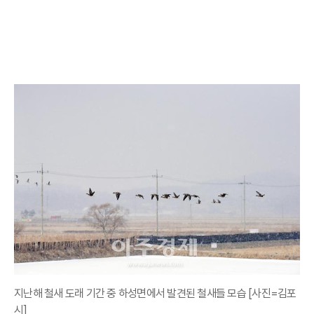
지난해 철새 도래 기간 중 하성면에서 발견된 철새들 모습 [사진=김포
시]