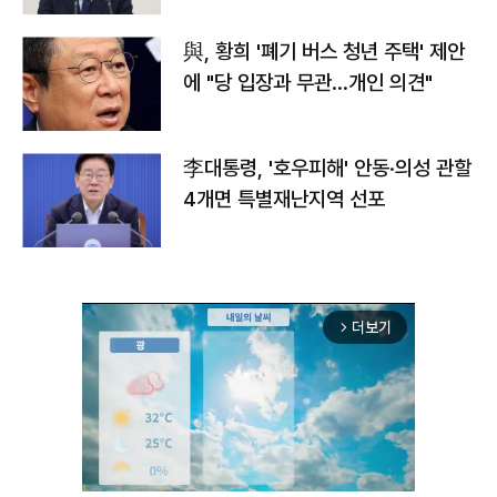
與, 황희 '폐기 버스 청년 주택' 제안
에 "당 입장과 무관…개인 의견"
李대통령, '호우피해' 안동·의성 관할
4개면 특별재난지역 선포
더보기
arrow_forward_ios