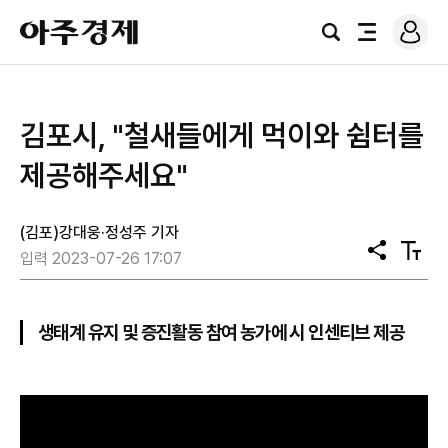
로
아
그
검
전
주
인
색
체
경
메
제
뉴
김포시, "철새들에게 먹이와 쉼터를
제공해주세요"
(김포)강대웅·정성주 기자
공
텍
입력 2023-07-26 17:07
유
스
트
크
기
생태계 유지 및 증진활동 참여 농가에 시 인센티브 제공