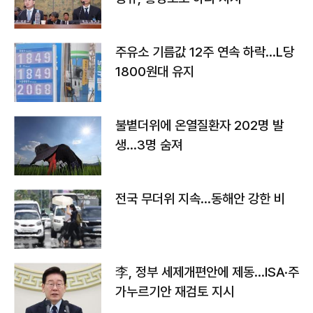
주유소 기름값 12주 연속 하락…L당
1800원대 유지
불볕더위에 온열질환자 202명 발
생…3명 숨져
전국 무더위 지속…동해안 강한 비
李, 정부 세제개편안에 제동…ISA·주
가누르기안 재검토 지시