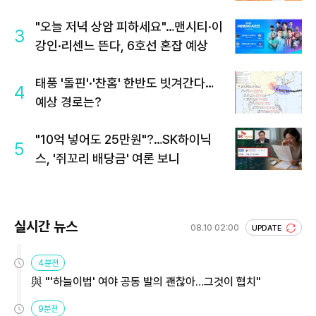
"오늘 저녁 상암 피하세요"…맨시티·이
3
강인·리센느 뜬다, 6호선 혼잡 예상
태풍 '돌핀'·'찬홈' 한반도 빗겨간다…
4
예상 경로는?
"10억 넣어도 25만원"?…SK하이닉
5
스, '쥐꼬리 배당금' 여론 보니
실시간 뉴스
08.10 02:00
UPDATE
4분전
與 "'하늘이법' 여야 공동 발의 괜찮아…그것이 협치"
9분전