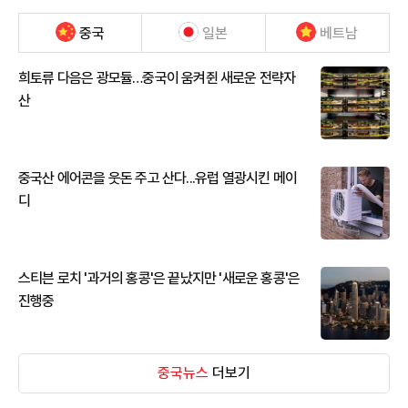
중국
일본
베트남
희토류 다음은 광모듈…중국이 움켜쥔 새로운 전략자
산
중국산 에어콘을 웃돈 주고 산다...유럽 열광시킨 메이
디
스티븐 로치 '과거의 홍콩'은 끝났지만 '새로운 홍콩'은
진행중
중국뉴스
더보기