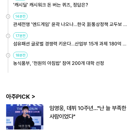
'캐시딜' 캐시워크 돈 버는 퀴즈, 정답은?
14분전
관세전쟁 '엔드게임' 윤곽 나오나…한국 新통상정책 교두보 활
용해야
17분전
섬유패션 글로벌 경쟁력 키운다…산업부 15개 과제 180억 지
원
18분전
농식품부, '천원의 아침밥' 참여 200개 대학 선정
아주PICK >
임영웅, 데뷔 10주년…"난 늘 부족한
사람이었다"