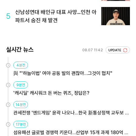
공략"
신남성연대 배인규 대표 사망…인천 아
5
파트서 숨진 채 발견
실시간 뉴스
08.07 11:42
UPDATE
4분전
與 "'하늘이법' 여야 공동 발의 괜찮아…그것이 협치"
9분전
'캐시딜' 캐시워크 돈 버는 퀴즈, 정답은?
14분전
관세전쟁 '엔드게임' 윤곽 나오나…한국 新통상정책 교두보 활
용해야
17분전
섬유패션 글로벌 경쟁력 키운다…산업부 15개 과제 180억 지