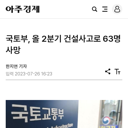
로
아
그
검
전
주
인
색
체
경
메
제
뉴
국토부, 올 2분기 건설사고로 63명
사망
한지연 기자
공
텍
입력 2023-07-26 16:23
유
스
트
크
기