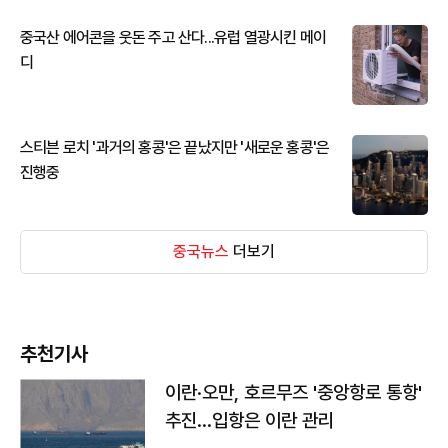
중국산 에어콘을 웃돈 주고 산다...유럽 열광시킨 메이
디
스티븐 로치 '과거의 홍콩'은 끝났지만 '새로운 홍콩'은
진행중
중국뉴스
더보기
추천기사
이란·오만, 호르무즈 '중앙항로 통항'
추진…입항은 이란 관리