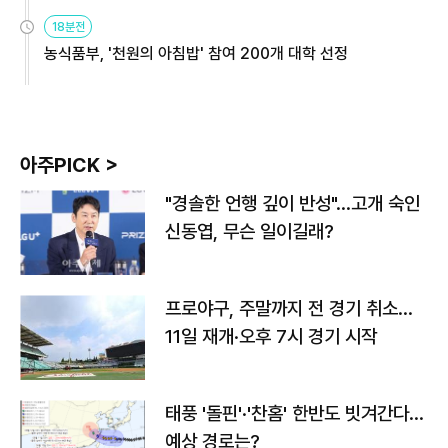
원
18분전
농식품부, '천원의 아침밥' 참여 200개 대학 선정
아주PICK >
"경솔한 언행 깊이 반성"…고개 숙인
신동엽, 무슨 일이길래?
프로야구, 주말까지 전 경기 취소…
11일 재개·오후 7시 경기 시작
태풍 '돌핀'·'찬홈' 한반도 빗겨간다…
예상 경로는?