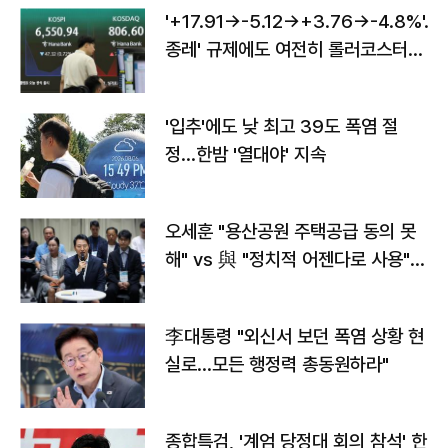
'+17.91→-5.12→+3.76→-4.8%'…'
종레' 규제에도 여전히 롤러코스터
타는 코스피
'입추'에도 낮 최고 39도 폭염 절
정…한밤 '열대야' 지속
오세훈 "용산공원 주택공급 동의 못
해" vs 與 "정치적 어젠다로 사용"
맞불
李대통령 "외신서 보던 폭염 상황 현
실로…모든 행정력 총동원하라"
종합특검, '계엄 당정대 회의 참석' 한