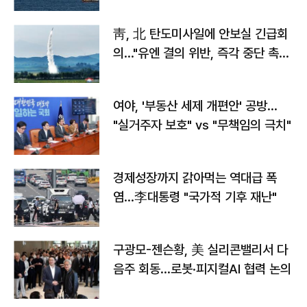
靑, 北 탄도미사일에 안보실 긴급회
의…"유엔 결의 위반, 즉각 중단 촉
구"
여야, '부동산 세제 개편안' 공방…
"실거주자 보호" vs "무책임의 극치"
경제성장까지 갉아먹는 역대급 폭
염…李대통령 "국가적 기후 재난"
구광모-젠슨황, 美 실리콘밸리서 다
음주 회동…로봇·피지컬AI 협력 논의