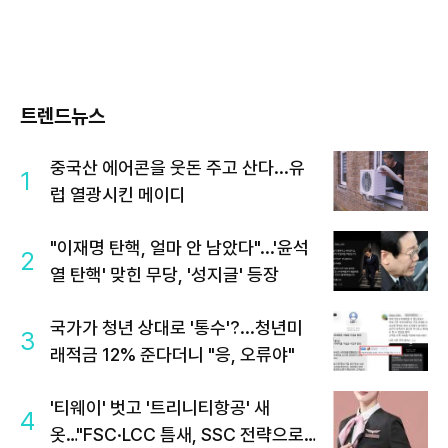
트렌드뉴스
중국산 에어콘을 웃돈 주고 산다...유
1
럽 열광시킨 메이디
"이재명 탄핵, 얼마 안 남았다"...'윤석
2
열 탄핵' 맞힌 무당, '성지글' 등장
국가가 청년 상대로 '통수'?...청년미
3
래적금 12% 준다더니 "응, 오류야"
'티웨이' 벗고 '트리니티항공' 새
4
옷…"FSC·LCC 틈새, SSC 전략으로