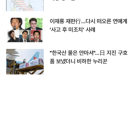
이재룡 재판行…다시 떠오른 연예계
'사고 후 미조치' 사례
"한국산 물은 안마셔"…日 지진 구호
품 보냈더니 비하한 누리꾼