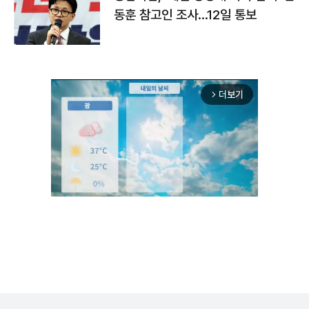
동훈 참고인 조사...12일 통보
더보기
arrow_forward_ios
Unmute