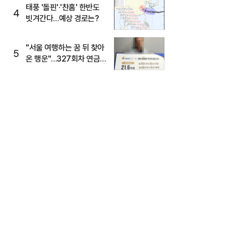
태풍 '돌핀'·'찬홈' 한반도
4
빗겨간다…예상 경로는?
"서울 여행하는 꿈 뒤 찾아
5
온 행운"…327회차 연금
복권720+ 당첨번호조회
주목