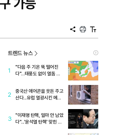
구 가능
공
프
텍
유
린
스
트
트
크
기
트렌드 뉴스
"다음 주 기온 뚝 떨어진
1
다"…태풍도 없이 열돔 박
살 낸 '이것'
중국산 에어콘을 웃돈 주고
2
산다...유럽 열광시킨 메이
디
"이재명 탄핵, 얼마 안 남았
3
다"...'윤석열 탄핵' 맞힌 무
당, '성지글' 등장