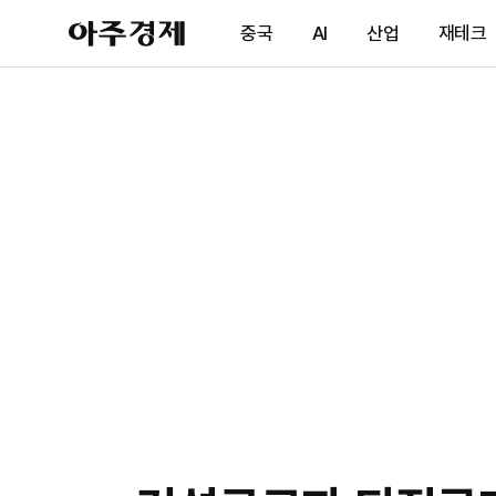
아
중국
AI
산업
재테크
주
경
제