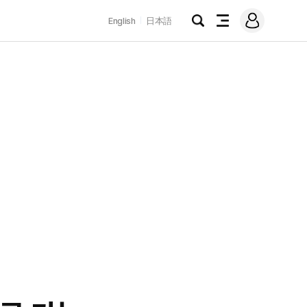
로
English
日本語
그
검
전
인
색
체
메
뉴