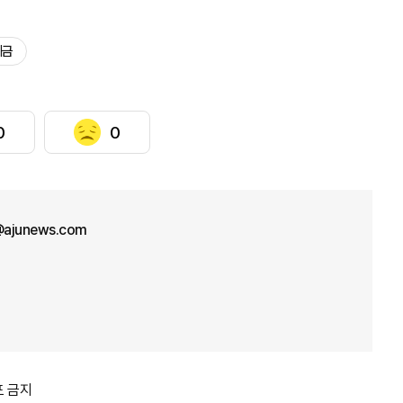
제금
0
0
ajunews.com
포 금지