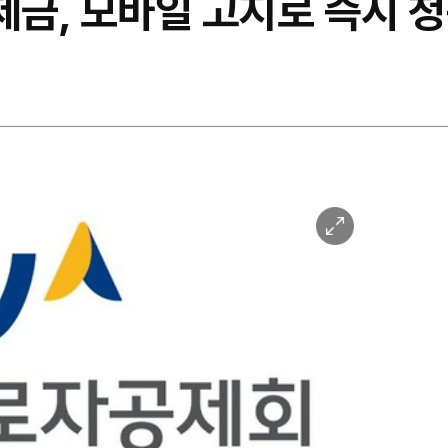
금, 모바일 고지로 즉시 청
이
미
지
확
대