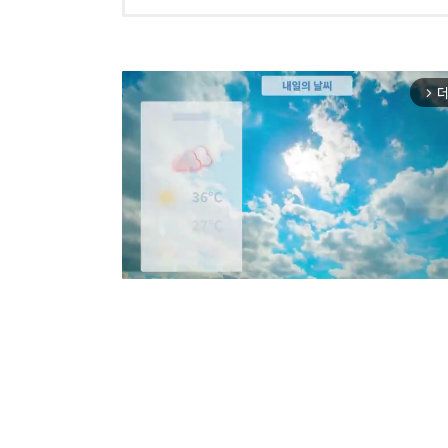
더
arrow_forward_ios
Mut