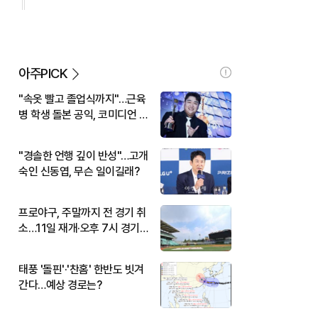
아주PICK
"속옷 빨고 졸업식까지"…근육
병 학생 돌본 공익, 코미디언 김
규원이었다
"경솔한 언행 깊이 반성"…고개
숙인 신동엽, 무슨 일이길래?
프로야구, 주말까지 전 경기 취
소…11일 재개·오후 7시 경기
시작
태풍 '돌핀'·'찬홈' 한반도 빗겨
간다…예상 경로는?