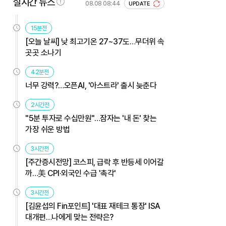
실시간 뉴스
08.08 08:44
UPDATE
15분전
[오늘 날씨] 낮 최고기온 27~37도…무더위 속
곳곳 소나기
42분전
너무 강력?…오픈AI, '아스트라' 출시 늦춘다
2시간전
"5분 투자로 수십만원"…잠자는 '내 돈' 찾는
가장 쉬운 방법
3시간전
[주간증시전망] 코스피, 급락 후 반등세 이어갈
까…美 CPI·외국인 수급 '촉각'
3시간전
[김윤섭의 Fin포인트] '대표 재테크 통장' ISA
대개편…나에게 맞는 전략은?