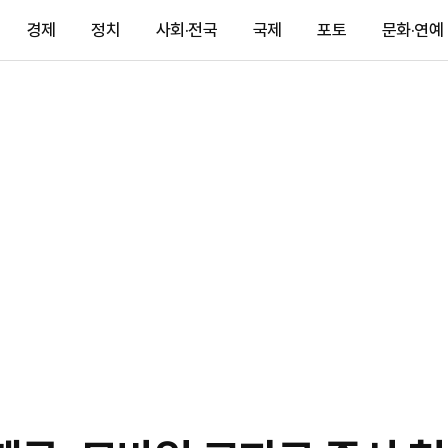
경제
정치
사회·전국
국제
포토
문화·연예