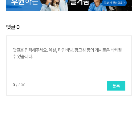
댓글
0
0
/ 300
등록