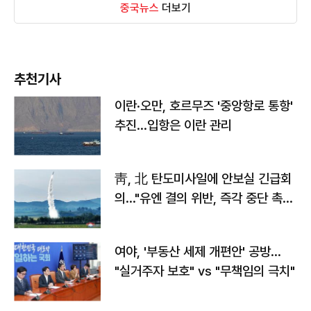
중국뉴스
더보기
추천기사
이란·오만, 호르무즈 '중앙항로 통항'
추진…입항은 이란 관리
靑, 北 탄도미사일에 안보실 긴급회
의…"유엔 결의 위반, 즉각 중단 촉
구"
여야, '부동산 세제 개편안' 공방…
"실거주자 보호" vs "무책임의 극치"