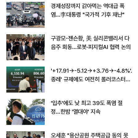
경제성장까지 갉아먹는 역대급 폭
염…李대통령 "국가적 기후 재난"
구광모-젠슨황, 美 실리콘밸리서 다
음주 회동…로봇·피지컬AI 협력 논의
'+17.91→-5.12→+3.76→-4.8%'…'
종레' 규제에도 여전히 롤러코스터
타는 코스피
'입추'에도 낮 최고 39도 폭염 절
정…한밤 '열대야' 지속
오세훈 "용산공원 주택공급 동의 못