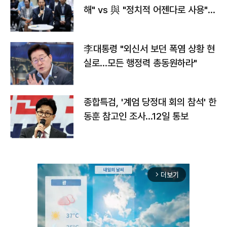
해" vs 與 "정치적 어젠다로 사용"
맞불
李대통령 "외신서 보던 폭염 상황 현
실로…모든 행정력 총동원하라"
종합특검, '계엄 당정대 회의 참석' 한
동훈 참고인 조사...12일 통보
더보기
arrow_forward_ios