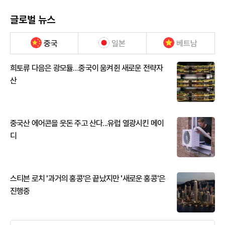
글로벌 뉴스
중국
일본
베트남
희토류 다음은 광모듈…중국이 움켜쥔 새로운 전략자
산
중국산 에어콘을 웃돈 주고 산다...유럽 열광시킨 메이
디
스티븐 로치 '과거의 홍콩'은 끝났지만 '새로운 홍콩'은
진행중