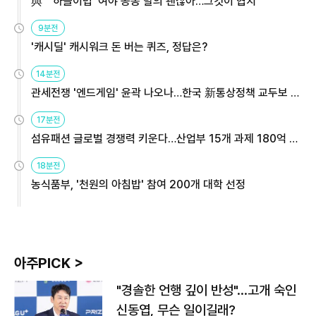
與 "'하늘이법' 여야 공동 발의 괜찮아…그것이 협치"
9분전
'캐시딜' 캐시워크 돈 버는 퀴즈, 정답은?
14분전
관세전쟁 '엔드게임' 윤곽 나오나…한국 新통상정책 교두보 활
용해야
17분전
섬유패션 글로벌 경쟁력 키운다…산업부 15개 과제 180억 지
원
18분전
농식품부, '천원의 아침밥' 참여 200개 대학 선정
아주PICK >
"경솔한 언행 깊이 반성"…고개 숙인
신동엽, 무슨 일이길래?