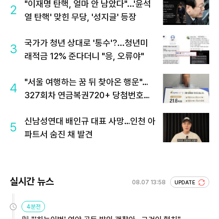
"이재명 탄핵, 얼마 안 남았다"...'윤석
2
열 탄핵' 맞힌 무당, '성지글' 등장
국가가 청년 상대로 '통수'?...청년미
3
래적금 12% 준다더니 "응, 오류야"
"서울 여행하는 꿈 뒤 찾아온 행운"…
4
327회차 연금복권720+ 당첨번호조
회 주목
신남성연대 배인규 대표 사망…인천 아
5
파트서 숨진 채 발견
실시간 뉴스
08.07 13:58
UPDATE
4분전