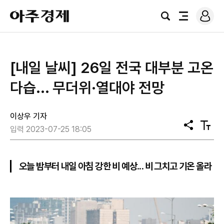
로
아
그
검
전
주
인
색
체
경
메
제
뉴
[내일 날씨] 26일 전국 대부분 고온
다습... 무더위·열대야 전망
이상우 기자
공
텍
입력 2023-07-25 18:05
유
스
트
크
기
오늘 밤부터 내일 아침 강한 비 예상... 비 그치고 기온 올라