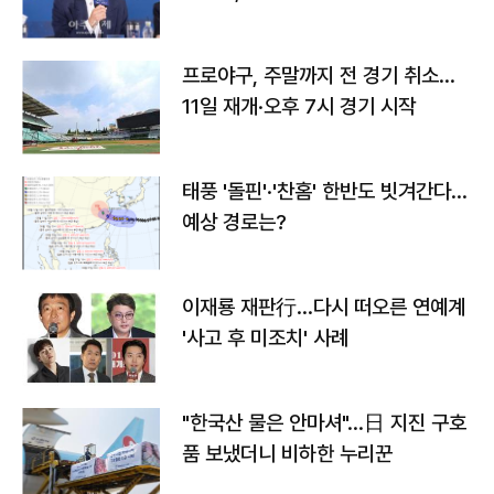
프로야구, 주말까지 전 경기 취소…
11일 재개·오후 7시 경기 시작
태풍 '돌핀'·'찬홈' 한반도 빗겨간다…
예상 경로는?
이재룡 재판行…다시 떠오른 연예계
'사고 후 미조치' 사례
"한국산 물은 안마셔"…日 지진 구호
품 보냈더니 비하한 누리꾼