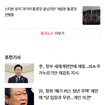
스티븐 로치 '과거의 홍콩'은 끝났지만 '새로운 홍콩'은
진행중
중국뉴스
더보기
추천기사
李, 정부 세제개편안에 제동…ISA·주
가누르기안 재검토 지시
與, 황희 '폐기 버스 청년 주택' 제안
에 "당 입장과 무관…개인 의견"