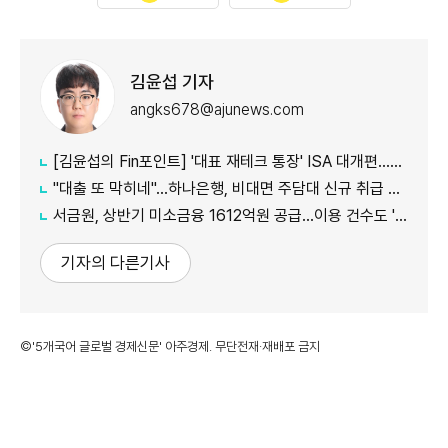
김윤섭 기자
angks678@ajunews.com
[김윤섭의 Fin포인트] '대표 재테크 통장' ISA 대개편…나에게 맞는 전략은?
"대출 또 막히네"…하나은행, 비대면 주담대 신규 취급 중단
서금원, 상반기 미소금융 1612억원 공급…이용 건수도 '역대 최대'
기자의 다른기사
©'5개국어 글로벌 경제신문' 아주경제. 무단전재·재배포 금지