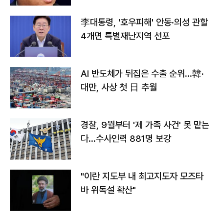
李대통령, '호우피해' 안동·의성 관할
4개면 특별재난지역 선포
AI 반도체가 뒤집은 수출 순위…韓·
대만, 사상 첫 日 추월
경찰, 9월부터 '제 가족 사건' 못 맡는
다…수사인력 881명 보강
"이란 지도부 내 최고지도자 모즈타
바 위독설 확산"