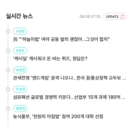
실시간 뉴스
08.08 07:33
UPDATE
4분전
與 "'하늘이법' 여야 공동 발의 괜찮아…그것이 협치"
9분전
'캐시딜' 캐시워크 돈 버는 퀴즈, 정답은?
14분전
관세전쟁 '엔드게임' 윤곽 나오나…한국 新통상정책 교두보 활
용해야
17분전
섬유패션 글로벌 경쟁력 키운다…산업부 15개 과제 180억 지
원
18분전
농식품부, '천원의 아침밥' 참여 200개 대학 선정