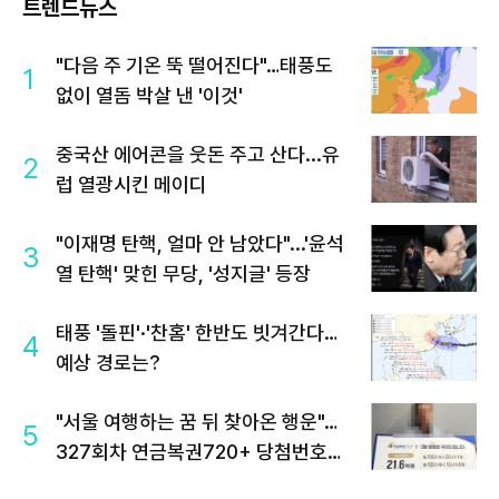
트렌드뉴스
"다음 주 기온 뚝 떨어진다"…태풍도
1
없이 열돔 박살 낸 '이것'
중국산 에어콘을 웃돈 주고 산다...유
2
럽 열광시킨 메이디
"이재명 탄핵, 얼마 안 남았다"...'윤석
3
열 탄핵' 맞힌 무당, '성지글' 등장
태풍 '돌핀'·'찬홈' 한반도 빗겨간다…
4
예상 경로는?
"서울 여행하는 꿈 뒤 찾아온 행운"…
5
327회차 연금복권720+ 당첨번호조
회 주목