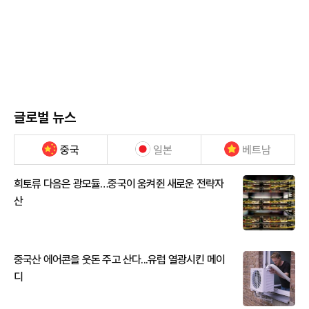
글로벌 뉴스
중국
일본
베트남
희토류 다음은 광모듈…중국이 움켜쥔 새로운 전략자
산
중국산 에어콘을 웃돈 주고 산다...유럽 열광시킨 메이
디