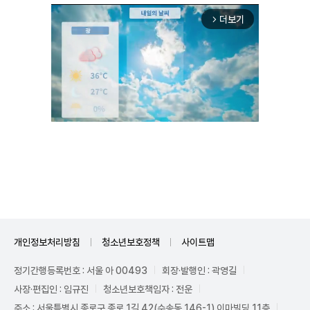
더보기
arrow_forward_ios
Unmute
개인정보처리방침
청소년보호정책
사이트맵
정기간행등록번호 : 서울 아 00493
회장·발행인 : 곽영길
사장·편집인 : 임규진
청소년보호책임자 : 전운
주소 : 서울특별시 종로구 종로 1길 42(수송동 146-1) 이마빌딩 11층