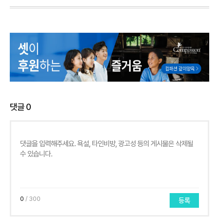
댓글
0
0
/ 300
등록