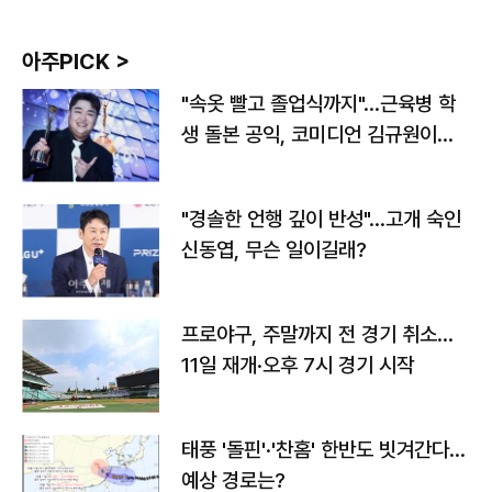
아주PICK >
"속옷 빨고 졸업식까지"…근육병 학
생 돌본 공익, 코미디언 김규원이었
다
"경솔한 언행 깊이 반성"…고개 숙인
신동엽, 무슨 일이길래?
프로야구, 주말까지 전 경기 취소…
11일 재개·오후 7시 경기 시작
태풍 '돌핀'·'찬홈' 한반도 빗겨간다…
예상 경로는?