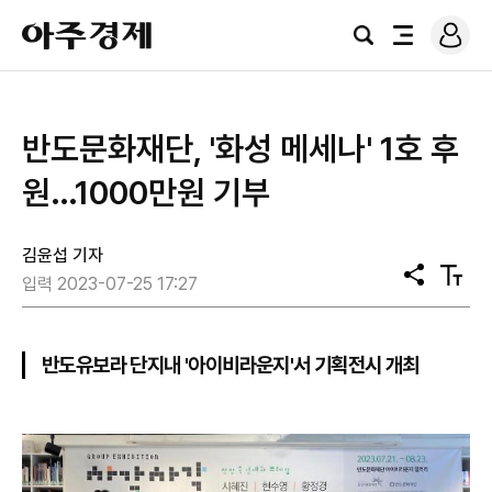
로
아
그
검
전
주
인
색
체
경
메
제
뉴
반도문화재단, '화성 메세나' 1호 후
원…1000만원 기부
김윤섭 기자
공
텍
입력 2023-07-25 17:27
유
스
트
크
기
반도유보라 단지내 '아이비라운지'서 기획전시 개최