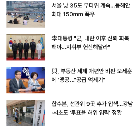
서울 낮 35도 무더위 계속…동해안
최대 150㎜ 폭우
李대통령 "군, 내란 이후 신뢰 회복
해야…지휘부 헌신해달라"
與, 부동산 세제 개편안 비판 오세훈
에 '맹공'…"공급 억제기"
합수본, 선관위 9곳 추가 압색…강남
·서초도 '투표율 허위 입력' 정황