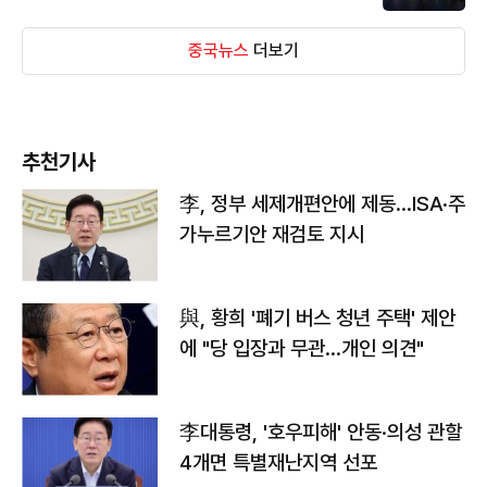
중국뉴스
더보기
추천기사
李, 정부 세제개편안에 제동…ISA·주
가누르기안 재검토 지시
與, 황희 '폐기 버스 청년 주택' 제안
에 "당 입장과 무관…개인 의견"
李대통령, '호우피해' 안동·의성 관할
4개면 특별재난지역 선포