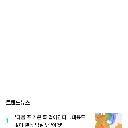
트렌드뉴스
"다음 주 기온 뚝 떨어진다"…태풍도
1
없이 열돔 박살 낸 '이것'