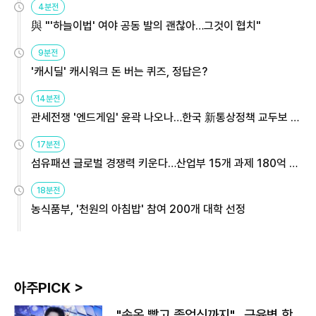
4분전
與 "'하늘이법' 여야 공동 발의 괜찮아…그것이 협치"
9분전
'캐시딜' 캐시워크 돈 버는 퀴즈, 정답은?
14분전
관세전쟁 '엔드게임' 윤곽 나오나…한국 新통상정책 교두보 활
용해야
17분전
섬유패션 글로벌 경쟁력 키운다…산업부 15개 과제 180억 지
원
18분전
농식품부, '천원의 아침밥' 참여 200개 대학 선정
아주PICK >
"속옷 빨고 졸업식까지"…근육병 학