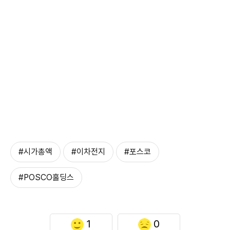
#시가총액
#이차전지
#포스코
#POSCO홀딩스
1
0