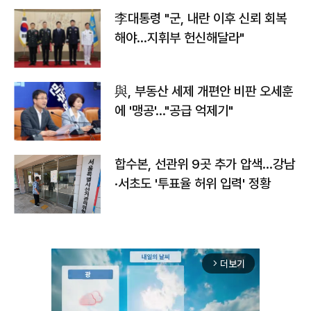
李대통령 "군, 내란 이후 신뢰 회복
해야…지휘부 헌신해달라"
與, 부동산 세제 개편안 비판 오세훈
에 '맹공'…"공급 억제기"
합수본, 선관위 9곳 추가 압색…강남
·서초도 '투표율 허위 입력' 정황
더보기
arrow_forward_ios