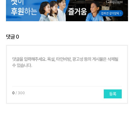
댓글
0
0
/ 300
등록