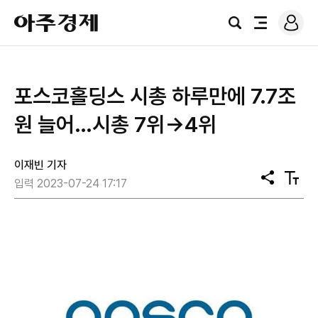
로
아
그
검
전
주
인
색
체
경
메
제
뉴
포스코홀딩스 시총 하루만에 7.7조
원 늘어…시총 7위→4위
이재빈 기자
공
텍
입력 2023-07-24 17:17
유
스
트
크
기