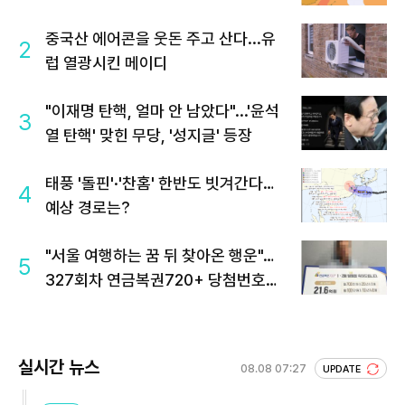
중국산 에어콘을 웃돈 주고 산다...유
2
럽 열광시킨 메이디
"이재명 탄핵, 얼마 안 남았다"...'윤석
3
열 탄핵' 맞힌 무당, '성지글' 등장
태풍 '돌핀'·'찬홈' 한반도 빗겨간다…
4
예상 경로는?
"서울 여행하는 꿈 뒤 찾아온 행운"…
5
327회차 연금복권720+ 당첨번호조
회 주목
실시간 뉴스
08.08 07:27
UPDATE