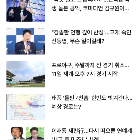
생 돌본 공익, 코미디언 김규원이었
다
"경솔한 언행 깊이 반성"…고개 숙인
신동엽, 무슨 일이길래?
프로야구, 주말까지 전 경기 취소…
11일 재개·오후 7시 경기 시작
태풍 '돌핀'·'찬홈' 한반도 빗겨간다…
예상 경로는?
이재룡 재판行…다시 떠오른 연예계
'사고 후 미조치' 사례