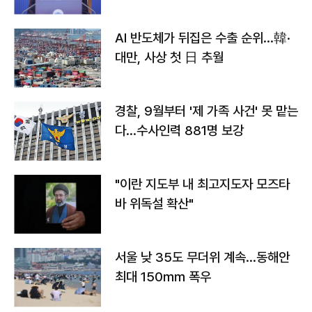
AI 반도체가 뒤집은 수출 순위…韓·
대만, 사상 첫 日 추월
경찰, 9월부터 '제 가족 사건' 못 맡는
다…수사인력 881명 보강
"이란 지도부 내 최고지도자 모즈타
바 위독설 확산"
서울 낮 35도 무더위 계속…동해안
최대 150㎜ 폭우