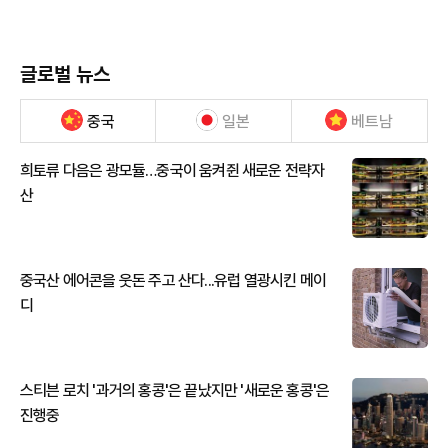
글로벌 뉴스
중국
일본
베트남
희토류 다음은 광모듈…중국이 움켜쥔 새로운 전략자
산
중국산 에어콘을 웃돈 주고 산다...유럽 열광시킨 메이
디
스티븐 로치 '과거의 홍콩'은 끝났지만 '새로운 홍콩'은
진행중