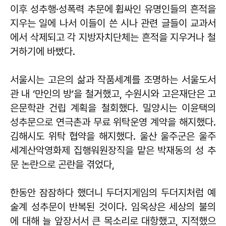
이후 성추행·성폭력 추문에 휩싸인 유명인들의 흔적을
지우는 일에 나서 이들이 쓴 시나 관련 글들이 교과서
에서 삭제되고 각 지방자치단체는 흔적을 지우거나 철
거하기에 바빴다.
서울시는 고은의 삶과 작품세계를 조명하는 서울도서
관 내 ‘만인의 방’을 철거했고, 수원시와 고은재단은 고
은문학관 건립 계획을 철회했다. 밀양시는 이윤택의
성추문으로 연극촌과 무료 위탁운영 계약을 해지했다.
김해시도 위탁 협약을 해지했다. 울산 울주군은 울주
세계산악영화제 집행워원장직을 맡은 박재동의 성 추
문 논란으로 곤란을 겪었다,
한동안 잠잠하다 했더니 두더지게임의 두더지처럼 예
술계 성추문이 반복된 것이다. 임옥상은 세상의 불의
에 대해 늘 앞장서서 큰 목소리로 대항했고, 지적했으