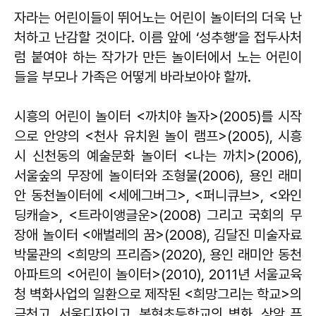
자라는 어린이들이 뛰어노는 어린이 놀이터의 더욱 난
처하고 난감할 것이다. 이름 앞에 ‘성추행’을 접두사처
럼 붙여야 하는 작가가 만든 놀이터에서 노는 어린이
들을 부모나 가족은 어떻게 바라보아야 할까.
시흥의 어린이 놀이터 <까치야 놀자>(2005)를 시작
으로 안양의 <천사 유치원 놀이 램프>(2005), 시흥
시 신천동의 예술문화 놀이터 <나는 까치>(2006),
서울숲의 무장에 놀이터와 조형물(2006), 용인 래미
안 동천놀이터에 <세에그버그>, <퍼니큐브>, <와인
딩캐슬>, <트라이앵글운>(2008) 그리고 국회의 무
장애 놀이터 <애벌레의 꿈>(2008), 김달진 미술자료
박물관의 <희망의 프리즘>(2020), 용인 래미안 동천
아파트의 <어린이 놀이터>(2010), 2011년 서울교육
청 벽화사업의 일환으로 제작된 <희망그리는 학교>의
금천고, 서울디자인고, 봉현초등학교의 벽화, 상암 푸