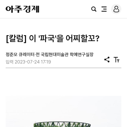
로
아
그
검
전
주
인
색
체
경
메
제
뉴
[칼럼] 이 '파국'을 어찌할꼬?
정준모 큐레이터·전 국립현대미술관 학예연구실장
공
텍
입력 2023-07-24 17:19
유
스
트
크
기