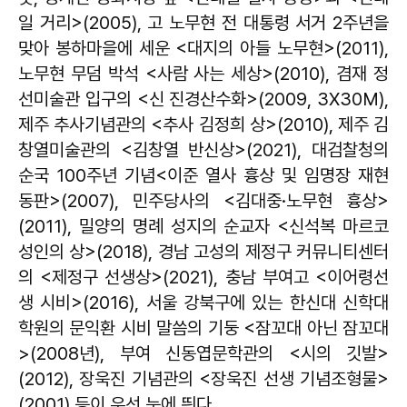
일 거리>(2005), 고 노무현 전 대통령 서거 2주년을
맞아 봉하마을에 세운 <대지의 아들 노무현>(2011),
노무현 무덤 박석 <사람 사는 세상>(2010), 겸재 정
선미술관 입구의 <신 진경산수화>(2009, 3X30M),
제주 추사기념관의 <추사 김정희 상>(2010), 제주 김
창열미술관의 <김창열 반신상>(2021), 대검찰청의
순국 100주년 기념<이준 열사 흉상 및 임명장 재현
동판>(2007), 민주당사의 <김대중·노무현 흉상>
(2011), 밀양의 명례 성지의 순교자 <신석복 마르코
성인의 상>(2018), 경남 고성의 제정구 커뮤니티센터
의 <제정구 선생상>(2021), 충남 부여고 <이어령선
생 시비>(2016), 서울 강북구에 있는 한신대 신학대
학원의 문익환 시비 말씀의 기둥 <잠꼬대 아닌 잠꼬대
>(2008년), 부여 신동엽문학관의 <시의 깃발>
(2012), 장욱진 기념관의 <장욱진 선생 기념조형물>
(2001) 등이 우선 눈에 띈다.