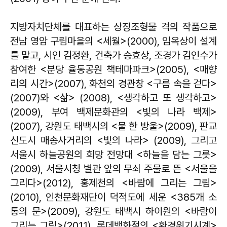
지방자치단체를 대표하는 상징조형물 격의 작품으로
전남 영암 구림마을의 <세월>(2000), 임옥상이 설계
를 맡고, 시인 김정환, 건축가 승효상, 조경가 김인수가
참여한 <분당 율동공원 책테마파크>(2005), <매향
리의 시간>(2007), 화천의 경관창 <구름 속을 걷다>
(2007)와 <삶> (2008), <생각하고 또 생각하고>
(2009), 부여 백제문화관의 <빛의 나라 백제>
(2007), 강원도 태백시의 <물 한 방울>(2009), 판교
신도시 매송사거리의 <빛의 나라> (2009), 그리고
서울시 하늘공원의 희망 전망대 <하늘을 담는 그릇>
(2009), 서울시청 별관 앞의 무쇠 주물로 뜬 <서울을
그리다>(2012), 홍제천의 <바람에 그리는 그림>
(2010), 인천문화재단이 덕적도에 세운 <385개 소
통의 문>(2009), 강원도 태백시 하이원의 <바람이
그리는 그림>(2011), 롯데백화점의 <환경위기시계>