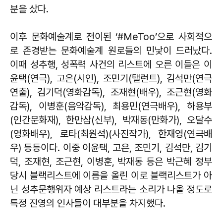
분을 샀다.
이후 문화예술계로 전이된 ‘#MeToo’으로 사회적으
로 존경받는 문화예술계 원로들의 민낯이 드러났다.
이때 성추행, 성폭력 사건의 리스트에 오른 이들은 이
윤택(연극), 고은(시인), 조민기(탤런트), 김석만(연극
연출), 김기덕(영화감독), 조재현(배우), 조근현(영화
감독), 이병훈(음악감독), 최용민(연극배우), 하용부
(인간문화재), 한만삼(신부), 박재동(만화가), 오달수
(영화배우), 로타(최원석)(사진작가), 한재영(연극배
우) 등등이다. 이중 이윤택, 고은, 조민기, 김석만, 김기
덕, 조재현, 조근현, 이병훈, 박재동 등은 박근혜 정부
당시 블랙리스트에 이름을 올린 이로 블랙리스트가 아
닌 성추문행위자 예상 리스트라는 소리가 나올 정도로
특정 진영의 인사들이 대부분을 차지했다.