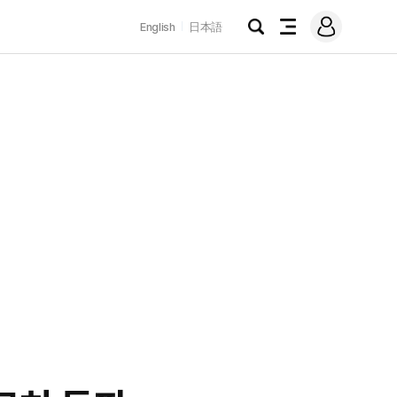
로
English
日本語
그
검
전
인
색
체
메
뉴