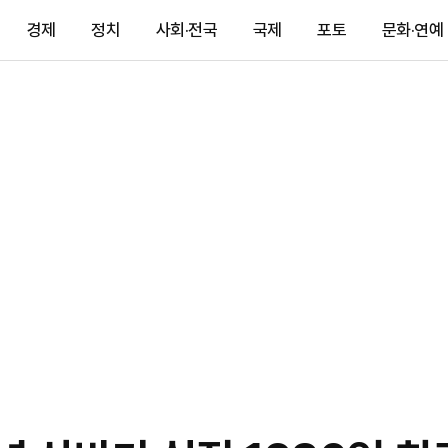
경제
정치
사회·전국
국제
포토
문화·연예