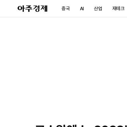
아
중국
AI
산업
재테크
주
경
제