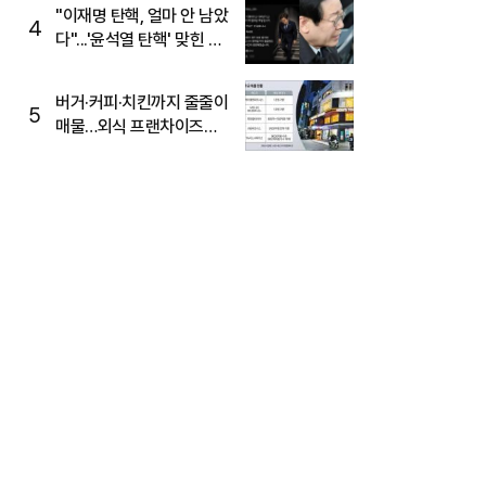
주목
"이재명 탄핵, 얼마 안 남았
4
다"...'윤석열 탄핵' 맞힌 무
당, '성지글' 등장
버거·커피·치킨까지 줄줄이
5
매물…외식 프랜차이즈
M&A '활기'