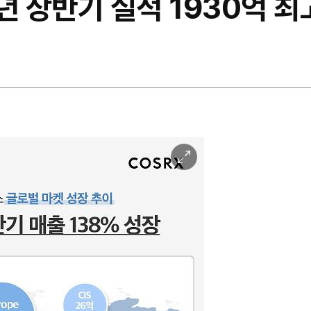
년 상반기 실적 1930억 최
이
미
지
확
대