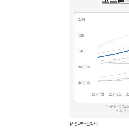
[사진=코스알엑스]