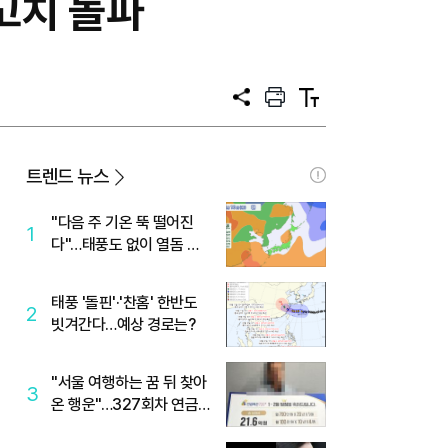
고치 돌파
공
프
텍
유
린
스
트
트
크
기
트렌드 뉴스
"다음 주 기온 뚝 떨어진
1
다"…태풍도 없이 열돔 박
살 낸 '이것'
태풍 '돌핀'·'찬홈' 한반도
2
빗겨간다…예상 경로는?
"서울 여행하는 꿈 뒤 찾아
3
온 행운"…327회차 연금
복권720+ 당첨번호조회