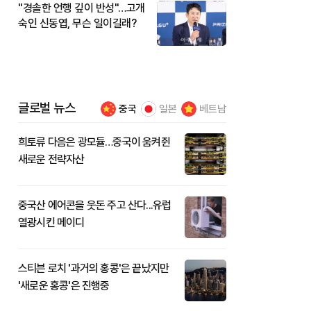
"경솔한 언행 깊이 반성"…고개
숙인 신동엽, 무슨 일이길래?
글로벌 뉴스
중국
일본
베트남
희토류 다음은 광모듈…중국이 움켜쥔
새로운 전략자산
중국산 에어콘을 웃돈 주고 산다...유럽
열광시킨 메이디
스티븐 로치 '과거의 홍콩'은 끝났지만
'새로운 홍콩'은 진행중