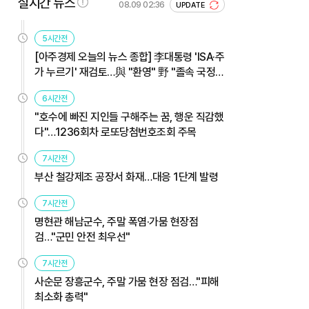
실시간 뉴스
08.09 02:36
UPDATE
5시간전
[아주경제 오늘의 뉴스 종합] 李대통령 'ISA·주
가 누르기' 재검토…與 "환영" 野 "졸속 국정"
外
6시간전
"호수에 빠진 지인들 구해주는 꿈, 행운 직감했
다"…1236회차 로또당첨번호조회 주목
7시간전
부산 철강제조 공장서 화재…대응 1단계 발령
7시간전
명현관 해남군수, 주말 폭염·가뭄 현장점
검…"군민 안전 최우선"
7시간전
사순문 장흥군수, 주말 가뭄 현장 점검…"피해
최소화 총력"