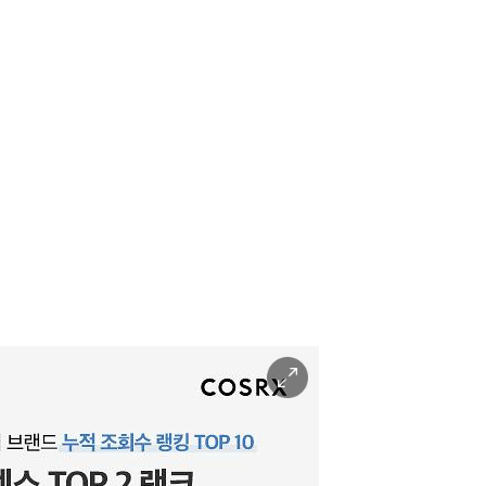
이
미
지
확