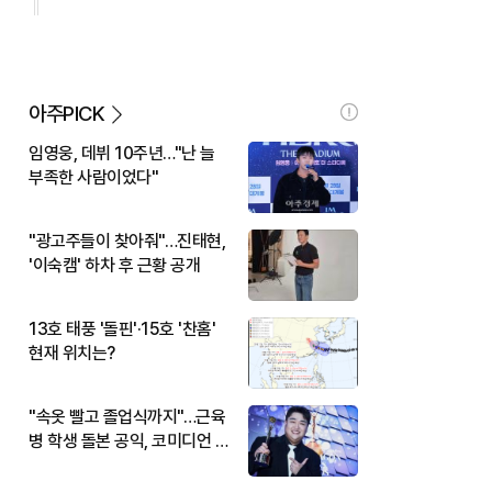
아주PICK
임영웅, 데뷔 10주년…"난 늘
부족한 사람이었다"
"광고주들이 찾아줘"…진태현,
'이숙캠' 하차 후 근황 공개
13호 태풍 '돌핀'·15호 '찬홈'
현재 위치는?
"속옷 빨고 졸업식까지"…근육
병 학생 돌본 공익, 코미디언 김
규원이었다