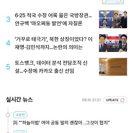
6·25 적국 수장 어록 읊은 국방장관…
3
안규백 '마오쩌둥 발언'에 자질론
'거꾸로 태극기', 북한 상징이었다? 이
4
재명·김민석까지…논란의 의미는
토스뱅크, 데이터 분석 전담조직 신
5
설…수장에 카카오 출신 선임
실시간 뉴스
08.10 21:21
UPDATE
4분전
與 "'하늘이법' 여야 공동 발의 괜찮아…그것이 협치"