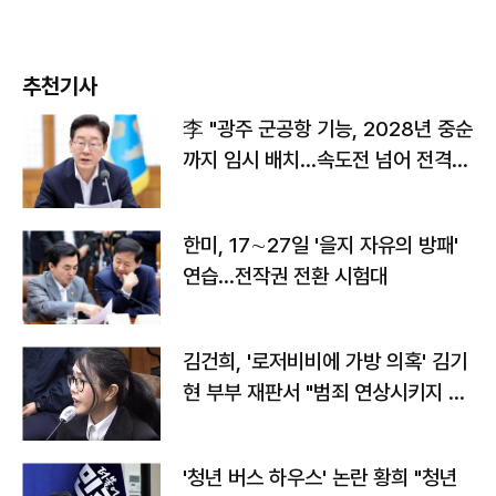
추천기사
李 "광주 군공항 기능, 2028년 중순
까지 임시 배치…속도전 넘어 전격
전"
한미, 17∼27일 '을지 자유의 방패'
연습…전작권 전환 시험대
김건희, '로저비비에 가방 의혹' 김기
현 부부 재판서 "범죄 연상시키지 말
라"
'청년 버스 하우스' 논란 황희 "청년