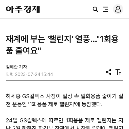
로
아
그
검
전
주
인
색
체
경
메
제
뉴
재계에 부는 '챌린지' 열풍…"1회용
품 줄여요"
김혜란 기자
공
텍
입력 2023-07-24 15:44
유
스
트
크
기
허세홍 GS칼텍스 사장이 일상 속 일회용품 줄이기 실
천 운동인 '1회용품 제로 챌린지'에 동참했다.
24일 GS칼텍스에 따르면 1회용품 제로 챌린지는 지
난 2월 한화진 환경부 장관에서 시작된 릴레이 챌린지