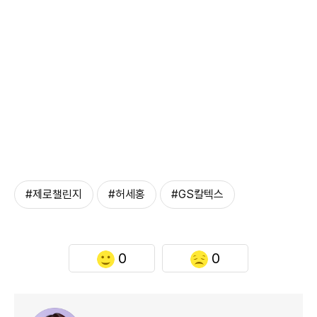
#제로챌린지
#허세홍
#GS칼텍스
0
0