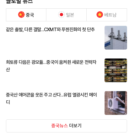
글로벌 뉴스
중국
일본
베트남
같은 출발, 다른 결말...CXMT와 푸젠진화의 첫 단추
희토류 다음은 광모듈…중국이 움켜쥔 새로운 전략자
산
중국산 에어콘을 웃돈 주고 산다...유럽 열광시킨 메이
디
중국뉴스
더보기