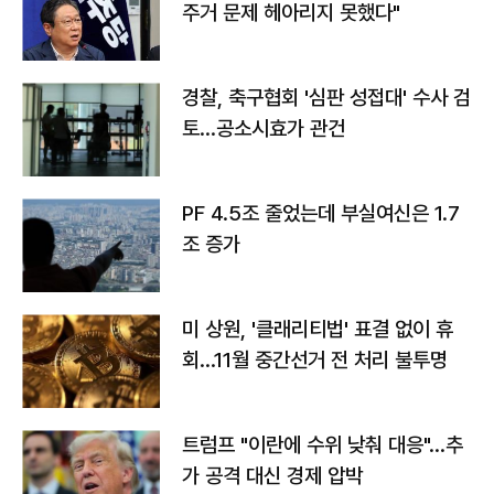
주거 문제 헤아리지 못했다"
경찰, 축구협회 '심판 성접대' 수사 검
토…공소시효가 관건
PF 4.5조 줄었는데 부실여신은 1.7
조 증가
미 상원, '클래리티법' 표결 없이 휴
회…11월 중간선거 전 처리 불투명
트럼프 "이란에 수위 낮춰 대응"…추
가 공격 대신 경제 압박