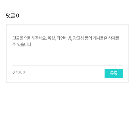
댓글
0
0
/ 300
등록