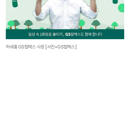
허세홍 GS칼텍스 사장 [사진=GS칼텍스]