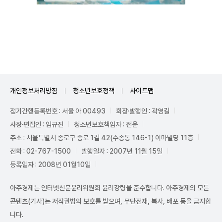
Unmute
개인정보처리방침
청소년보호정책
사이트맵
정기간행등록번호 : 서울 아 00493
회장·발행인 : 곽영길
사장·편집인 : 임규진
청소년보호책임자 : 전운
주소 : 서울특별시 종로구 종로 1길 42(수송동 146-1) 이마빌딩 11층
전화 : 02-767-1500
발행일자 : 2007년 11월 15일
등록일자 : 2008년 01월10일
아주경제는 인터넷신문윤리위원회 윤리강령을 준수합니다. 아주경제의 모든
콘텐츠(기사)는 저작권법의 보호를 받으며, 무단전재, 복사, 배포 등을 금지합
니다.