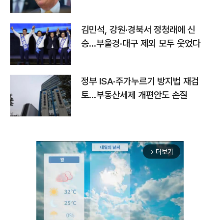
김민석, 강원·경북서 정청래에 신
승…부울경·대구 제외 모두 웃었다
정부 ISA·주가누르기 방지법 재검
토…부동산세제 개편안도 손질
더보기
arrow_forward_ios