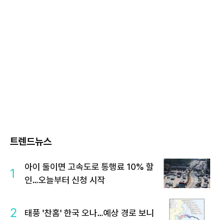
트렌드뉴스
아이 둘이면 고속도로 통행료 10% 할
1
인…오늘부터 신청 시작
2
태풍 '찬홈' 한국 오나…예상 경로 보니