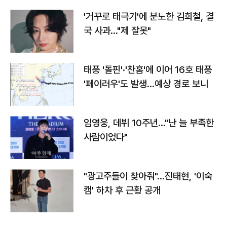
'거꾸로 태극기'에 분노한 김희철, 결
국 사과…"제 잘못"
태풍 '돌핀'·'찬홈'에 이어 16호 태풍
'페이러우'도 발생…예상 경로 보니
임영웅, 데뷔 10주년…"난 늘 부족한
사람이었다"
"광고주들이 찾아줘"…진태현, '이숙
캠' 하차 후 근황 공개