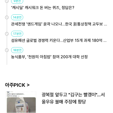
9분전
'캐시딜' 캐시워크 돈 버는 퀴즈, 정답은?
14분전
관세전쟁 '엔드게임' 윤곽 나오나…한국 新통상정책 교두보 활
용해야
17분전
섬유패션 글로벌 경쟁력 키운다…산업부 15개 과제 180억 지
원
18분전
농식품부, '천원의 아침밥' 참여 200개 대학 선정
아주PICK >
광복절 앞두고 "김구는 빨갱이"…서
울우유 불매 주장에 황당