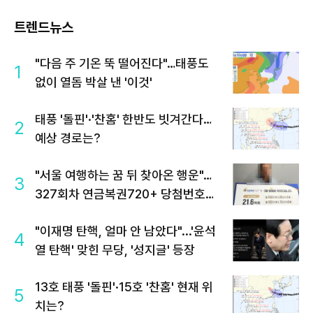
트렌드뉴스
"다음 주 기온 뚝 떨어진다"…태풍도
1
없이 열돔 박살 낸 '이것'
태풍 '돌핀'·'찬홈' 한반도 빗겨간다…
2
예상 경로는?
"서울 여행하는 꿈 뒤 찾아온 행운"…
3
327회차 연금복권720+ 당첨번호조
회 주목
"이재명 탄핵, 얼마 안 남았다"...'윤석
4
열 탄핵' 맞힌 무당, '성지글' 등장
13호 태풍 '돌핀'·15호 '찬홈' 현재 위
5
치는?