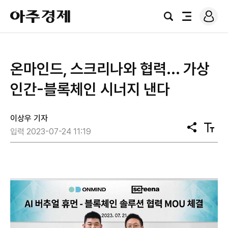
로
아
그
검
전
주
인
색
체
경
메
제
뉴
​온마인드, 스크리나와 협력... 가상
인간-블록체인 시너지 낸다
이상우 기자
공
텍
입력 2023-07-24 11:19
유
스
트
크
기