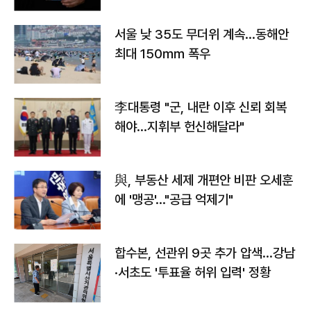
서울 낮 35도 무더위 계속…동해안
최대 150㎜ 폭우
李대통령 "군, 내란 이후 신뢰 회복
해야…지휘부 헌신해달라"
與, 부동산 세제 개편안 비판 오세훈
에 '맹공'…"공급 억제기"
합수본, 선관위 9곳 추가 압색…강남
·서초도 '투표율 허위 입력' 정황