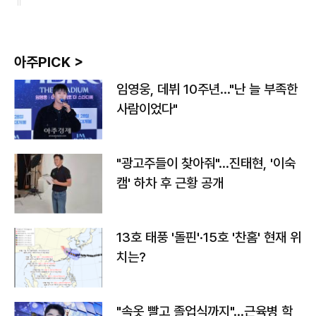
아주PICK >
임영웅, 데뷔 10주년…"난 늘 부족한
사람이었다"
"광고주들이 찾아줘"…진태현, '이숙
캠' 하차 후 근황 공개
13호 태풍 '돌핀'·15호 '찬홈' 현재 위
치는?
"속옷 빨고 졸업식까지"…근육병 학