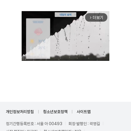
더보기
arrow_forward_ios
Mute
개인정보처리방침
청소년보호정책
사이트맵
정기간행등록번호 : 서울 아 00493
회장·발행인 : 곽영길