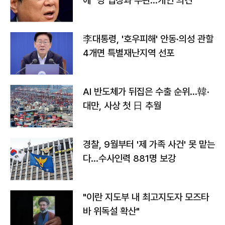
에 "당 입장과 무관…개인 의견"
李대통령, '호우피해' 안동·의성 관할
4개면 특별재난지역 선포
AI 반도체가 뒤집은 수출 순위…韓·
대만, 사상 첫 日 추월
경찰, 9월부터 '제 가족 사건' 못 맡는
다…수사인력 881명 보강
"이란 지도부 내 최고지도자 모즈타
바 위독설 확산"