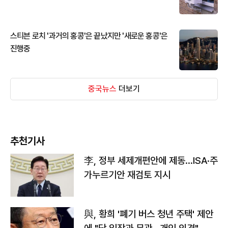
스티븐 로치 '과거의 홍콩'은 끝났지만 '새로운 홍콩'은
진행중
중국뉴스
더보기
추천기사
李, 정부 세제개편안에 제동…ISA·주
가누르기안 재검토 지시
與, 황희 '폐기 버스 청년 주택' 제안