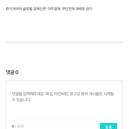
©'5개국어 글로벌 경제신문' 아주경제. 무단전재·재배포 금지
댓글
0
0
/ 300
등록