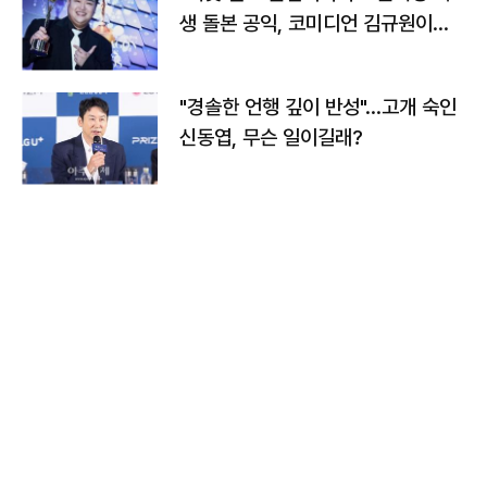
생 돌본 공익, 코미디언 김규원이었
다
"경솔한 언행 깊이 반성"…고개 숙인
신동엽, 무슨 일이길래?