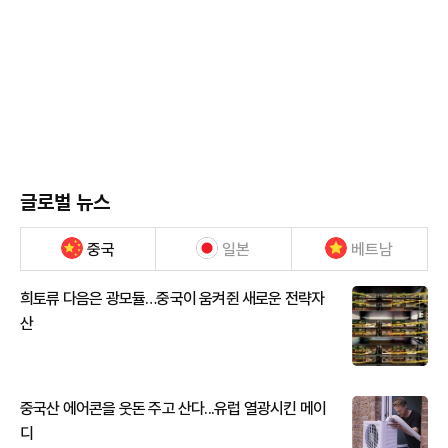
글로벌 뉴스
중국
일본
베트남
희토류 다음은 광모듈…중국이 움켜쥔 새로운 전략자
산
중국산 에어콘을 웃돈 주고 산다...유럽 열광시킨 메이
디