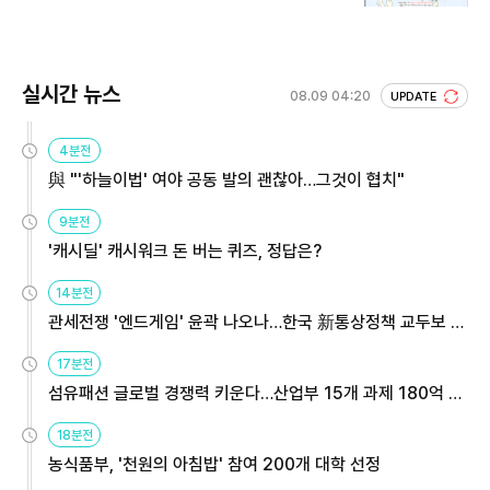
실시간 뉴스
08.09 04:20
UPDATE
4분전
與 "'하늘이법' 여야 공동 발의 괜찮아…그것이 협치"
9분전
'캐시딜' 캐시워크 돈 버는 퀴즈, 정답은?
14분전
관세전쟁 '엔드게임' 윤곽 나오나…한국 新통상정책 교두보 활
용해야
17분전
섬유패션 글로벌 경쟁력 키운다…산업부 15개 과제 180억 지
원
18분전
농식품부, '천원의 아침밥' 참여 200개 대학 선정