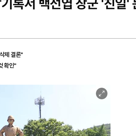
장기록서 백선엽 장군 '친일'
 삭제 결론"
것 확인"
이
미
지
확
대