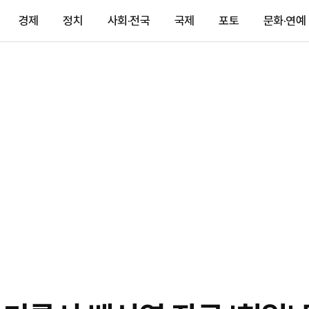
경제
정치
사회·전국
국제
포토
문화·연예