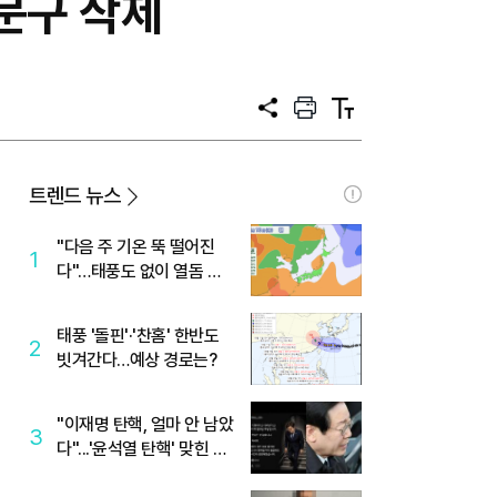
 문구 삭제
공
프
텍
유
린
스
트
트
크
기
트렌드 뉴스
"다음 주 기온 뚝 떨어진
1
다"…태풍도 없이 열돔 박
살 낸 '이것'
태풍 '돌핀'·'찬홈' 한반도
2
빗겨간다…예상 경로는?
"이재명 탄핵, 얼마 안 남았
3
다"...'윤석열 탄핵' 맞힌 무
당, '성지글' 등장