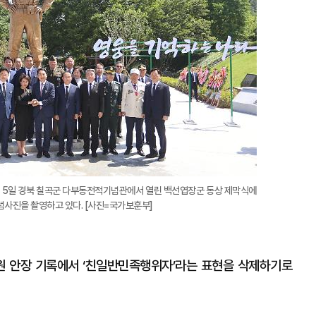
월 5일 경북 칠곡군 다부동전적기념관에서 열린 백선엽장군 동상 제막식에
념사진을 촬영하고 있다. [사진=국가보훈부]
원 안장 기록에서 ‘친일반민족행위자’라는 표현을 삭제하기로