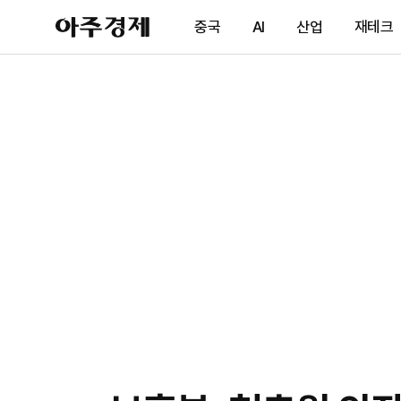
아
중국
AI
산업
재테크
주
경
제