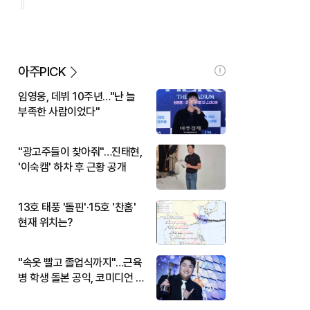
아주PICK
임영웅, 데뷔 10주년…"난 늘
부족한 사람이었다"
"광고주들이 찾아줘"…진태현,
'이숙캠' 하차 후 근황 공개
13호 태풍 '돌핀'·15호 '찬홈'
현재 위치는?
"속옷 빨고 졸업식까지"…근육
병 학생 돌본 공익, 코미디언 김
규원이었다