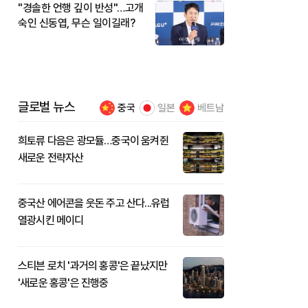
"경솔한 언행 깊이 반성"…고개
숙인 신동엽, 무슨 일이길래?
글로벌 뉴스
중국
일본
베트남
희토류 다음은 광모듈…중국이 움켜쥔
새로운 전략자산
중국산 에어콘을 웃돈 주고 산다...유럽
열광시킨 메이디
스티븐 로치 '과거의 홍콩'은 끝났지만
'새로운 홍콩'은 진행중