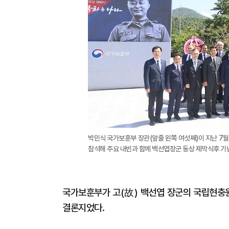
박민식 국가보훈부 장관(앞줄 왼쪽 여섯째)이 지난 7
참석해 주요 내빈과 함께 백선엽장군 동상 제막식후 기
국가보훈부가 고(故) 백선엽 장군의 국립현충
결론지었다.