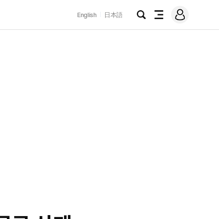
로
English
日本語
그
검
전
인
색
체
메
뉴