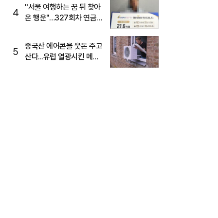
"서울 여행하는 꿈 뒤 찾아
4
온 행운"…327회차 연금
복권720+ 당첨번호조회
주목
중국산 에어콘을 웃돈 주고
5
산다...유럽 열광시킨 메이
디