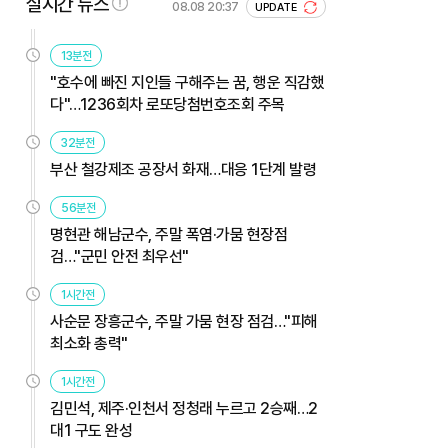
실시간 뉴스
08.08 20:37
UPDATE
13분전
"호수에 빠진 지인들 구해주는 꿈, 행운 직감했
다"…1236회차 로또당첨번호조회 주목
32분전
부산 철강제조 공장서 화재…대응 1단계 발령
56분전
명현관 해남군수, 주말 폭염·가뭄 현장점
검…"군민 안전 최우선"
1시간전
사순문 장흥군수, 주말 가뭄 현장 점검…"피해
최소화 총력"
1시간전
김민석, 제주·인천서 정청래 누르고 2승째…2
대1 구도 완성