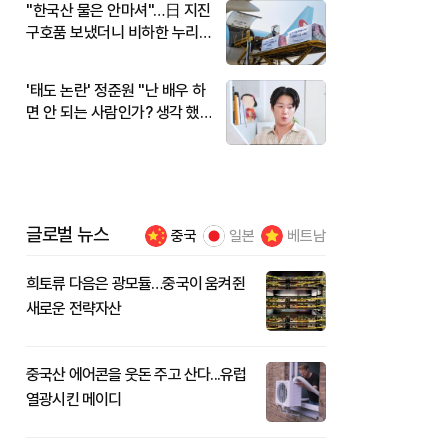
"한국산 물은 안마셔"…日 지진
구호품 보냈더니 비하한 누리
꾼
'태도 논란' 정준원 "난 배우 하
면 안 되는 사람인가? 생각 했
다"
글로벌 뉴스
중국
일본
베트남
희토류 다음은 광모듈…중국이 움켜쥔
새로운 전략자산
중국산 에어콘을 웃돈 주고 산다...유럽
열광시킨 메이디