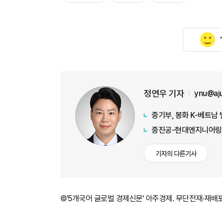
정연우 기자
ynu@aj
중기부, 봉화 K-베트남
중진공-현대엔지니어링,
기자의 다른기사
©'5개국어 글로벌 경제신문' 아주경제. 무단전재·재배