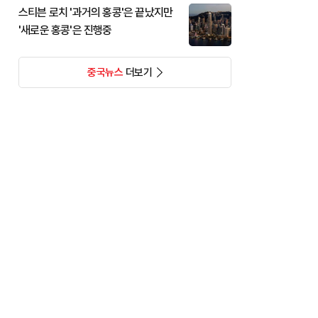
스티븐 로치 '과거의 홍콩'은 끝났지만
'새로운 홍콩'은 진행중
중국뉴스
더보기