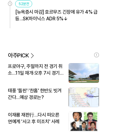
52분전
[뉴욕증시 마감] 호르무즈 긴장에 유가 4% 급
등…SK하이닉스 ADR 5%↓
아주PICK
프로야구, 주말까지 전 경기 취
소…11일 재개·오후 7시 경기
시작
태풍 '돌핀'·'찬홈' 한반도 빗겨
간다…예상 경로는?
이재룡 재판行…다시 떠오른
연예계 '사고 후 미조치' 사례