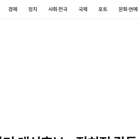
경제
정치
사회·전국
국제
포토
문화·연예