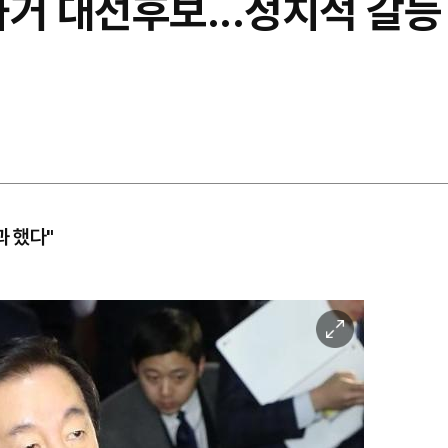
거 대선후보...정치적 갈등
과 했다"
이
미
지
확
대