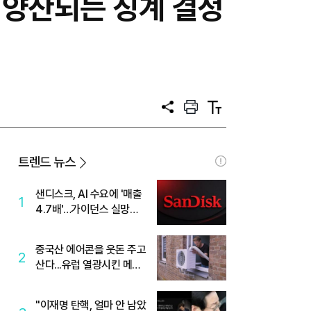
 양산되는 징계 결정
공
프
텍
유
린
스
트
트
크
기
트렌드 뉴스
샌디스크, AI 수요에 '매출
1
4.7배'…가이던스 실망에
'주가는 하락'
중국산 에어콘을 웃돈 주고
2
산다...유럽 열광시킨 메이
디
"이재명 탄핵, 얼마 안 남았