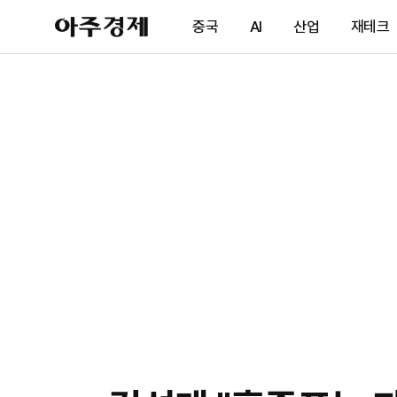
아
중국
AI
산업
재테크
주
경
제