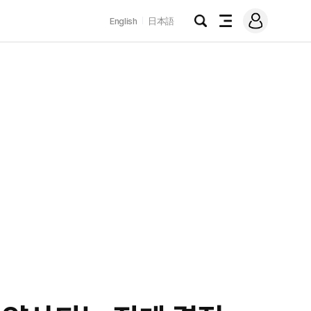
로
English
日本語
그
검
전
인
색
체
메
뉴