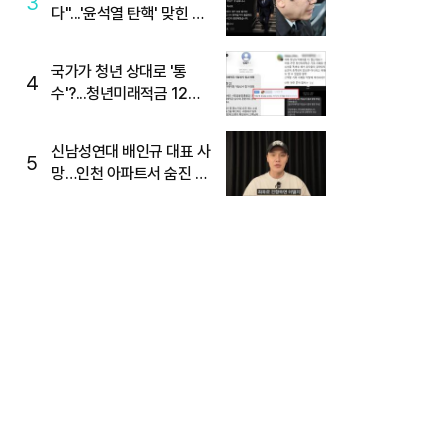
3
다"...'윤석열 탄핵' 맞힌 무
당, '성지글' 등장
국가가 청년 상대로 '통
4
수'?...청년미래적금 12%
준다더니 "응, 오류야"
신남성연대 배인규 대표 사
5
망…인천 아파트서 숨진 채
발견