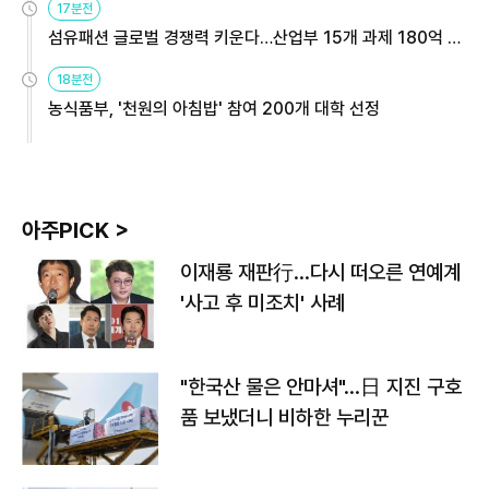
17분전
섬유패션 글로벌 경쟁력 키운다…산업부 15개 과제 180억 지
원
18분전
농식품부, '천원의 아침밥' 참여 200개 대학 선정
아주PICK >
이재룡 재판行…다시 떠오른 연예계
'사고 후 미조치' 사례
"한국산 물은 안마셔"…日 지진 구호
품 보냈더니 비하한 누리꾼