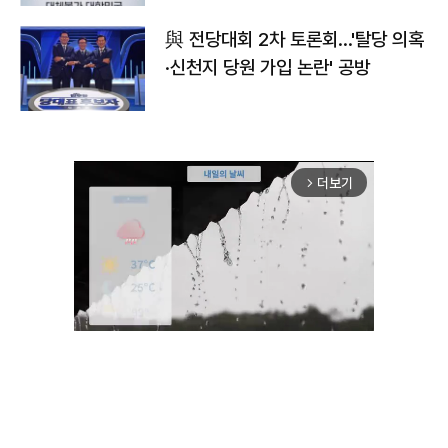
與 전당대회 2차 토론회…'탈당 의혹
·신천지 당원 가입 논란' 공방
더보기
arrow_forward_ios
Unmute