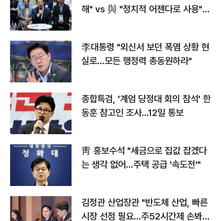
해" vs 與 "정치적 어젠다로 사용"
맞불
李대통령 "외신서 보던 폭염 상황 현
실로…모든 행정력 총동원하라"
종합특검, '계엄 당정대 회의 참석' 한
동훈 참고인 조사...12일 통보
靑 홍보수석 "세금으로 집값 잡겠다
는 생각 없어…주택 공급 '속도전'"
김정관 산업장관 "반도체 산업, 빠른
시장 선점 필요…주52시간제 손봐