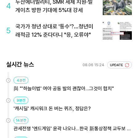
두산에너빌리티, SMR 세제 지원·빌
4
게이츠 방한 기대에 5%대 강세
국가가 청년 상대로 '통수'?...청년미
5
래적금 12% 준다더니 "응, 오류야"
실시간 뉴스
08.06 15:24
UPDATE
4분전
與 "'하늘이법' 여야 공동 발의 괜찮아…그것이 협치"
9분전
'캐시딜' 캐시워크 돈 버는 퀴즈, 정답은?
14분전
관세전쟁 '엔드게임' 윤곽 나오나…한국 新통상정책 교두보 활
용해야