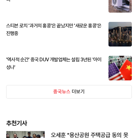
스티븐 로치 '과거의 홍콩'은 끝났지만 '새로운 홍콩'은
진행중
'역사적 순간' 중국 DUV 개발업체는 설립 3년된 '아이
성나'
중국뉴스
더보기
추천기사
오세훈 "용산공원 주택공급 동의 못