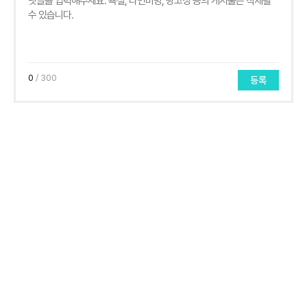
0
/ 300
등록