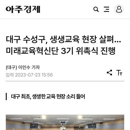
로
아
그
검
전
주
인
색
체
경
메
제
뉴
대구 수성구, 생생교육 현장 살펴…
미래교육혁신단 3기 위촉식 진행
(대구) 이인수 기자
공
텍
입력 2023-07-23 15:56
유
스
트
크
기
대구 최초, 생생한 교육 현장 소리 들어