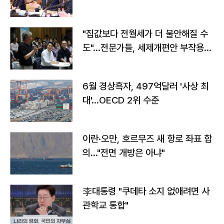
야"
"집값보다 전월세가 더 불안해질 수
도"…전문가들, 세제개편안 부작용
우려
6월 경상흑자, 497억달러 '사상 최
대'…OECD 2위 수준
이란·오만, 호르무즈 새 항로 좌표 합
의…"전면 개방은 아냐"
李대통령 "쿠데타 소지 없애려면 사
관학교 통합"