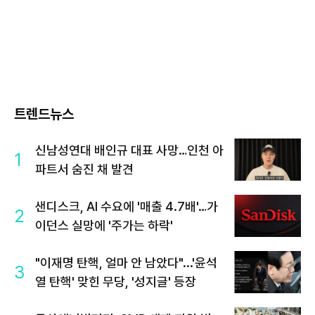
트렌드뉴스
신남성연대 배인규 대표 사망…인천 아
1
파트서 숨진 채 발견
샌디스크, AI 수요에 '매출 4.7배'…가
2
이던스 실망에 '주가는 하락'
"이재명 탄핵, 얼마 안 남았다"...'윤석
3
열 탄핵' 맞힌 무당, '성지글' 등장