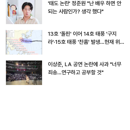
'태도 논란' 정준원 "난 배우 하면 안
되는 사람인가? 생각 했다"
13호 '돌핀' 이어 14호 태풍 '구지
라'·15호 태풍 '찬홈' 발생…현재 위
치와 이동경로는?
이상준, LA 공연 논란에 사과 "너무
죄송…연구하고 공부할 것"