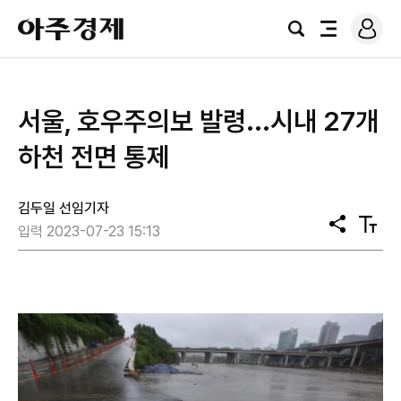
로
아
그
검
전
주
인
색
체
경
메
제
뉴
서울, 호우주의보 발령...시내 27개
하천 전면 통제
김두일 선임기자
공
텍
입력 2023-07-23 15:13
유
스
트
크
기