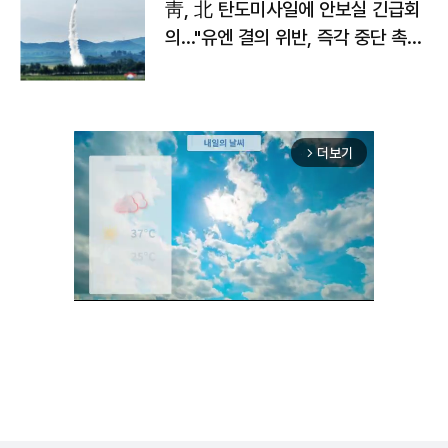
靑, 北 탄도미사일에 안보실 긴급회
의…"유엔 결의 위반, 즉각 중단 촉
구"
더보기
arrow_forward_ios
Unmute