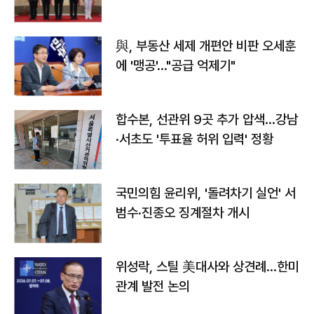
與, 부동산 세제 개편안 비판 오세훈
에 '맹공'…"공급 억제기"
합수본, 선관위 9곳 추가 압색…강남
·서초도 '투표율 허위 입력' 정황
국민의힘 윤리위, '돌려차기 실언' 서
범수·진종오 징계절차 개시
위성락, 스틸 美대사와 상견례…한미
관계 발전 논의