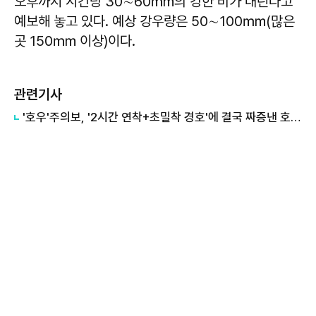
오후까지 시간당 30∼60㎜의 강한 비가 내린다고
예보해 놓고 있다. 예상 강우량은 50∼100㎜(많은
곳 150㎜ 이상)이다.
관련기사
​'호우'주의보, '2시간 연착+초밀착 경호'에 결국 짜증낸 호날두 입국현장