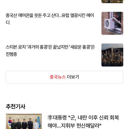
중국산 에어콘을 웃돈 주고 산다...유럽 열광시킨 메이
디
스티븐 로치 '과거의 홍콩'은 끝났지만 '새로운 홍콩'은
진행중
중국뉴스
더보기
추천기사
李대통령 "군, 내란 이후 신뢰 회복
해야…지휘부 헌신해달라"