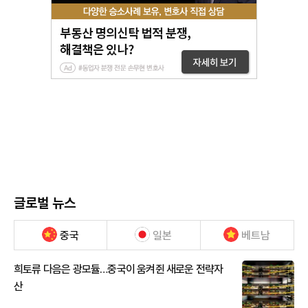
글로벌 뉴스
중국
일본
베트남
희토류 다음은 광모듈…중국이 움켜쥔 새로운 전략자
산