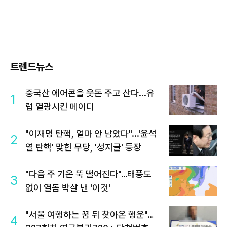
트렌드뉴스
중국산 에어콘을 웃돈 주고 산다...유
1
럽 열광시킨 메이디
"이재명 탄핵, 얼마 안 남았다"...'윤석
2
열 탄핵' 맞힌 무당, '성지글' 등장
"다음 주 기온 뚝 떨어진다"…태풍도
3
없이 열돔 박살 낸 '이것'
"서울 여행하는 꿈 뒤 찾아온 행운"…
4