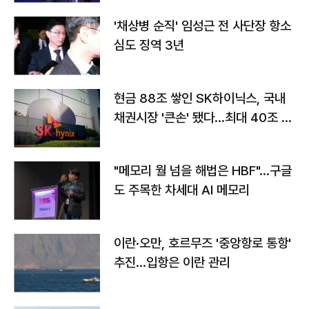
'채상병 순직' 임성근 전 사단장 항소
심도 징역 3년
현금 88조 쌓인 SK하이닉스, 국내
채권시장 '큰손' 됐다…최대 40조 투
자
"메모리 월 넘을 해법은 HBF"…구글
도 주목한 차세대 AI 메모리
이란·오만, 호르무즈 '중앙항로 통항'
추진…입항은 이란 관리