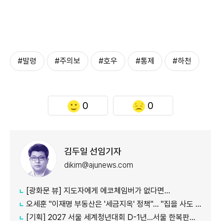
#발령
#주의보
#호우
#통제
#하천
0
0
김두일 선임기자
dikim@ajunews.com
[광화문 뷰] 지도자에게 에코체임버가 없다면…
오세훈 "이재명 부동산은 '세금지옥' 정책"… "집을 사도 팔아도 세금만 늘어"
[기획] 2027 서울 세계청년대회 D-1년…서울 한복판에서 만나는 '가톨릭 문화의 모든 것'