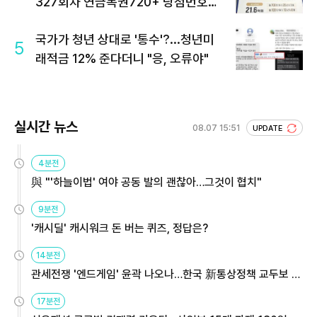
327회차 연금복권720+ 당첨번호조
회 주목
국가가 청년 상대로 '통수'?...청년미
5
래적금 12% 준다더니 "응, 오류야"
실시간 뉴스
08.07 15:51
UPDATE
4분전
與 "'하늘이법' 여야 공동 발의 괜찮아…그것이 협치"
9분전
'캐시딜' 캐시워크 돈 버는 퀴즈, 정답은?
14분전
관세전쟁 '엔드게임' 윤곽 나오나…한국 新통상정책 교두보 활
용해야
17분전