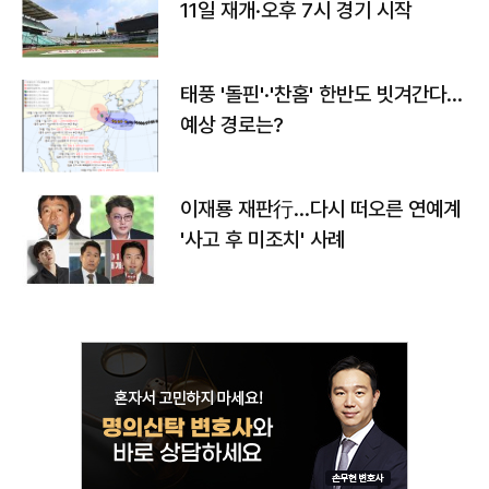
11일 재개·오후 7시 경기 시작
태풍 '돌핀'·'찬홈' 한반도 빗겨간다…
예상 경로는?
이재룡 재판行…다시 떠오른 연예계
'사고 후 미조치' 사례