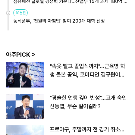
섬유패션 글로벌 경쟁력 키운다…산업부 15개 과제 180억 지
원
18분전
농식품부, '천원의 아침밥' 참여 200개 대학 선정
아주PICK >
"속옷 빨고 졸업식까지"…근육병 학
생 돌본 공익, 코미디언 김규원이었
다
"경솔한 언행 깊이 반성"…고개 숙인
신동엽, 무슨 일이길래?
프로야구, 주말까지 전 경기 취소…