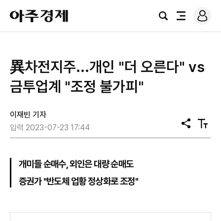
로
아
그
검
전
주
인
색
체
경
메
제
뉴
異차전지주...개인 "더 오른다" vs
금투업계 "조정 불가피"
이재빈 기자
공
텍
입력 2023-07-23 17:44
유
스
트
크
기
개미들 순매수, 외인은 대량 순매도
증권가 "반도체 업황 정상화로 조정"