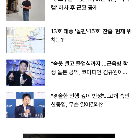
캠' 하차 후 근황 공개
13호 태풍 '돌핀'·15호 '찬홈' 현재 위
치는?
"속옷 빨고 졸업식까지"…근육병 학
생 돌본 공익, 코미디언 김규원이었
다
"경솔한 언행 깊이 반성"…고개 숙인
신동엽, 무슨 일이길래?