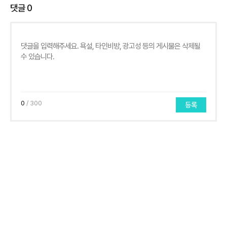
댓글
0
0
/ 300
등록