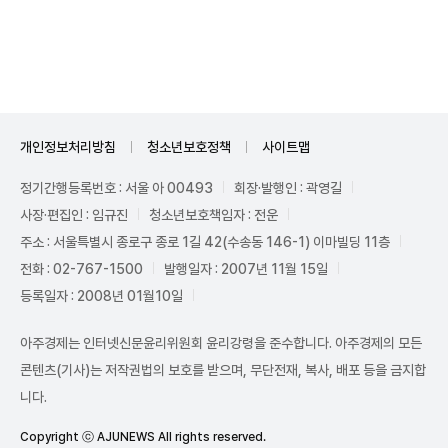
Unmute
개인정보처리방침
청소년보호정책
사이트맵
정기간행등록번호 : 서울 아 00493
회장·발행인 : 곽영길
사장·편집인 : 임규진
청소년보호책임자 : 전운
주소 : 서울특별시 종로구 종로 1길 42(수송동 146-1) 이마빌딩 11층
전화 : 02-767-1500
발행일자 : 2007년 11월 15일
등록일자 : 2008년 01월10일
아주경제는 인터넷신문윤리위원회 윤리강령을 준수합니다. 아주경제의 모든
콘텐츠(기사)는 저작권법의 보호를 받으며, 무단전재, 복사, 배포 등을 금지합
니다.
Copyright ⓒ AJUNEWS All rights reserved.