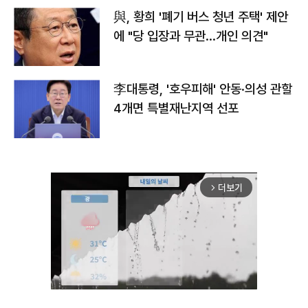
與, 황희 '폐기 버스 청년 주택' 제안
에 "당 입장과 무관…개인 의견"
李대통령, '호우피해' 안동·의성 관할
4개면 특별재난지역 선포
더보기
arrow_forward_ios