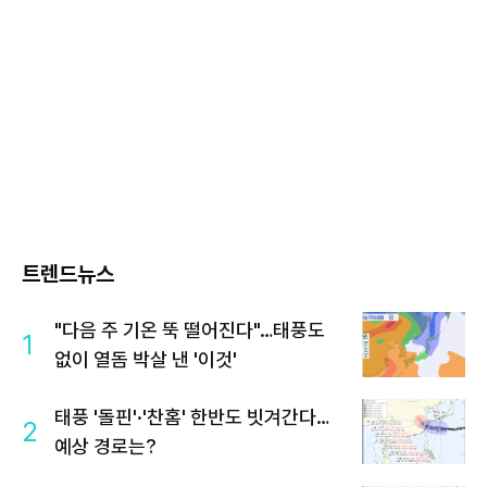
트렌드뉴스
"다음 주 기온 뚝 떨어진다"…태풍도
1
없이 열돔 박살 낸 '이것'
태풍 '돌핀'·'찬홈' 한반도 빗겨간다…
2
예상 경로는?