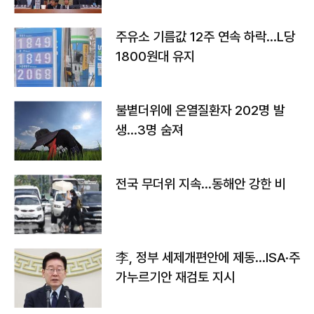
주유소 기름값 12주 연속 하락…L당
1800원대 유지
불볕더위에 온열질환자 202명 발
생…3명 숨져
전국 무더위 지속…동해안 강한 비
李, 정부 세제개편안에 제동…ISA·주
가누르기안 재검토 지시