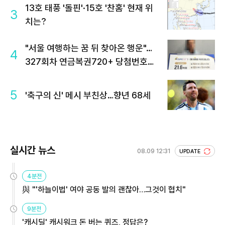
13호 태풍 '돌핀'·15호 '찬홈' 현재 위
3
치는?
"서울 여행하는 꿈 뒤 찾아온 행운"…
4
327회차 연금복권720+ 당첨번호조
회 주목
5
'축구의 신' 메시 부친상…향년 68세
실시간 뉴스
08.09 12:31
UPDATE
4분전
與 "'하늘이법' 여야 공동 발의 괜찮아…그것이 협치"
9분전
'캐시딜' 캐시워크 돈 버는 퀴즈, 정답은?