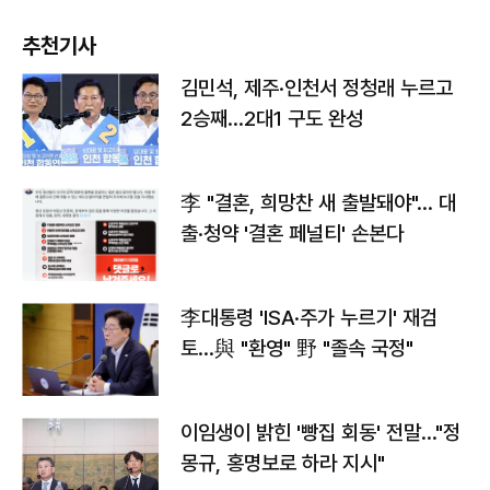
추천기사
김민석, 제주·인천서 정청래 누르고
2승째…2대1 구도 완성
李 "결혼, 희망찬 새 출발돼야"… 대
출·청약 '결혼 페널티' 손본다
李대통령 'ISA·주가 누르기' 재검
토…與 "환영" 野 "졸속 국정"
이임생이 밝힌 '빵집 회동' 전말…"정
몽규, 홍명보로 하라 지시"