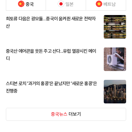
중국
일본
베트남
희토류 다음은 광모듈…중국이 움켜쥔 새로운 전략자
산
중국산 에어콘을 웃돈 주고 산다...유럽 열광시킨 메이
디
스티븐 로치 '과거의 홍콩'은 끝났지만 '새로운 홍콩'은
진행중
중국뉴스
더보기