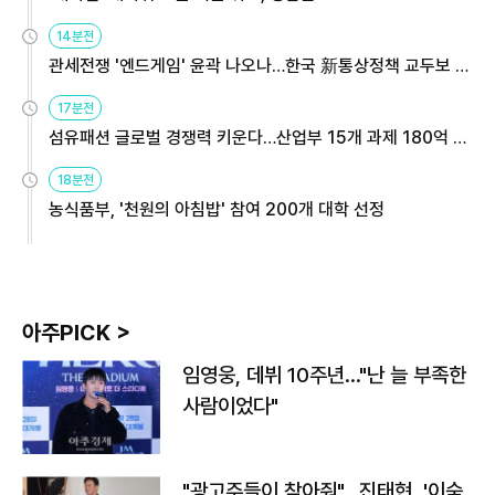
14분전
관세전쟁 '엔드게임' 윤곽 나오나…한국 新통상정책 교두보 활
용해야
17분전
섬유패션 글로벌 경쟁력 키운다…산업부 15개 과제 180억 지
원
18분전
농식품부, '천원의 아침밥' 참여 200개 대학 선정
아주PICK >
임영웅, 데뷔 10주년…"난 늘 부족한
사람이었다"
"광고주들이 찾아줘"…진태현, '이숙