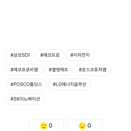
#삼성SDI
#에코프로
#이차전지
#에코프로비엠
#엘앤에프
#포스코퓨처엠
#POSCO홀딩스
#LG에너지솔루션
#SK이노베이션
0
0