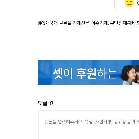
©'5개국어 글로벌 경제신문' 아주경제. 무단전재·재배
댓글
0