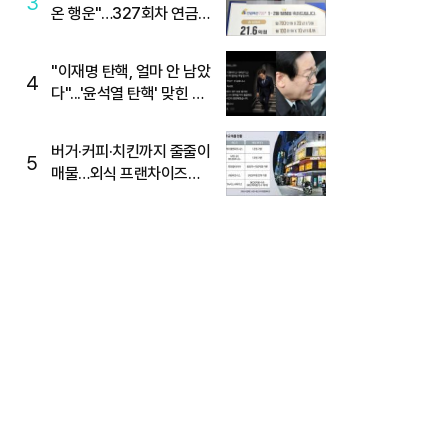
3
온 행운"…327회차 연금
복권720+ 당첨번호조회
주목
"이재명 탄핵, 얼마 안 남았
4
다"...'윤석열 탄핵' 맞힌 무
당, '성지글' 등장
버거·커피·치킨까지 줄줄이
5
매물…외식 프랜차이즈
M&A '활기'