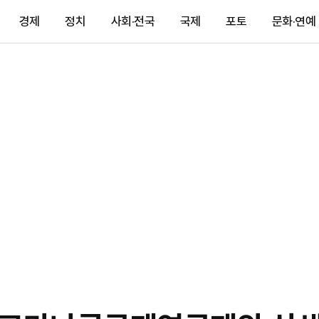
경제
정치
사회·전국
국제
포토
문화·연예