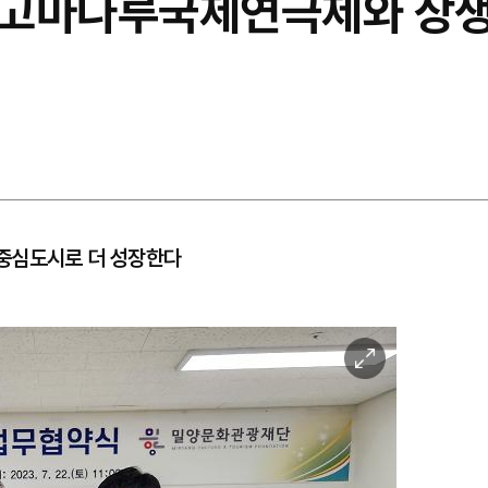
 고마나루국제연극제와 상생
중심도시로 더 성장한다
이
미
지
확
대