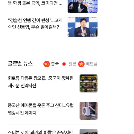
병 학생 돌본 공익, 코미디언 김
규원이었다
"경솔한 언행 깊이 반성"…고개
숙인 신동엽, 무슨 일이길래?
글로벌 뉴스
중국
일본
베트남
희토류 다음은 광모듈…중국이 움켜쥔
새로운 전략자산
중국산 에어콘을 웃돈 주고 산다...유럽
열광시킨 메이디
스티븐 로치 '과거의 홍콩'은 끝났지만