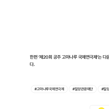
한편 ‘제20회 공주 고마나루 국제연극제‘는 다
다.
#고마나루국제연극제
#밀양관광재단
#밀