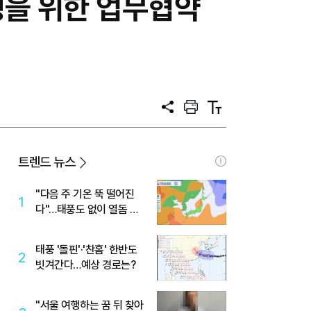
을 위한 업무협약
공
프
텍
유
린
스
트
트
크
기
트렌드 뉴스
"다음 주 기온 뚝 떨어진
1
다"…태풍도 없이 열돔 박
살 낸 '이것'
태풍 '돌핀'·'찬홈' 한반도
2
빗겨간다…예상 경로는?
"서울 여행하는 꿈 뒤 찾아