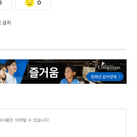
0
0
포 금지