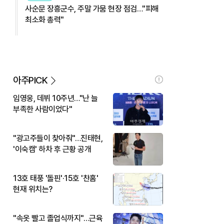
사순문 장흥군수, 주말 가뭄 현장 점검…"피해
최소화 총력"
아주PICK
임영웅, 데뷔 10주년…"난 늘
부족한 사람이었다"
"광고주들이 찾아줘"…진태현,
'이숙캠' 하차 후 근황 공개
13호 태풍 '돌핀'·15호 '찬홈'
현재 위치는?
"속옷 빨고 졸업식까지"…근육