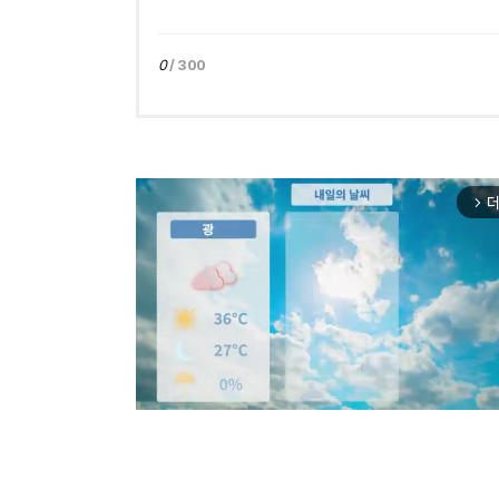
0
/ 300
더
arrow_forward_ios
Mut