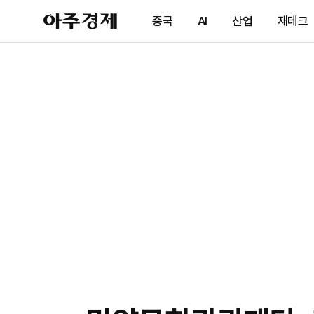
아
중국
AI
산업
재테크
주
경
제