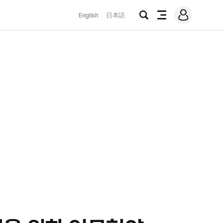
로
English
日本語
그
검
전
인
색
체
메
뉴