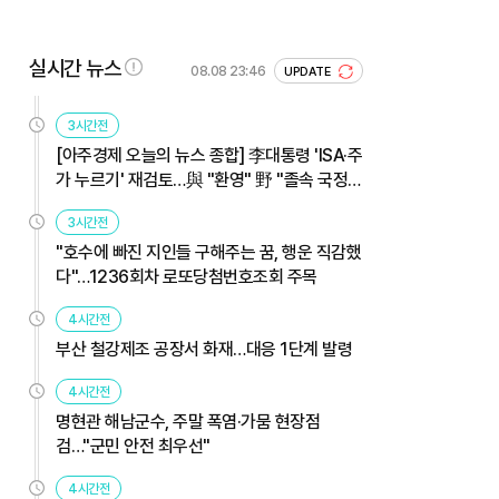
실시간 뉴스
08.08 23:46
UPDATE
3시간전
[아주경제 오늘의 뉴스 종합] 李대통령 'ISA·주
가 누르기' 재검토…與 "환영" 野 "졸속 국정"
外
3시간전
"호수에 빠진 지인들 구해주는 꿈, 행운 직감했
다"…1236회차 로또당첨번호조회 주목
4시간전
부산 철강제조 공장서 화재…대응 1단계 발령
4시간전
명현관 해남군수, 주말 폭염·가뭄 현장점
검…"군민 안전 최우선"
4시간전