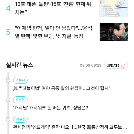
13호 태풍 '돌핀'·15호 '찬홈' 현재 위
4
치는?
"이재명 탄핵, 얼마 안 남았다"...'윤석
5
열 탄핵' 맞힌 무당, '성지글' 등장
실시간 뉴스
08.09 09:23
UPDATE
4분전
與 "'하늘이법' 여야 공동 발의 괜찮아…그것이 협치"
9분전
'캐시딜' 캐시워크 돈 버는 퀴즈, 정답은?
14분전
관세전쟁 '엔드게임' 윤곽 나오나…한국 新통상정책 교두보 활
용해야