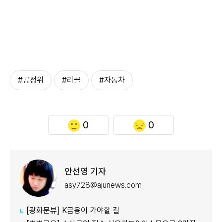
#공정위
#리콜
#자동차
0
0
안선영 기자
asy728@ajunews.com
[광화문뷰] K금융이 가야할 길