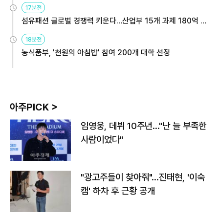
17분전
섬유패션 글로벌 경쟁력 키운다…산업부 15개 과제 180억 지
원
18분전
농식품부, '천원의 아침밥' 참여 200개 대학 선정
아주PICK >
임영웅, 데뷔 10주년…"난 늘 부족한
사람이었다"
"광고주들이 찾아줘"…진태현, '이숙
캠' 하차 후 근황 공개