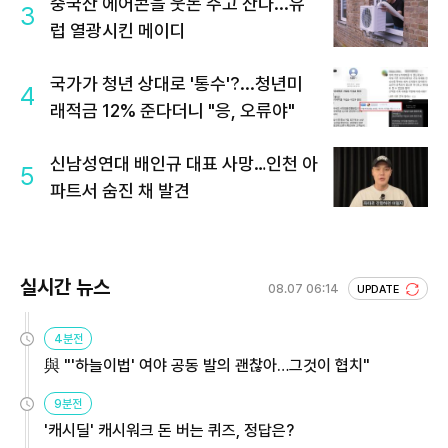
중국산 에어콘을 웃돈 주고 산다...유
3
럽 열광시킨 메이디
국가가 청년 상대로 '통수'?...청년미
4
래적금 12% 준다더니 "응, 오류야"
신남성연대 배인규 대표 사망…인천 아
5
파트서 숨진 채 발견
실시간 뉴스
08.07 06:14
UPDATE
4분전
與 "'하늘이법' 여야 공동 발의 괜찮아…그것이 협치"
9분전
'캐시딜' 캐시워크 돈 버는 퀴즈, 정답은?