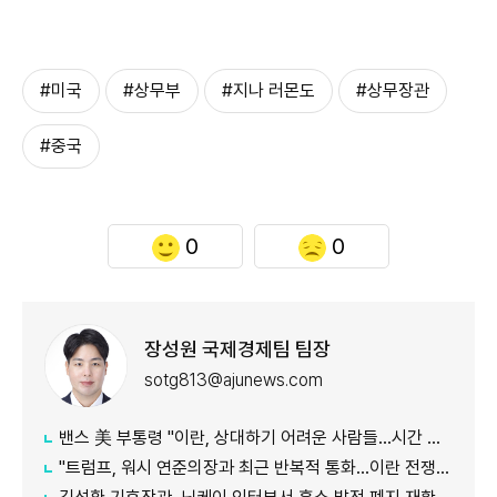
#미국
#상무부
#지나 러몬도
#상무장관
#중국
0
0
장성원 국제경제팀 팀장
sotg813@ajunews.com
밴스 美 부통령 "이란, 상대하기 어려운 사람들…시간 걸릴 것"
"트럼프, 워시 연준의장과 최근 반복적 통화…이란 전쟁 등 자문 구해"