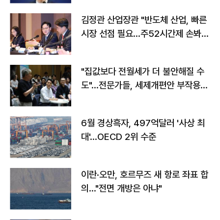
김정관 산업장관 "반도체 산업, 빠른
시장 선점 필요…주52시간제 손봐
야"
"집값보다 전월세가 더 불안해질 수
도"…전문가들, 세제개편안 부작용
우려
6월 경상흑자, 497억달러 '사상 최
대'…OECD 2위 수준
이란·오만, 호르무즈 새 항로 좌표 합
의…"전면 개방은 아냐"