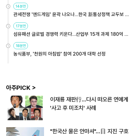
14분전
관세전쟁 '엔드게임' 윤곽 나오나…한국 新통상정책 교두보 활
용해야
17분전
섬유패션 글로벌 경쟁력 키운다…산업부 15개 과제 180억 지
원
18분전
농식품부, '천원의 아침밥' 참여 200개 대학 선정
아주PICK >
이재룡 재판行…다시 떠오른 연예계
'사고 후 미조치' 사례
"한국산 물은 안마셔"…日 지진 구호