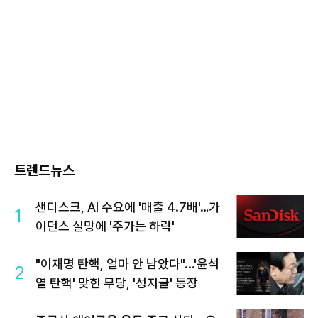
트렌드뉴스
샌디스크, AI 수요에 '매출 4.7배'…가
1
이던스 실망에 '주가는 하락'
"이재명 탄핵, 얼마 안 남았다"...'윤석
2
열 탄핵' 맞힌 무당, '성지글' 등장