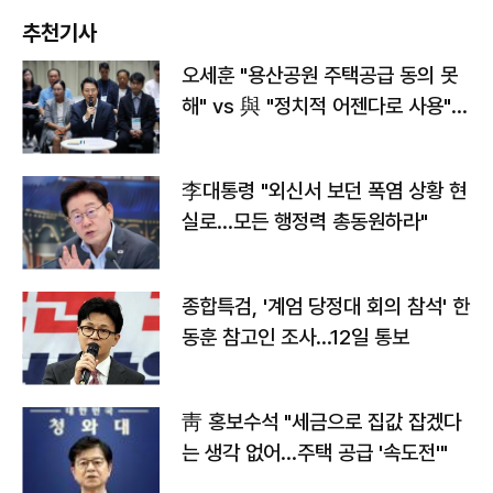
추천기사
오세훈 "용산공원 주택공급 동의 못
해" vs 與 "정치적 어젠다로 사용"
맞불
李대통령 "외신서 보던 폭염 상황 현
실로…모든 행정력 총동원하라"
종합특검, '계엄 당정대 회의 참석' 한
동훈 참고인 조사...12일 통보
靑 홍보수석 "세금으로 집값 잡겠다
는 생각 없어…주택 공급 '속도전'"