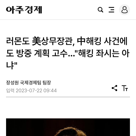
로
아
그
검
전
주
인
색
체
경
메
제
뉴
러몬도 美상무장관, 中해킹 사건에
도 방중 계획 고수…"해킹 좌시는 아
냐"
장성원 국제경제팀 팀장
공
텍
입력 2023-07-22 09:44
유
스
트
크
기