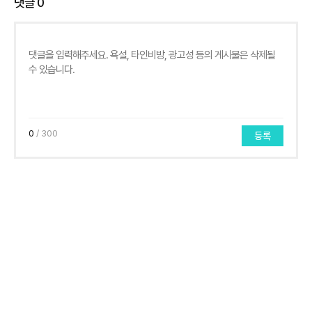
댓글
0
0
/ 300
등록