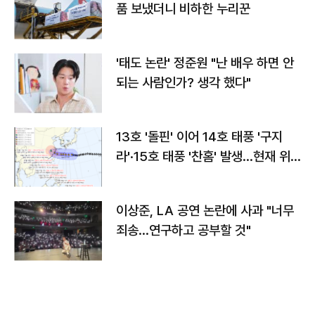
품 보냈더니 비하한 누리꾼
'태도 논란' 정준원 "난 배우 하면 안
되는 사람인가? 생각 했다"
13호 '돌핀' 이어 14호 태풍 '구지
라'·15호 태풍 '찬홈' 발생…현재 위
치와 이동경로는?
이상준, LA 공연 논란에 사과 "너무
죄송…연구하고 공부할 것"