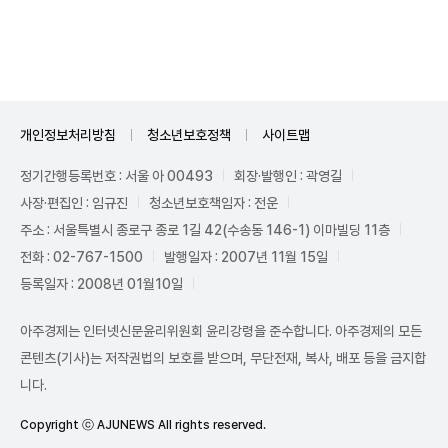
Unmute
개인정보처리방침
청소년보호정책
사이트맵
정기간행등록번호 : 서울 아 00493
회장·발행인 : 곽영길
사장·편집인 : 임규진
청소년보호책임자 : 전운
주소 : 서울특별시 종로구 종로 1길 42(수송동 146-1) 이마빌딩 11층
전화 : 02-767-1500
발행일자 : 2007년 11월 15일
등록일자 : 2008년 01월10일
아주경제는 인터넷신문윤리위원회 윤리강령을 준수합니다. 아주경제의 모든
콘텐츠(기사)는 저작권법의 보호를 받으며, 무단전재, 복사, 배포 등을 금지합
니다.
Copyright ⓒ AJUNEWS All rights reserved.