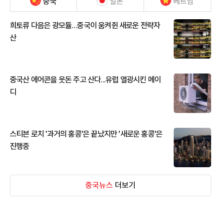
중국
일본
베트남
희토류 다음은 광모듈…중국이 움켜쥔 새로운 전략자
산
중국산 에어콘을 웃돈 주고 산다...유럽 열광시킨 메이
디
스티븐 로치 '과거의 홍콩'은 끝났지만 '새로운 홍콩'은
진행중
중국뉴스
더보기