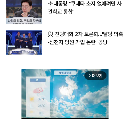
李대통령 "쿠데타 소지 없애려면 사
관학교 통합"
與 전당대회 2차 토론회…'탈당 의혹
·신천지 당원 가입 논란' 공방
더보기
arrow_forward_ios