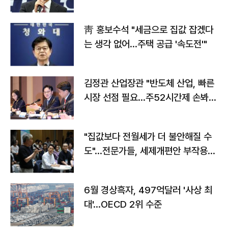
靑 홍보수석 "세금으로 집값 잡겠다
는 생각 없어…주택 공급 '속도전'"
김정관 산업장관 "반도체 산업, 빠른
시장 선점 필요…주52시간제 손봐
야"
"집값보다 전월세가 더 불안해질 수
도"…전문가들, 세제개편안 부작용
우려
6월 경상흑자, 497억달러 '사상 최
대'…OECD 2위 수준