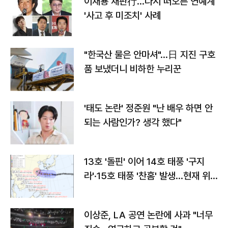
이재룡 재판行…다시 떠오른 연예계
'사고 후 미조치' 사례
"한국산 물은 안마셔"…日 지진 구호
품 보냈더니 비하한 누리꾼
'태도 논란' 정준원 "난 배우 하면 안
되는 사람인가? 생각 했다"
13호 '돌핀' 이어 14호 태풍 '구지
라'·15호 태풍 '찬홈' 발생…현재 위
치와 이동경로는?
이상준, LA 공연 논란에 사과 "너무