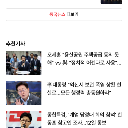
중국뉴스
더보기
추천기사
오세훈 "용산공원 주택공급 동의 못
해" vs 與 "정치적 어젠다로 사용"
맞불
李대통령 "외신서 보던 폭염 상황 현
실로…모든 행정력 총동원하라"
종합특검, '계엄 당정대 회의 참석' 한
동훈 참고인 조사...12일 통보