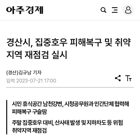
로
아
그
검
전
주
인
색
체
경
메
제
뉴
경산시, 집중호우 피해복구 및 취약
지역 재점검 실시
(경산)김규남 기자
공
텍
입력 2023-07-21 17:00
유
스
트
크
기
시민 휴식공간 남천강변, 시청공무원과 민간단체 협력해
피해복구 구슬땀
주말 집중호우 대비, 산사태 발생 및 지하차도 등 위험
취약지역 재점검