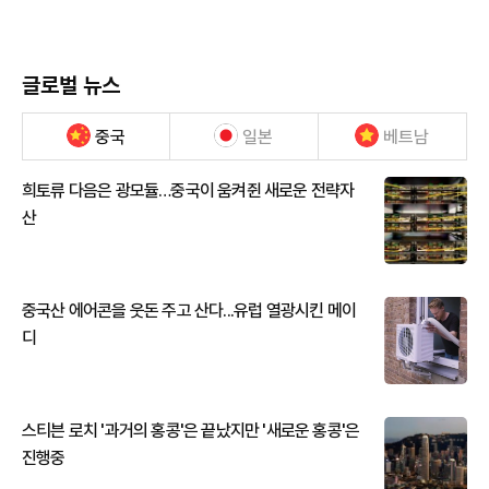
글로벌 뉴스
중국
일본
베트남
희토류 다음은 광모듈…중국이 움켜쥔 새로운 전략자
산
중국산 에어콘을 웃돈 주고 산다...유럽 열광시킨 메이
디
스티븐 로치 '과거의 홍콩'은 끝났지만 '새로운 홍콩'은
진행중