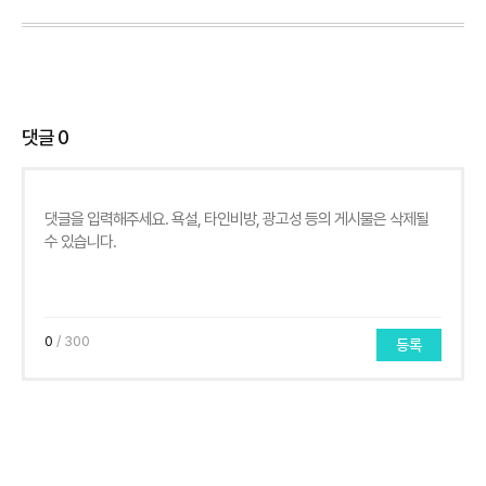
댓글
0
0
/ 300
등록