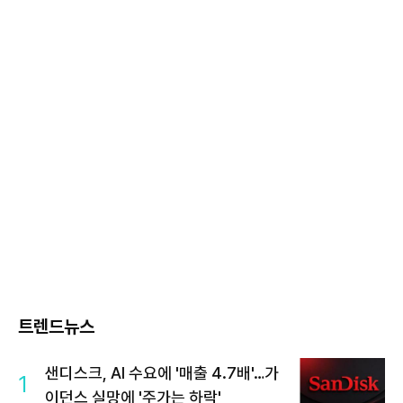
트렌드뉴스
샌디스크, AI 수요에 '매출 4.7배'…가
1
이던스 실망에 '주가는 하락'