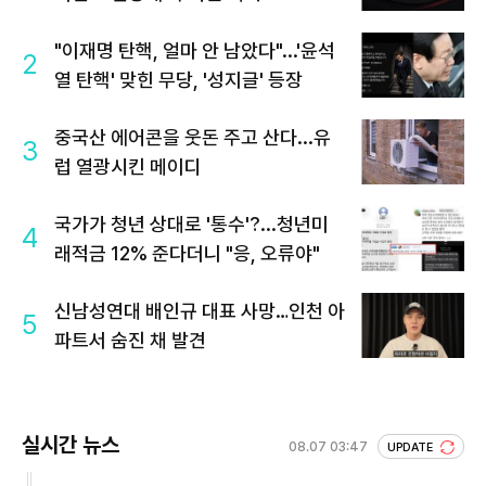
"이재명 탄핵, 얼마 안 남았다"...'윤석
2
열 탄핵' 맞힌 무당, '성지글' 등장
중국산 에어콘을 웃돈 주고 산다...유
3
럽 열광시킨 메이디
국가가 청년 상대로 '통수'?...청년미
4
래적금 12% 준다더니 "응, 오류야"
신남성연대 배인규 대표 사망…인천 아
5
파트서 숨진 채 발견
실시간 뉴스
08.07 03:47
UPDATE