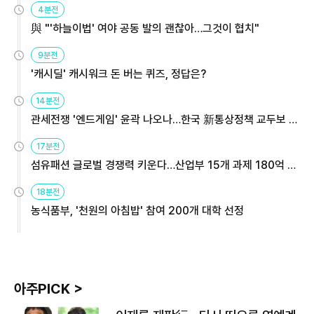
4분전
與 "'하늘이법' 여야 공동 발의 괜찮아…그것이 협치"
9분전
'캐시딜' 캐시워크 돈 버는 퀴즈, 정답은?
14분전
관세전쟁 '엔드게임' 윤곽 나오나…한국 新통상정책 교두보 활
용해야
17분전
섬유패션 글로벌 경쟁력 키운다…산업부 15개 과제 180억 지
원
18분전
농식품부, '천원의 아침밥' 참여 200개 대학 선정
아주PICK >