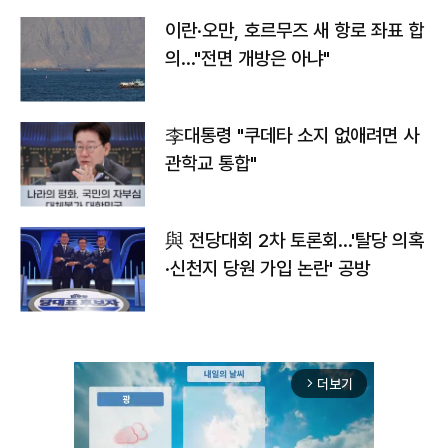
이란·오만, 호르무즈 새 항로 좌표 합
의…"전면 개방은 아냐"
李대통령 "쿠데타 소지 없애려면 사
관학교 통합"
與 전당대회 2차 토론회…'탈당 의혹
·신천지 당원 가입 논란' 공방
더보기
arrow_forward_ios