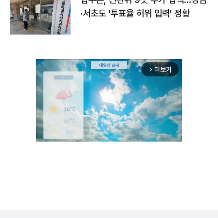
·서초도 '투표율 허위 입력' 정황
더보기
arrow_forward_ios
Unmute