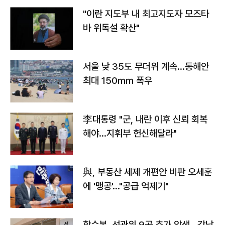
"이란 지도부 내 최고지도자 모즈타
바 위독설 확산"
서울 낮 35도 무더위 계속…동해안
최대 150㎜ 폭우
李대통령 "군, 내란 이후 신뢰 회복
해야…지휘부 헌신해달라"
與, 부동산 세제 개편안 비판 오세훈
에 '맹공'…"공급 억제기"
합수본, 선관위 9곳 추가 압색…강남