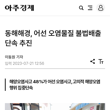
로
아
그
검
전
주
인
색
체
경
메
제
뉴
동해해경, 어선 오염물질 불법배출
단속 추진
이동원 기자
공
텍
입력 2023-07-21 12:56
유
스
트
크
기
해양오염사고 48%가 어선 오염사고, 고의적 해양오염
행위 집중단속