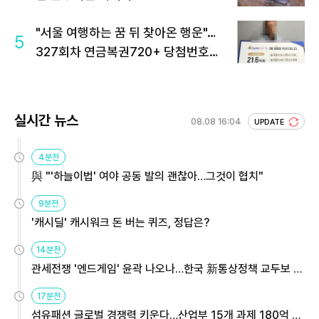
"서울 여행하는 꿈 뒤 찾아온 행운"…
5
327회차 연금복권720+ 당첨번호조
회 주목
실시간 뉴스
08.08 16:04
UPDATE
4분전
與 "'하늘이법' 여야 공동 발의 괜찮아…그것이 협치"
9분전
'캐시딜' 캐시워크 돈 버는 퀴즈, 정답은?
14분전
관세전쟁 '엔드게임' 윤곽 나오나…한국 新통상정책 교두보 활
용해야
17분전
섬유패션 글로벌 경쟁력 키운다…산업부 15개 과제 180억 지