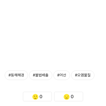
#동해해경
#불법배출
#어선
#오염물질
0
0