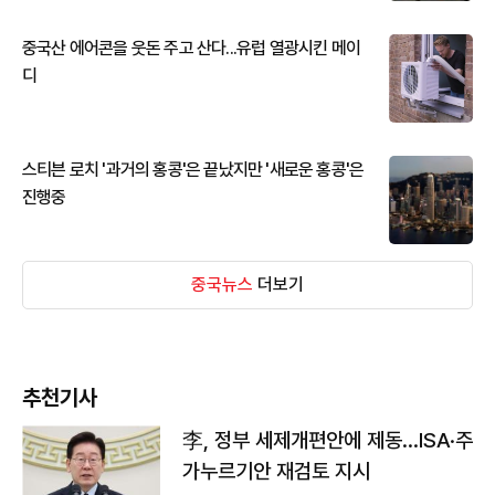
중국산 에어콘을 웃돈 주고 산다...유럽 열광시킨 메이
디
스티븐 로치 '과거의 홍콩'은 끝났지만 '새로운 홍콩'은
진행중
중국뉴스
더보기
추천기사
李, 정부 세제개편안에 제동…ISA·주
가누르기안 재검토 지시