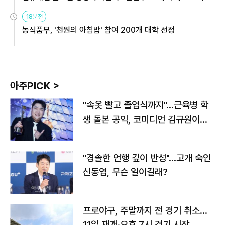
원
18분전
농식품부, '천원의 아침밥' 참여 200개 대학 선정
아주PICK >
"속옷 빨고 졸업식까지"…근육병 학
생 돌본 공익, 코미디언 김규원이었
다
"경솔한 언행 깊이 반성"…고개 숙인
신동엽, 무슨 일이길래?
프로야구, 주말까지 전 경기 취소…
11일 재개·오후 7시 경기 시작