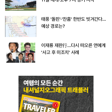
태풍 '돌핀'·'찬홈' 한반도 빗겨간다…
예상 경로는?
이재룡 재판行…다시 떠오른 연예계
'사고 후 미조치' 사례