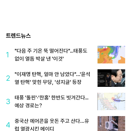
트렌드뉴스
"다음 주 기온 뚝 떨어진다"…태풍도
1
없이 열돔 박살 낸 '이것'
"이재명 탄핵, 얼마 안 남았다"...'윤석
2
열 탄핵' 맞힌 무당, '성지글' 등장
태풍 '돌핀'·'찬홈' 한반도 빗겨간다…
3
예상 경로는?
중국산 에어콘을 웃돈 주고 산다...유
4
럽 열광시킨 메이디