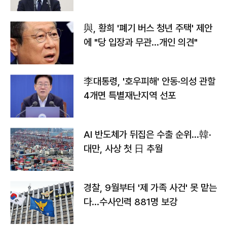
與, 황희 '폐기 버스 청년 주택' 제안
에 "당 입장과 무관…개인 의견"
李대통령, '호우피해' 안동·의성 관할
4개면 특별재난지역 선포
AI 반도체가 뒤집은 수출 순위…韓·
대만, 사상 첫 日 추월
경찰, 9월부터 '제 가족 사건' 못 맡는
다…수사인력 881명 보강