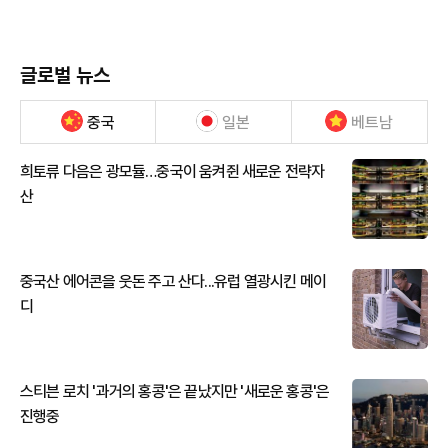
글로벌 뉴스
중국
일본
베트남
희토류 다음은 광모듈…중국이 움켜쥔 새로운 전략자
산
중국산 에어콘을 웃돈 주고 산다...유럽 열광시킨 메이
디
스티븐 로치 '과거의 홍콩'은 끝났지만 '새로운 홍콩'은
진행중