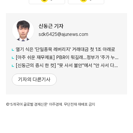
신동근 기자
sdk6425@ajunews.com
열기 식은 '단일종목 레버리지' 거래대금 첫 1조 아래로
[아주 쉬운 재무제표] PBR이 뭐길래…정부가 '주가 누르기'에 칼 빼든 이유
[신동근의 증시 한 컷] "못 사서 불안"에서 "안 사서 다행"으로…증시 덮친 '조모'
기자의 다른기사
©'5개국어 글로벌 경제신문' 아주경제. 무단전재·재배포 금지