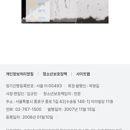
Unmute
개인정보처리방침
청소년보호정책
사이트맵
정기간행등록번호 : 서울 아 00493
회장·발행인 : 곽영길
사장·편집인 : 임규진
청소년보호책임자 : 전운
주소 : 서울특별시 종로구 종로 1길 42(수송동 146-1) 이마빌딩 11층
전화 : 02-767-1500
발행일자 : 2007년 11월 15일
등록일자 : 2008년 01월10일