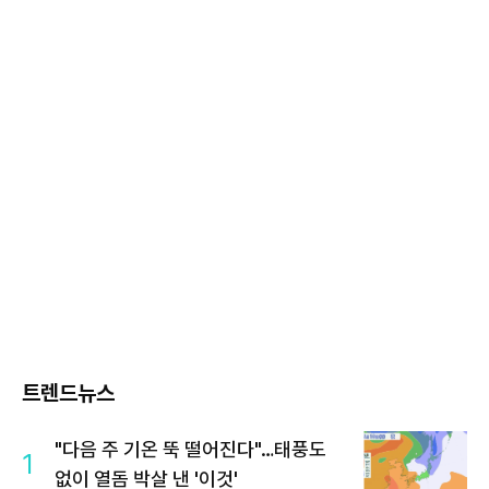
트렌드뉴스
"다음 주 기온 뚝 떨어진다"…태풍도
1
없이 열돔 박살 낸 '이것'