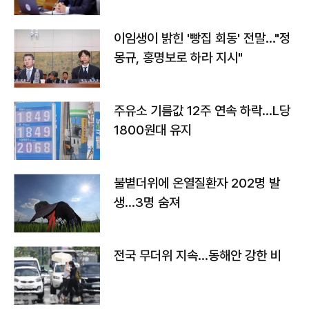
이임생이 밝힌 '빵집 회동' 전말…"정
몽규, 홍명보로 하라 지시"
주유소 기름값 12주 연속 하락…L당
1800원대 유지
불볕더위에 온열질환자 202명 발
생…3명 숨져
전국 무더위 지속…동해안 강한 비