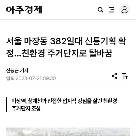
로
아
그
검
전
주
인
색
체
경
메
제
뉴
​서울 마장동 382일대 신통기획 확
정…친환경 주거단지로 탈바꿈
신동근 기자
공
텍
입력 2023-07-21 09:30
유
스
트
크
기
마장역, 청계천과 인접한 입지적 강점을 살린 친환경
주거단지 조성