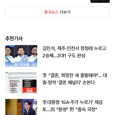
중국뉴스
더보기
추천기사
김민석, 제주·인천서 정청래 누르고
2승째…2대1 구도 완성
李 "결혼, 희망찬 새 출발돼야"… 대
출·청약 '결혼 페널티' 손본다
李대통령 'ISA·주가 누르기' 재검
토…與 "환영" 野 "졸속 국정"