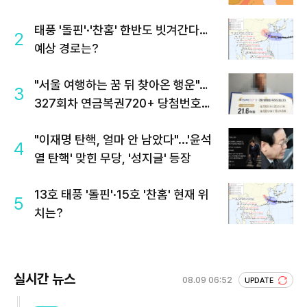
태풍 '돌핀'·'찬홈' 한반도 빗겨간다…
2
예상 경로는?
"서울 여행하는 꿈 뒤 찾아온 행운"…
3
327회차 연금복권720+ 당첨번호조
회 주목
"이재명 탄핵, 얼마 안 남았다"...'윤석
4
열 탄핵' 맞힌 무당, '성지글' 등장
13호 태풍 '돌핀'·15호 '찬홈' 현재 위
5
치는?
실시간 뉴스
08.09 06:52
UPDATE