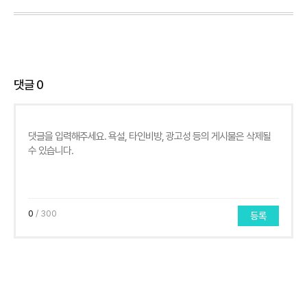
댓글
0
0
/ 300
등록