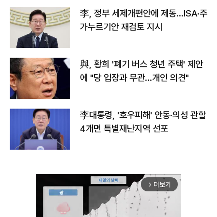
李, 정부 세제개편안에 제동…ISA·주
가누르기안 재검토 지시
與, 황희 '폐기 버스 청년 주택' 제안
에 "당 입장과 무관…개인 의견"
李대통령, '호우피해' 안동·의성 관할
4개면 특별재난지역 선포
더보기
arrow_forward_ios