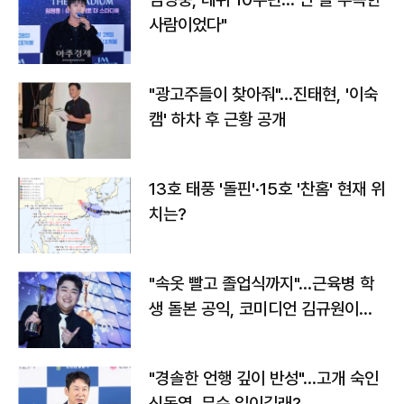
사람이었다"
"광고주들이 찾아줘"…진태현, '이숙
캠' 하차 후 근황 공개
13호 태풍 '돌핀'·15호 '찬홈' 현재 위
치는?
"속옷 빨고 졸업식까지"…근육병 학
생 돌본 공익, 코미디언 김규원이었
다
"경솔한 언행 깊이 반성"…고개 숙인
신동엽, 무슨 일이길래?