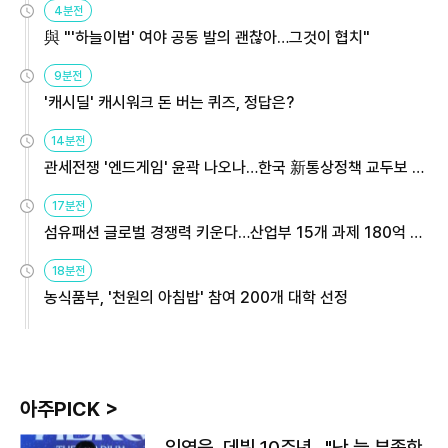
4분전
與 "'하늘이법' 여야 공동 발의 괜찮아…그것이 협치"
9분전
'캐시딜' 캐시워크 돈 버는 퀴즈, 정답은?
14분전
관세전쟁 '엔드게임' 윤곽 나오나…한국 新통상정책 교두보 활
용해야
17분전
섬유패션 글로벌 경쟁력 키운다…산업부 15개 과제 180억 지
원
18분전
농식품부, '천원의 아침밥' 참여 200개 대학 선정
아주PICK >
임영웅, 데뷔 10주년…"난 늘 부족한