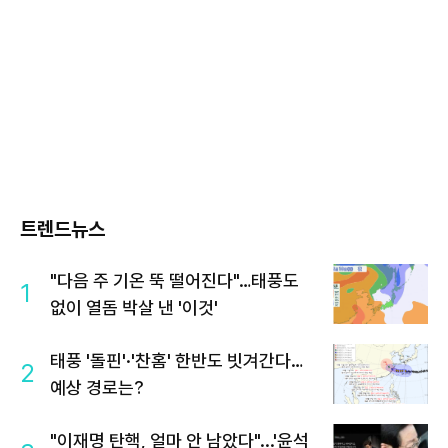
트렌드뉴스
"다음 주 기온 뚝 떨어진다"…태풍도
1
없이 열돔 박살 낸 '이것'
태풍 '돌핀'·'찬홈' 한반도 빗겨간다…
2
예상 경로는?
"이재명 탄핵, 얼마 안 남았다"...'윤석