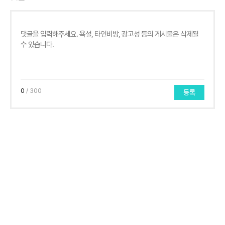
0
/ 300
등록