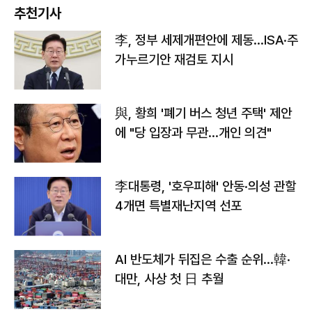
추천기사
李, 정부 세제개편안에 제동…ISA·주
가누르기안 재검토 지시
與, 황희 '폐기 버스 청년 주택' 제안
에 "당 입장과 무관…개인 의견"
李대통령, '호우피해' 안동·의성 관할
4개면 특별재난지역 선포
AI 반도체가 뒤집은 수출 순위…韓·
대만, 사상 첫 日 추월