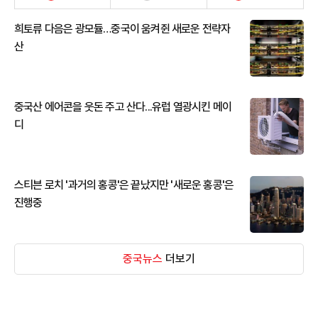
희토류 다음은 광모듈…중국이 움켜쥔 새로운 전략자
산
중국산 에어콘을 웃돈 주고 산다...유럽 열광시킨 메이
디
스티븐 로치 '과거의 홍콩'은 끝났지만 '새로운 홍콩'은
진행중
중국뉴스
더보기