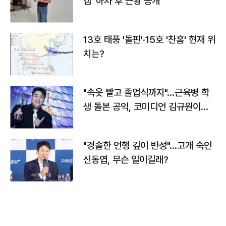
캠' 하차 후 근황 공개
13호 태풍 '돌핀'·15호 '찬홈' 현재 위
치는?
"속옷 빨고 졸업식까지"…근육병 학
생 돌본 공익, 코미디언 김규원이었
다
"경솔한 언행 깊이 반성"…고개 숙인
신동엽, 무슨 일이길래?