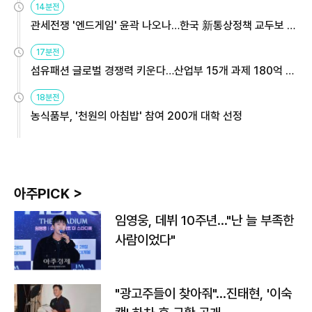
14분전
관세전쟁 '엔드게임' 윤곽 나오나…한국 新통상정책 교두보 활
용해야
17분전
섬유패션 글로벌 경쟁력 키운다…산업부 15개 과제 180억 지
원
18분전
농식품부, '천원의 아침밥' 참여 200개 대학 선정
아주PICK >
임영웅, 데뷔 10주년…"난 늘 부족한
사람이었다"
"광고주들이 찾아줘"…진태현, '이숙