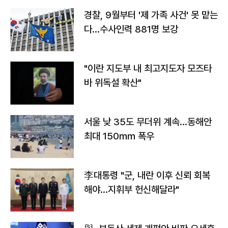
경찰, 9월부터 '제 가족 사건' 못 맡는
다…수사인력 881명 보강
"이란 지도부 내 최고지도자 모즈타
바 위독설 확산"
서울 낮 35도 무더위 계속…동해안
최대 150㎜ 폭우
李대통령 "군, 내란 이후 신뢰 회복
해야…지휘부 헌신해달라"