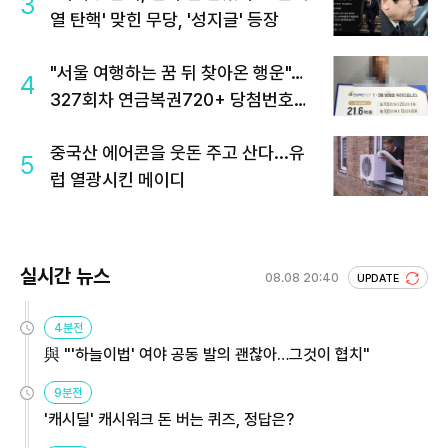
3
열 탄핵' 맞힌 무당, '성지글' 등장
"서울 여행하는 꿈 뒤 찾아온 행운"…
4
327회차 연금복권720+ 당첨번호조
회 주목
중국산 에어콘을 웃돈 주고 산다...유
5
럽 열광시킨 메이디
실시간 뉴스
08.08 20:40
UPDATE
4분전
與 "'하늘이법' 여야 공동 발의 괜찮아…그것이 협치"
9분전
'캐시딜' 캐시워크 돈 버는 퀴즈, 정답은?