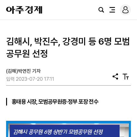
로
아
그
검
전
주
인
색
체
경
메
제
뉴
​김해시, 박진수, 강경미 등 6명 모범
공무원 선정
(김해)박연진 기자
공
텍
입력 2023-07-20 17:11
유
스
트
크
기
홍태용 시장, 모범공무원증·정부 포장 전수