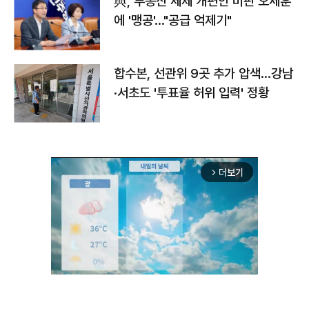
與, 부동산 세제 개편안 비판 오세훈
에 '맹공'…"공급 억제기"
합수본, 선관위 9곳 추가 압색…강남
·서초도 '투표율 허위 입력' 정황
더보기
arrow_forward_ios