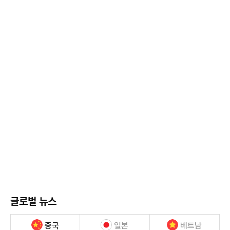
글로벌 뉴스
중국
일본
베트남